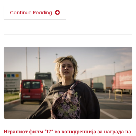
Continue Reading
Играниот филм “17“ во конкуренција за награда на