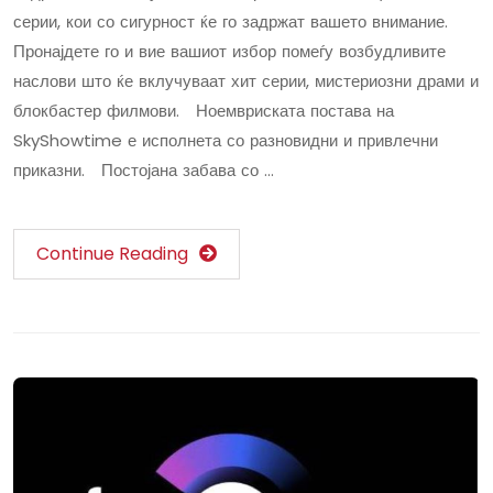
серии, кои со сигурност ќе го задржат вашето внимание.
Пронајдете го и вие вашиот избор помеѓу возбудливите
наслови што ќе вклучуваат хит серии, мистериозни драми и
блокбастер филмови. Ноемвриската постава на
SkyShowtime е исполнета со разновидни и привлечни
приказни. Постојана забава со …
Continue Reading