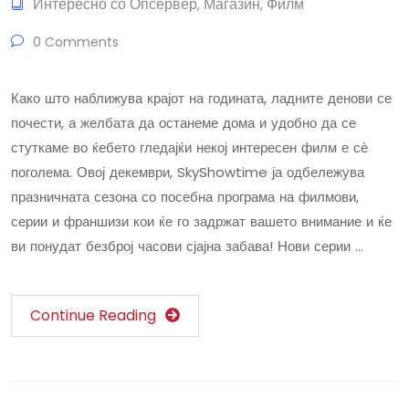
Интересно со Опсервер
Магазин
Филм
,
,
0 Comments
Како што наближува крајот на годината, ладните денови се
почести, а желбата да останеме дома и удобно да се
стуткаме во ќебето гледајќи некој интересен филм е сѐ
поголема. Овој декември, SkyShowtime ја одбележува
празничната сезона со посебна програма на филмови,
серии и франшизи кои ќе го задржат вашето внимание и ќе
ви понудат безброј часови сјајна забава! Нови серии …
Continue Reading