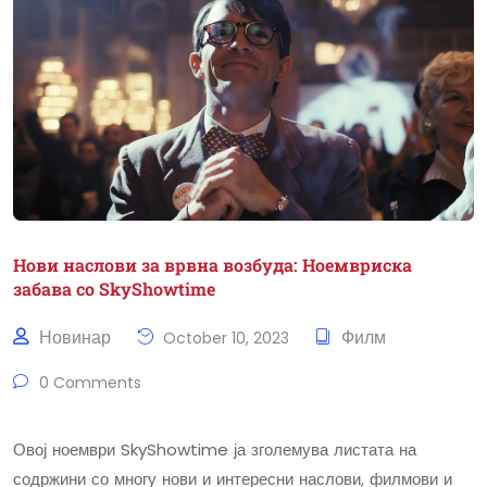
Нови наслови за врвна возбуда: Ноемвриска
забава со SkyShowtime
Новинар
Филм
October 10, 2023
0 Comments
Овој ноември SkyShowtime ја зголемува листата на
содржини со многу нови и интересни наслови, филмови и