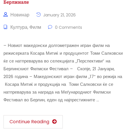
Берлинале
Новинар
January 21, 2026
Култура
Филм
,
0 Comments
– Новиот македонски долгометражен игран филм на
режисерката Косара Митиќ и продуцентот Томи Салковски
ќе се натпреварува во селекцијата „Перспективи“ на
Берлинскиот Филмски Фестивал – Скопје, 21 Јануари,
2026 година – Македонскиот игран филм „17“ во режија на
Косара Митиќ и продукција на Томи Салковски ќе се
натпреварува за награда на Меѓународниот Филмски
Фестивал во Берлин, еден од најпрестижните …
Continue Reading