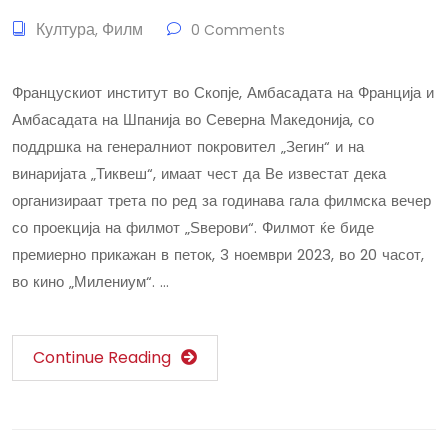
Култура
Филм
,
0 Comments
Францускиот институт во Скопје, Амбасадата на Франција и
Амбасадата на Шпанија во Северна Македонија, со
поддршка на генералниот покровител „Зегин“ и на
винаријата „Тиквеш“, имаат чест да Ве известат дека
организираат трета по ред за годинава гала филмска вечер
со проекција на филмот „Ѕверови“. Филмот ќе биде
премиерно прикажан в петок, 3 ноември 2023, во 20 часот,
во кино „Милениум“. …
Continue Reading