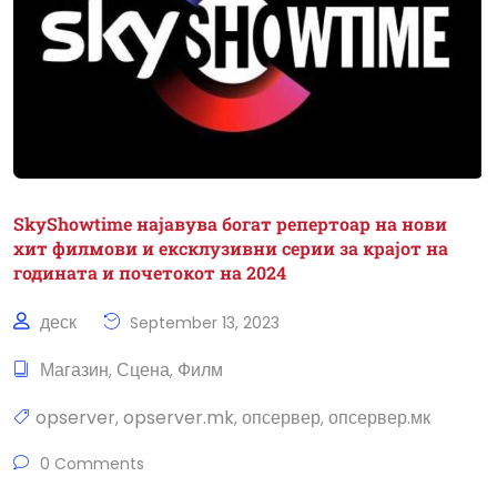
SkyShowtime најавува богат репертоар на нови
хит филмови и ексклузивни серии за крајот на
годината и почетокот на 2024
деск
September 13, 2023
Магазин
Сцена
Филм
,
,
opserver
opserver.mk
опсервер
опсервер.мк
,
,
,
0 Comments