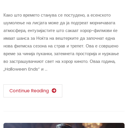
Како што времето станува се постудено, а есенското
шумолење на лисјата може да ја подгреат морничавата
атмосфера, ентузијастите што сакаат хорор-филмови ќе
имаат шанса за Ноќта на вештерките да започнат една
нова филмска сезона на страв и трепет. Ова е совршено
време за чинија пуканки, затемнета просторија и нуркање
во застрашувачкиот свет на хорор киното. Оваа година,
„Halloween Ends“ и …
Continue Reading