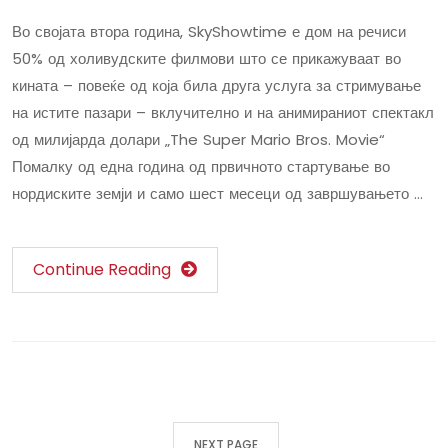
Во својата втора година, SkyShowtime е дом на речиси
50% од холивудските филмови што се прикажуваат во
кината – повеќе од која била друга услуга за стримување
на истите пазари – вклучително и на анимираниот спектакл
од милијарда долари „The Super Mario Bros. Movie“
Помалку од една година од првичното стартување во
нордиските земји и само шест месеци од завршувањето …
Continue Reading
NEXT PAGE