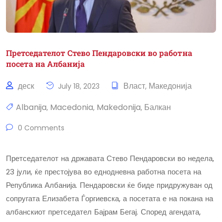
Претседателот Стево Пендаровски во работна
посета на Албанија
деск
Власт
Македонија
July 18, 2023
,
Albanija
Macedonia
Makedonija
Балкан
,
,
,
0 Comments
Претседателот на државата Стево Пендаровски во недела,
23 јули, ќе престојува во еднодневна работна посета на
Република Албанија. Пендаровски ќе биде придружуван од
сопругата Елизабета Ѓоргиевска, а посетата е на покана на
албанскиот претседател Бајрам Бегај. Според агендата,