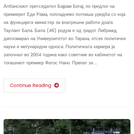
Албанскиот претседател Бајрам Бегај, по предлог на
премиерот Еди Рама, попладнево потпиша уредба со која
на функцијата министер за внатрешни работи доаѓа
Таулант Бала. Бала (46) родум е од градот Либражд,
дипломирал на Универзитетот во Тирана, отсек политички
науки и меѓународни односи. Политичката кариера ја
започнал во 2004 година како советник во кабинетот на
тогашниот премиер Фатос Нано. Првпат за …
Continue Reading