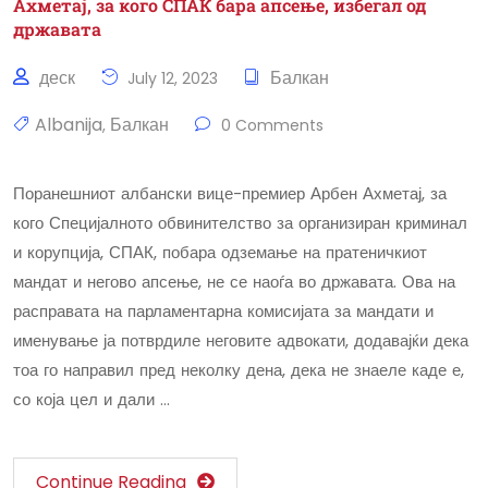
Ахметај, за кого СПАК бара апсење, избегал од
државата
деск
Балкан
July 12, 2023
Albanija
Балкан
,
0 Comments
Поранешниот албански вице-премиер Арбен Ахметај, за
кого Специјалното обвинителство за организиран криминал
и корупција, СПАК, побара одземање на пратеничкиот
мандат и негово апсење, не се наоѓа во државата. Ова на
расправата на парламентарна комисијата за мандати и
именување ја потврдиле неговите адвокати, додавајќи дека
тоа го направил пред неколку дена, дека не знаеле каде е,
со која цел и дали …
Continue Reading