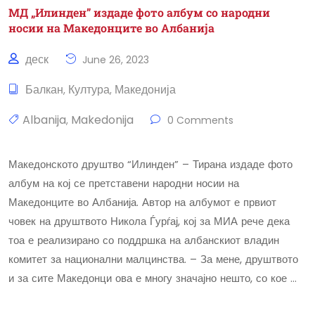
МД „Илинден” издаде фото албум со народни
носии на Македонците во Албанија
деск
June 26, 2023
Балкан
Култура
Македонија
,
,
Albanija
Makedonija
,
0 Comments
Македонското друштво “Илинден” – Тирана издаде фото
албум на кој се претставени народни носии на
Македонците во Албанија. Автор на албумот е првиот
човек на друштвото Никола Ѓурѓај, кој за МИА рече дека
тоа е реализирано со поддршка на албанскиот владин
комитет за национални малцинства. – За мене, друштвото
и за сите Македонци ова е многу значајно нешто, со кое …