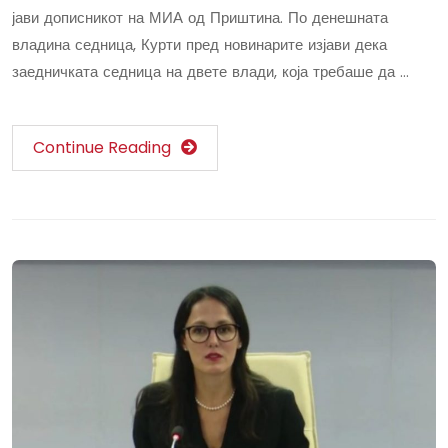
јави дописникот на МИА од Приштина. По денешната
владина седница, Курти пред новинарите изјави дека
заедничката седница на двете влади, која требаше да …
Continue Reading