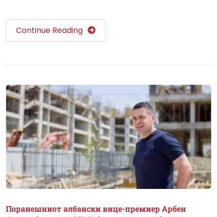
Continue Reading
Поранешниот албански вице-премиер Арбен