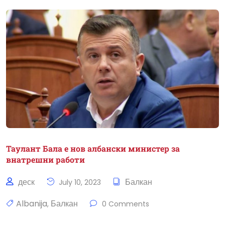
Таулант Бала е нов албански министер за
внатрешни работи
деск
Балкан
July 10, 2023
Albanija
Балкан
,
0 Comments