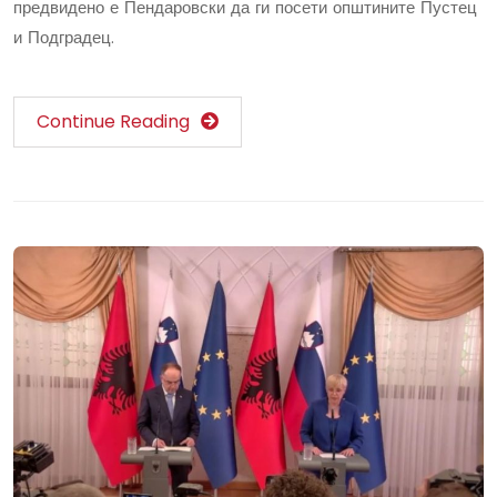
предвидено е Пендаровски да ги посети општините Пустец
и Подградец.
Continue Reading