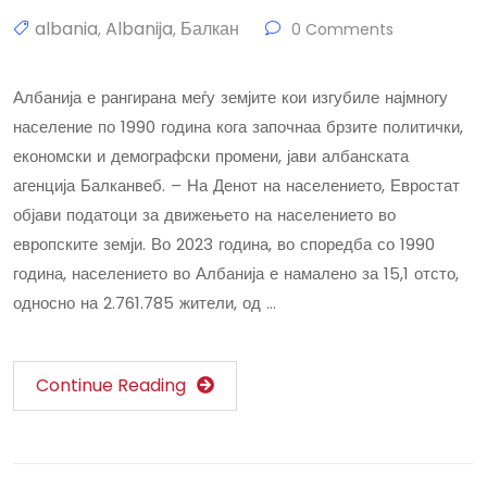
albania
Albanija
Балкан
,
,
0 Comments
Албанија е рангирана меѓу земјите кои изгубиле најмногу
население по 1990 година кога започнаа брзите политички,
економски и демографски промени, јави албанската
агенција Балканвеб. – На Денот на населението, Евростат
објави податоци за движењето на населението во
европските земји. Во 2023 година, во споредба со 1990
година, населението во Албанија е намалено за 15,1 отсто,
односно на 2.761.785 жители, од …
Continue Reading