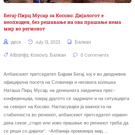
Бегај-Пирц Мусар за Косово: Дијалогот е
неопходен, без решавање на ова прашање нема
мир во регионот
деск
Балкан
July 13, 2023
Albanija
Kosovo
Балкан
,
,
0 Comments
Албанскиот претседател Бајрам Бегај, кој е во дводневна
официјална посета на Словенија и неговата колешка
Наташа Пирц Мусар, на денешната заедничка прес-
конференција, покрај другото се задржале и на ситуацијата
на северот на Косово. Нагласувајќи ја важноста на
стабилноста во регионот, албанскиот претседател изјавил
дека секое „старо или ново прашање во регионот треба да
се реши со дијалог“. -Албанија промовира мир, …