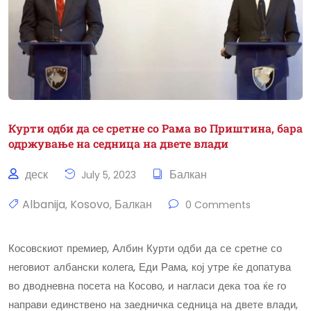
Курти одби да се сретне со Рама во Приштина, бара
одржување на седница на двете влади
деск
Балкан
July 5, 2023
Albanija
Kosovo
Балкан
,
,
0 Comments
Косовскиот премиер, Албин Курти одби да се сретне со
неговиот албански колега, Еди Рама, кој утре ќе допатува
во дводневна посета на Косово, и нагласи дека тоа ќе го
направи единствено на заедничка седница на двете влади,