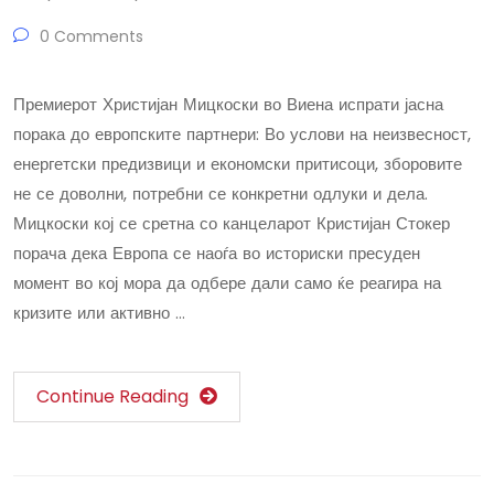
0 Comments
Премиерот Христијан Мицкоски во Виена испрати јасна
порака до европските партнери: Во услови на неизвесност,
енергетски предизвици и економски притисоци, зборовите
не се доволни, потребни се конкретни одлуки и дела.
Мицкоски кој се сретна со канцеларот Кристијан Стокер
порача дека Европа се наоѓа во историски пресуден
момент во кој мора да одбере дали само ќе реагира на
кризите или активно …
Continue Reading