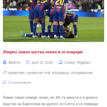
(Видео) Јамал шутна пенал и се повреди
Bisera
Спорт
Фудбал
April 22, 2026
,
opserver
opserver.mk
опсервер
опсервер.мк
,
,
,
0 Comments
Ламин Јамал изведе пенал, во 40-та минута и ѝ донесе
водство на Барселона во дуелот со Селта и се повреди.