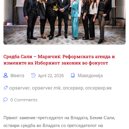
Средба Сали – Маричиќ: Реформската агенда и
измените на Изборниот законик во фокусот
Bisera
Македонија
April 22, 2026
opserver
opserver.mk
опсервер
опсервер.мк
,
,
,
0 Comments
Првиот заменик-претседател на Владата, Беким Сали,
оствари средба во Владата со претседателот на