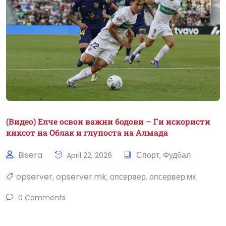
(Видео) Елче освои важни бодови – Ги искористи
киксот на Облак и глупоста на Алмада
Bisera
Спорт
Фудбал
April 22, 2026
,
opserver
opserver.mk
опсервер
опсервер.мк
,
,
,
0 Comments