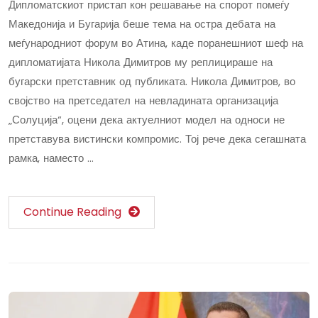
Дипломатскиот пристап кон решавање на спорот помеѓу
Македонија и Бугарија беше тема на остра дебата на
меѓународниот форум во Атина, каде поранешниот шеф на
дипломатијата Никола Димитров му реплицираше на
бугарски претставник од публиката. Никола Димитров, во
својство на претседател на невладината организација
„Солуција“, оцени дека актуелниот модел на односи не
претставува вистински компромис. Тој рече дека сегашната
рамка, наместо …
Continue Reading