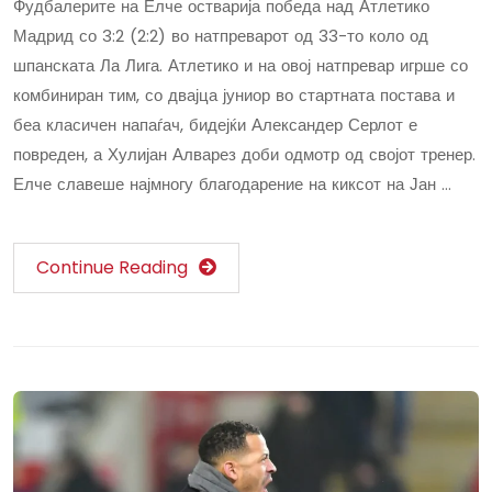
Фудбалерите на Елче остварија победа над Атлетико
Мадрид со 3:2 (2:2) во натпреварот од 33-то коло од
шпанската Ла Лига. Атлетико и на овој натпревар игрше со
комбиниран тим, со двајца јуниор во стартната постава и
беа класичен напаѓач, бидејќи Александер Серлот е
повреден, а Хулијан Алварез доби одмотр од својот тренер.
Елче славеше најмногу благодарение на киксот на Јан …
Continue Reading