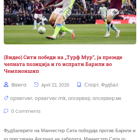
(Видео) Сити победи на „Турф Мур“, ја презеде
челната позиција и го испрати Барнли во
Чемпионшип
Bisera
Спорт
Фудбал
April 22, 2026
,
opserver
opserver.mk
опсервер
опсервер.мк
,
,
,
0 Comments
Фудбалерите на Манчестер Сити победија против Барнли и
го престигнаа Арсенал на табелата. Манчестер Сити го