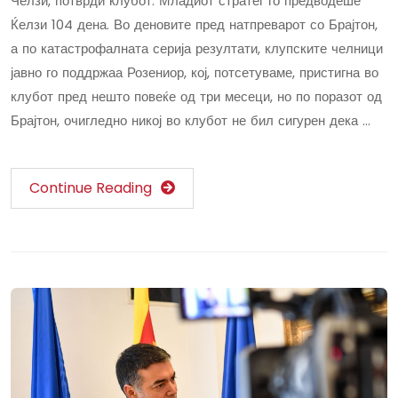
Челзи, потврди клубот. Младиот стратег го предводеше
Ќелзи 104 дена. Во деновите пред натпреварот со Брајтон,
а по катастрофалната серија резултати, клупските челници
јавно го поддржаа Розениор, кој, потсетуваме, пристигна во
клубот пред нешто повеќе од три месеци, но по поразот од
Брајтон, очигледно никој во клубот не бил сигурен дека …
Continue Reading