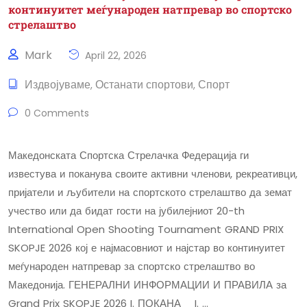
континуитет меѓународен натпревар во спортско
стрелаштво
Mark
April 22, 2026
Издвојуваме
Останати спортови
Спорт
,
,
0 Comments
Македонската Спортска Стрелачка Федерација ги
известува и поканува своите активни членови, рекреативци,
пријатели и љубители на спортското стрелаштво да земат
учество или да бидат гости на јубилејниот 20-th
International Open Shooting Tournament GRAND PRIX
SKOPJE 2026 кој е најмасовниот и најстар во континуитет
меѓународен натпревар за спортско стрелаштво во
Македонија. ГЕНЕРАЛНИ ИНФОРМАЦИИ И ПРАВИЛА за
Grand Prix SKOPJE 2026 I. ПОКАНА I. …