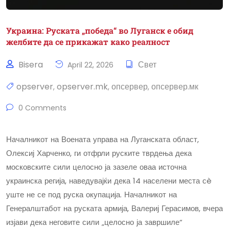
Украина: Руската „победа“ во Луганск е обид
желбите да се прикажат како реалност
Bisera
Свет
April 22, 2026
opserver
opserver.mk
опсервер
опсервер.мк
,
,
,
0 Comments
Началникот на Воената управа на Луганската област,
Олексиј Харченко, ги отфрли руските тврдења дека
московските сили целосно ја зазеле оваа источна
украинска регија, наведувајќи дека 14 населени места сè
уште не се под руска окупација. Началникот на
Генералштабот на руската армија, Валериј Герасимов, вчера
изјави дека неговите сили „целосно ја завршиле“