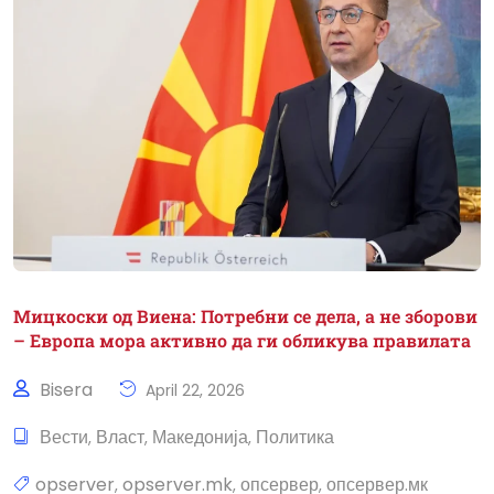
Мицкоски од Виена: Потребни се дела, а не зборови
– Европа мора активно да ги обликува правилата
Bisera
April 22, 2026
Вести
Власт
Македонија
Политика
,
,
,
opserver
opserver.mk
опсервер
опсервер.мк
,
,
,