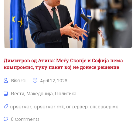
Димитров од Атина: Меѓу Скопје и Софија нема
компромис, туку пакет кој не донесе решение
Bisera
April 22, 2026
Вести
Македонија
Политика
,
,
opserver
opserver.mk
опсервер
опсервер.мк
,
,
,
0 Comments