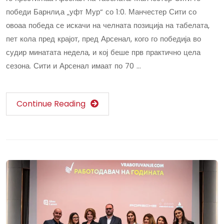
победи Барнли,а „уфт Мур“ со 1:0. Манчестер Сити со
овоаа победа се искачи на челната позиција на табелата,
пет кола пред крајот, пред Арсенал, кого го победија во
судир минатата недела, и кој беше прв практично цела
сезона. Сити и Арсенал имаат по 70 …
Continue Reading