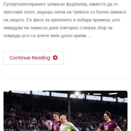
Суперталентираниот шпански фудбалер, наместо да го
прослави голот, веднаш легна на тревата со болна гримаса
на лицето. Се фати за препоните и побара промена, што
наведува на помисла дека повторно станува збор за
повреда што се влече веќе долго време. …
Continue Reading