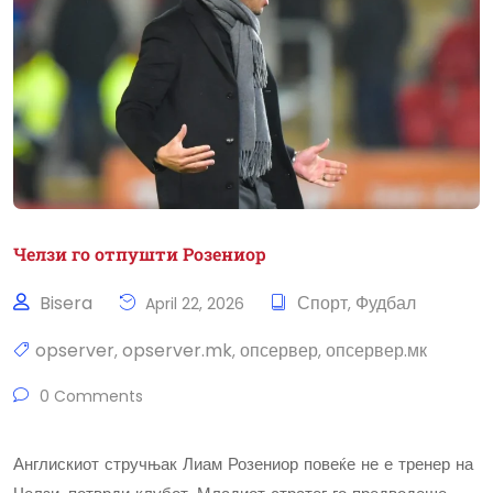
Челзи го отпушти Розениор
Bisera
Спорт
Фудбал
April 22, 2026
,
opserver
opserver.mk
опсервер
опсервер.мк
,
,
,
0 Comments
Англискиот стручњак Лиам Розениор повеќе не е тренер на