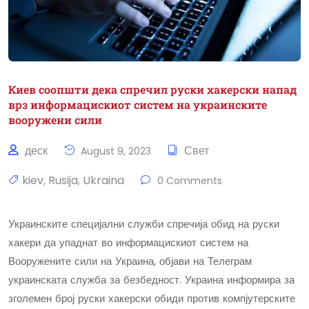
Киев соопшти дека спречил руски хакерски напад
врз информацискиот систем на украинските
вооружени сили
деск
Свет
August 9, 2023
kiev
Rusija
Ukraina
,
,
0 Comments
Украинските специјални служби спречија обид на руски
хакери да упаднат во информацискиот систем на
Вооружените сили на Украина, објави на Телеграм
украинската служба за безбедност. Украина информира за
зголемен број руски хакерски обиди против компјутерските