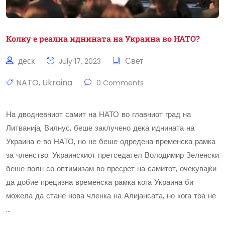
Колку е реална иднината на Украина во НАТО?
деск
Свет
July 17, 2023
NATO
Ukraina
,
0 Comments
На дводневниот самит на НАТО во главниот град на
Литванија, Вилнус, беше заклучено дека иднината на
Украина е во НАТО, но не беше одредена временска рамка
за членство. Украинскиот претседател Володимир Зеленски
беше полн со оптимизам во пресрет на самитот, очекувајќи
да добие прецизна временска рамка кога Украина би
можела да стане нова членка на Алијансата, но кога тоа не
…