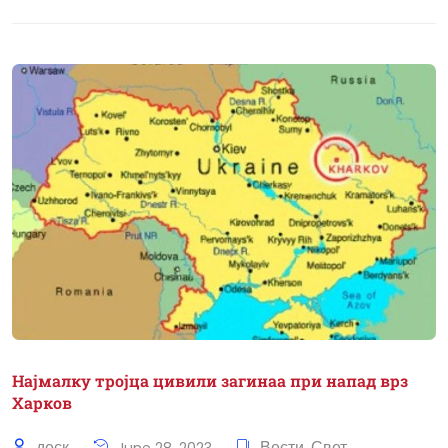
Најмалку тројца цивили загинаа при напад врз
Харков
деск
Вести
Свет