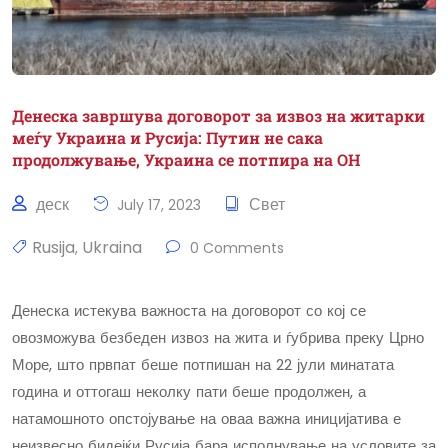
Денеска завршува договорот за извоз на житарки
меѓу Украина и Русија: Путин не сака
продолжување, Украина се потпира на ОН
деск
Свет
July 17, 2023
Rusija
Ukraina
,
0 Comments
Денеска истекува важноста на договорот со кој се
овозможува безбеден извоз на жита и ѓубрива преку Црно
Море, што првпат беше потпишан на 22 јули минатата
година и оттогаш неколку пати беше продолжен, а
натамошното опстојување на оваа важна иницијатива е
неизвесно бидејќи Русија бара исполнување на условите за