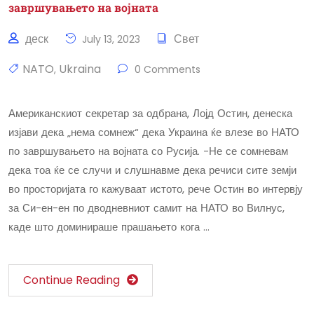
завршувањето на војната
деск
Свет
July 13, 2023
NATO
Ukraina
,
0 Comments
Американскиот секретар за одбрана, Лојд Остин, денеска
изјави дека „нема сомнеж“ дека Украина ќе влезе во НАТО
по завршувањето на војната со Русија. -Не се сомневам
дека тоа ќе се случи и слушнавме дека речиси сите земји
во просторијата го кажуваат истото, рече Остин во интервју
за Си-ен-ен по дводневниот самит на НАТО во Вилнус,
каде што доминираше прашањето кога …
Continue Reading