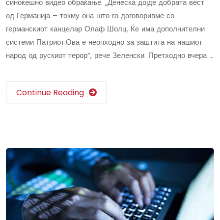
синоќешно видео обраќање. „Денеска дојде добрата вест
од Германија – токму она што го договоривме со
германскиот канцелар Олаф Шолц. Ќе има дополнителни
системи Патриот.Ова е неопходно за заштита на нашиот
народ од рускиот терор“, рече Зеленски. Претходно вчера …
Continue Reading