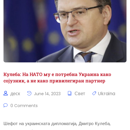
Кулеба: На НАТО му е потребна Украина како
сојузник, а не како привилегиран партнер
деск
Свет
Ukraina
June 14, 2023
0 Comments
Шефот на украинската дипломатија, Дмитро Кулеба,