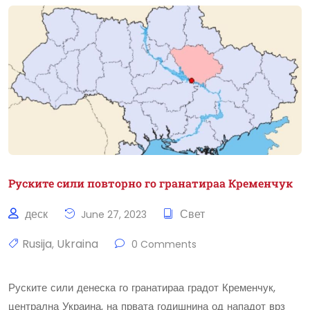
Руските сили повторно го гранатираа Кременчук
деск
Свет
June 27, 2023
Rusija
Ukraina
,
0 Comments
Руските сили денеска го гранатираа градот Кременчук,
централна Украина, на првата годишнина од нападот врз