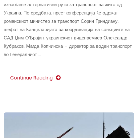
изнаоѓање алтернативни рути за транспорт на жито од
Украина. По средбата, прес-конференција ќе одржат
романскиот министер за транспорт Сорин Гриндиану,
шефот на Канцеларијата за координација на санкциите на
САД Џим О’Брајан, украинскиот вицепремиер Олександр
Кубраков, Магда Копчинска – директор за воден транспорт
во Генералниот …
Continue Reading