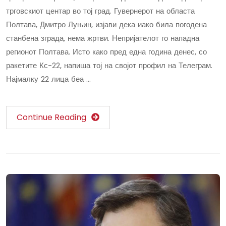
трговскиот центар во тој град. Гувернерот на областа
Полтава, Дмитро Луњин, изјави дека иако била погодена
станбена зграда, нема жртви. Непријателот го нападна
регионот Полтава. Исто како пред една година денес, со
ракетите Кс-22, напиша тој на својот профил на Телеграм.
Најмалку 22 лица беа …
Continue Reading