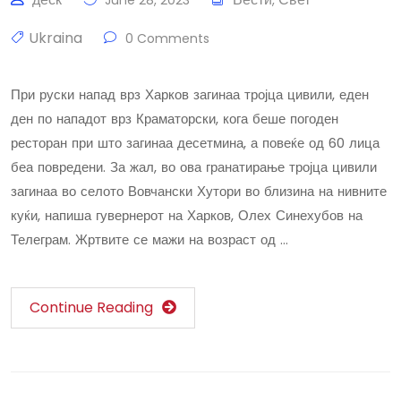
June 28, 2023
,
Ukraina
0 Comments
При руски напад врз Харков загинаа тројца цивили, еден
ден по нападот врз Краматорски, кога беше погоден
ресторан при што загинаа десетмина, а повеќе од 60 лица
беа повредени. За жал, во ова гранатирање тројца цивили
загинаа во селото Вовчански Хутори во близина на нивните
куќи, напиша гувернерот на Харков, Олех Синехубов на
Телеграм. Жртвите се мажи на возраст од …
Continue Reading