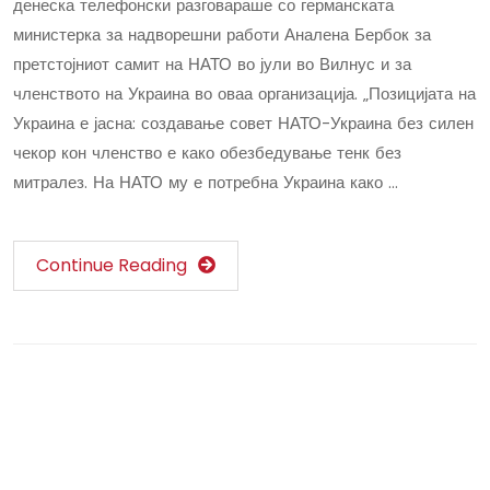
денеска телефонски разговараше со германската
министерка за надворешни работи Аналена Бербок за
претстојниот самит на НАТО во јули во Вилнус и за
членството на Украина во оваа организација. „Позицијата на
Украина е јасна: создавање совет НАТО-Украина без силен
чекор кон членство е како обезбедување тенк без
митралез. На НАТО му е потребна Украина како …
Continue Reading