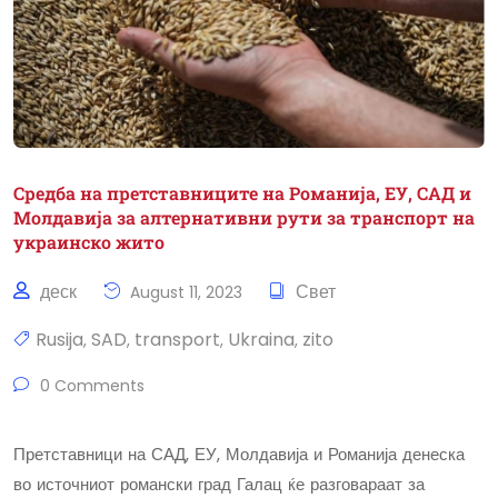
Средба на претставниците на Романија, ЕУ, САД и
Молдавија за алтернативни рути за транспорт на
украинско жито
деск
Свет
August 11, 2023
Rusija
SAD
transport
Ukraina
zito
,
,
,
,
0 Comments
Претставници на САД, ЕУ, Молдавија и Романија денеска
во источниот романски град Галац ќе разговараат за