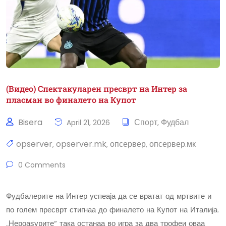
(Видео) Спектакуларен пресврт на Интер за
пласман во финалето на Купот
Bisera
Спорт
Фудбал
April 21, 2026
,
opserver
opserver.mk
опсервер
опсервер.мк
,
,
,
0 Comments
Фудбалерите на Интер успеаја да се вратат од мртвите и
по голем пресврт стигнаа до финалето на Купот на Италија.
„Нероаѕурите“ така останаа во игра за два трофеи оваа