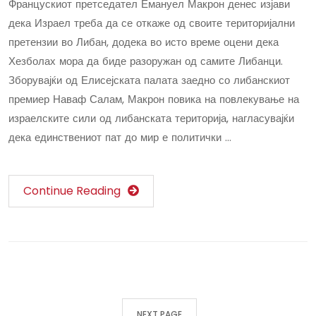
Францускиот претседател Емануел Макрон денес изјави
дека Израел треба да се откаже од своите територијални
претензии во Либан, додека во исто време оцени дека
Хезболах мора да биде разоружан од самите Либанци.
Зборувајќи од Елисејската палата заедно со либанскиот
премиер Наваф Салам, Макрон повика на повлекување на
израелските сили од либанската територија, нагласувајќи
дека единствениот пат до мир е политички …
Continue Reading
NEXT PAGE