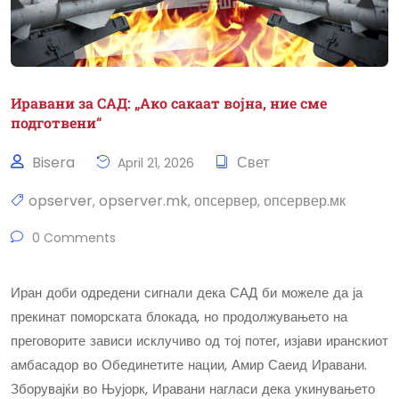
Иравани за САД: „Ако сакаат војна, ние сме
подготвени“
Bisera
Свет
April 21, 2026
opserver
opserver.mk
опсервер
опсервер.мк
,
,
,
0 Comments
Иран доби одредени сигнали дека САД би можеле да ја
прекинат поморската блокада, но продолжувањето на
преговорите зависи исклучиво од тој потег, изјави иранскиот
амбасадор во Обединетите нации, Амир Саеид Иравани.
Зборувајќи во Њујорк, Иравани нагласи дека укинувањето