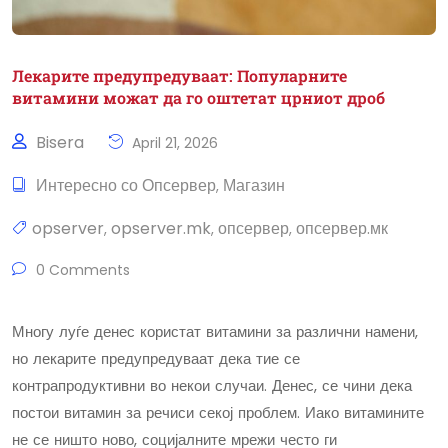
Лекарите предупредуваат: Популарните
витамини можат да го оштетат црниот дроб
Bisera
April 21, 2026
Интересно со Опсервер
Магазин
,
opserver
opserver.mk
опсервер
опсервер.мк
,
,
,
0 Comments
Многу луѓе денес користат витамини за различни намени,
но лекарите предупредуваат дека тие се
контрапродуктивни во некои случаи. Денес, се чини дека
постои витамин за речиси секој проблем. Иако витамините
не се ништо ново, социјалните мрежи често ги