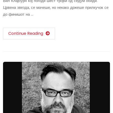
Вил Клајбурн кој погоди шест тројки од седум обиди.
Црвена звезда, се мачеше, но некако држеше прилкучок се
до финишот на …
Continue Reading