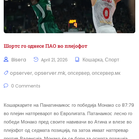
Шортс го однесе ПАО во плејофот
Bisera
Кошарка
Спорт
April 21, 2026
,
opserver
opserver.mk
опсервер
опсервер.мк
,
,
,
0 Comments
Кошаркарите на Панатинаикос го победија Монако со 87:79
во плејин натпреварот во Евролигата. Патанаикос лесно го
победи Монако пред своите навивачи во Атина и влезе во
плејофот од седмата позиција, па затоа имаат натпревар
против Валенсија. Монако ќе се бори за осмата позиција,