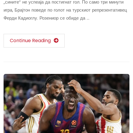
„сините“ не успеаја да постигнат гол. По само три минути
игра, Брајтон поведе по голот на турскиот репрезентативец
Ферди Кадиоглу. Розениор се обиде да …
Continue Reading