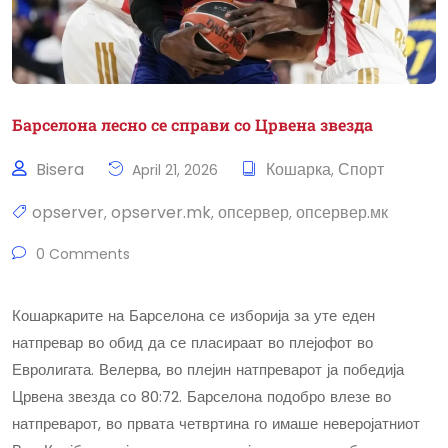
Барселона лесно се справи со Црвена звезда
Bisera
Кошарка
Спорт
April 21, 2026
,
opserver
opserver.mk
опсервер
опсервер.мк
,
,
,
0 Comments
Кошаркарите на Барселона се изборија за уте еден
натпревар во обид да се пласираат во плејофот во
Евролигата. Велерва, во плејин натпреварот ја победија
Црвена звезда со 80:72. Барселона подобро влезе во
натпреварот, во првата четвртина го имаше неверојатниот