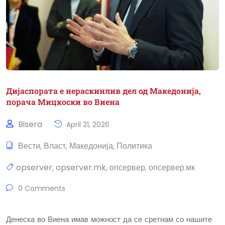
Дијаспората е нераскинлив дел од Македонија,
порача Мицкоски во Виена
Bisera
April 21, 2026
Вести
Власт
Македонија
Политика
,
,
,
opserver
opserver.mk
опсервер
опсервер.мк
,
,
,
0 Comments
Денеска во Виена имав можност да се сретнам со нашите