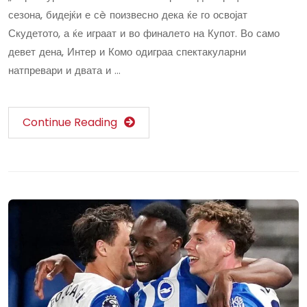
сезона, бидејќи е сè поизвесно дека ќе го освојат
Скудетото, а ќе играат и во финалето на Купот. Во само
девет дена, Интер и Комо одиграа спектакуларни
натпревари и двата и …
Continue Reading