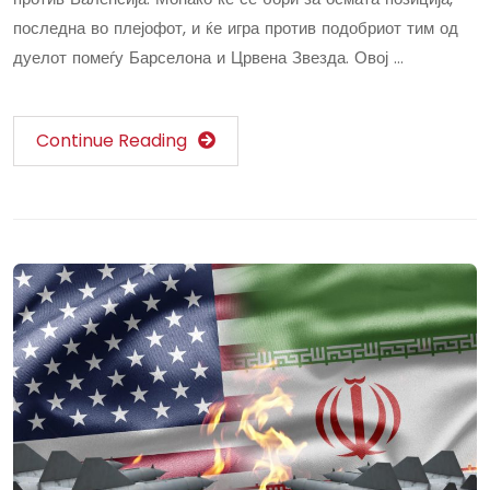
последна во плејофот, и ќе игра против подобриот тим од
дуелот помеѓу Барселона и Црвена Звезда. Овој …
Continue Reading