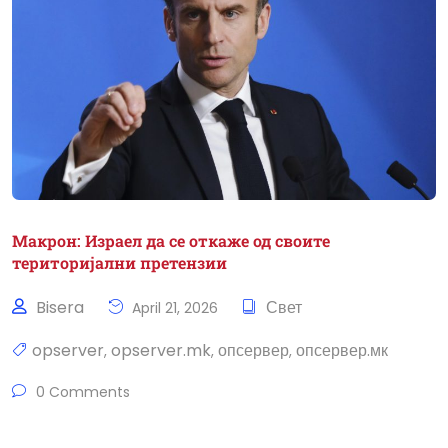
Макрон: Израел да се откаже од своите
територијални претензии
Bisera
Свет
April 21, 2026
opserver
opserver.mk
опсервер
опсервер.мк
,
,
,
0 Comments