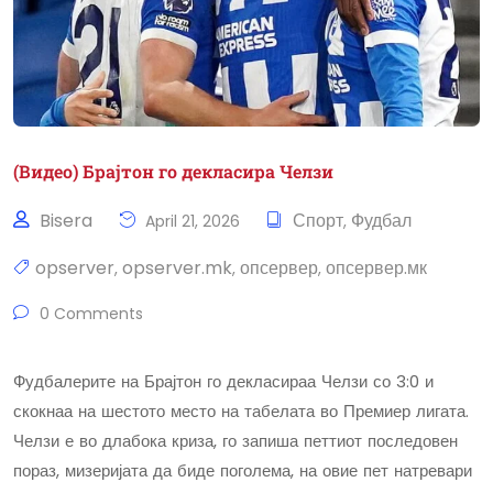
(Видео) Брајтон го декласира Челзи
Bisera
Спорт
Фудбал
April 21, 2026
,
opserver
opserver.mk
опсервер
опсервер.мк
,
,
,
0 Comments
Фудбалерите на Брајтон го декласираа Челзи со 3:0 и
скокнаа на шестото место на табелата во Премиер лигата.
Челзи е во длабока криза, го запиша петтиот последовен
пораз, мизеријата да биде поголема, на овие пет натревари