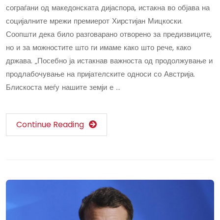
сограѓани од македонската дијаспора, истакна во објава на
социјалните мрежи премиерот Хирстијан Мицкоски.
Соопшти дека било разговарано отворено за предизвиците,
но и за можностите што ги имаме како што рече, како
држава. „Посебно ја истакнав важноста од продолжување и
продлабочување на пријателските односи со Австрија.
Блискоста меѓу нашите земји е …
Continue Reading