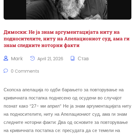
Димоски: Не ја знам аргументацијата ниту на
подносителите, ниту на Апелациониот суд, ама ги
знам следните ноторни факти
Mark
Став
April 21, 2026
0 Comments
Скопска апелација го одби барањето за повторување на
кривичната постапка поднесено од осудени во случајот
познат како “27- ми април” Не ја знам аргументацијата ниту
на подносителите, ниту на Апелациониот суд, ама ги знам
следните ноторни факти: Два од основите за повторување
на кривичната постапка се: пресудата да се темели на