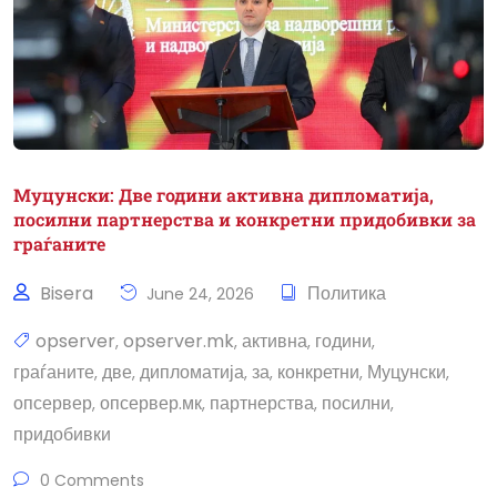
Муцунски: Две години активна дипломатија,
посилни партнерства и конкретни придобивки за
граѓаните
Bisera
Политика
June 24, 2026
opserver
opserver.mk
активна
години
,
,
,
,
граѓаните
две
дипломатија
за
конкретни
Муцунски
,
,
,
,
,
,
опсервер
опсервер.мк
партнерства
посилни
,
,
,
,
придобивки
0 Comments