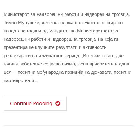
Министерот за надворешни работи и надворешна трговија,
Тимчо Муцунски, денеска одржа прес-конференција по
повод две години од мандатот на Министерството за
надворешни работи и надворешна трговија, на која ги
презентираше клучните резултати и активности
реализирани во изминатиот период. „Во изминатите две
години работевме со јасна визија, јасни приоритети и една
цел – посилна меѓународна позиција на државата, посилни
партнерства и …
Continue Reading