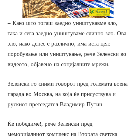
– Како што тогаш заедно уништувавме зло,
така и сега заедно уништуваме слично зло. Ова
зло, иако денес е различно, има иста цел:
поробување или уништување, рече Зеленски во
видеото, објавено на социјалните мрежи.
Зеленски го сними говорот пред големата воена
парада во Москва, на која ќе присуствува и
рускиот претседател Владимир Путин
Ќе победиме!, рече Зеленски пред
меморијалниот комплекс на Втората светска