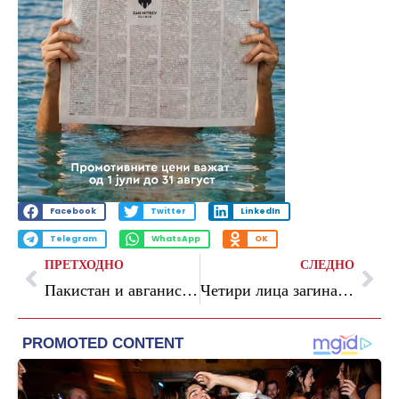
Facebook
Twitter
LinkedIn
Telegram
WhatsApp
OK
ПРЕТХОДНО
СЛЕДНО
Пакистан и авганистанските талибанци се договорија да ја зајакнат трговијата и да ги подобрат дипломатските односи
Четири лица загинаа во пожари на Урал