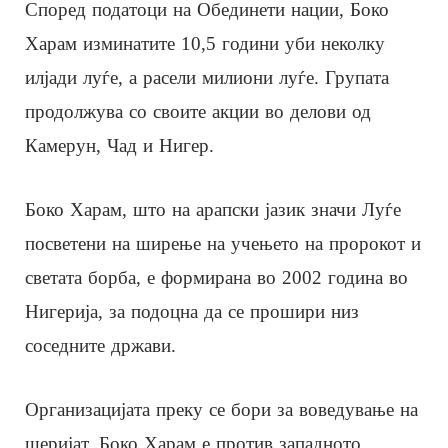
Според податоци на Обединети нации, Боко
Харам изминатите 10,5 години уби неколку
илјади луѓе, а расели милиони луѓе. Групата
продолжува со своите акции во делови од
Камерун, Чад и Нигер.
Боко Харам, што на арапски јазик значи Луѓе
посветени на ширење на учењето на пророкот и
светата борба, е формирана во 2002 година во
Нигерија, за подоцна да се прошири низ
соседните држави.
Организацијата преку се бори за воведување на
шеријат. Боко Харам е против западното