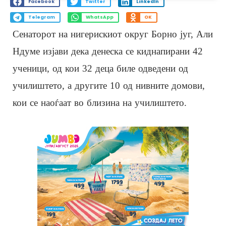
Facebook
Twitter
LinkedIn
Telegram
WhatsApp
OK
Сенаторот на нигерискиот округ Борно југ, Али
Ндуме изјави дека денеска се киднапирани 42
ученици, од кои 32 деца биле одведени од
училиштето, а другите 10 од нивните домови,
кои се наоѓаат во близина на училиштето.