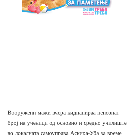
Вооружени мажи вчера киднапираа непознат
број на ученици од основно и средно училиште
во локалната самоуправа Аскира-Уба за време