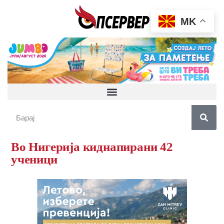
MK
Во Нигерија киднапирани 42
ученици