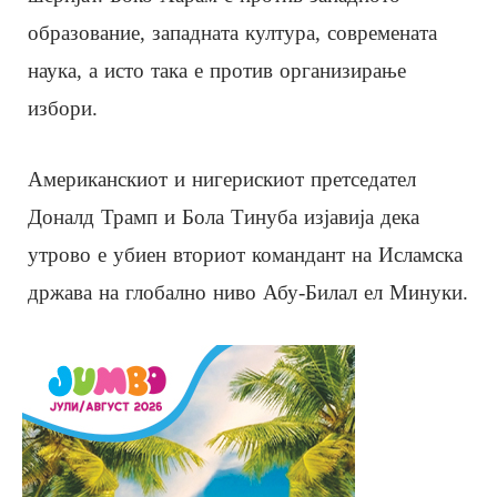
образование, западната култура, современата
наука, а исто така е против организирање
избори.
Американскиот и нигерискиот претседател
Доналд Трамп и Бола Тинуба изјавија дека
утрово е убиен вториот командант на Исламска
држава на глобално ниво Абу-Билал ел Минуки.