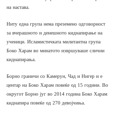
на настава.
Ниту една група нема преземено одговорност
за вчерашното и денешното киднапирање на
ученици. Исламистичката милитантна група
Боко Харам во минатото извршуваше слични
киднапирања.
Борно граничи со Камерун, Чад и Нигер и е
центар на Боко Харам повеќе од 15 години. Во
округот Борно југ во 2014 година Боко Харам
киднапира повеќе од 270 девојчиња.