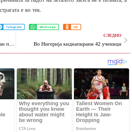
страгата е во тек.
Telegram
WhatsApp
OK
СЛЕДНО
Се евакуираат девет села во јужен Либан пред најавените воздушни напади
Во Нигерија киднапирани 42 ученици