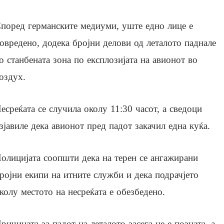
поред германските медиуми, уште едно лице е
овредено, додека бројни делови од леталото паднале
о станбената зона по експлозијата на авионот во
оздух.
есреќата се случила околу 11:30 часот, а сведоци
зјавиле дека авионот пред падот закачил една куќа.
олицијата соопшти дека на терен се ангажирани
ројни екипи на итните служби и дека подрачјето
колу местото на несреќата е обезбедено.
ричината за падот на леталото засега не е позната, а