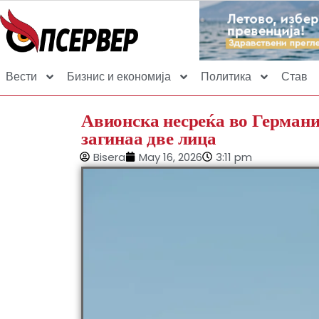
Вести
Бизнис и економија
Политика
Став
Авионска несреќа во Германиј
загинаа две лица
Bisera
May 16, 2026
3:11 pm