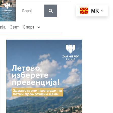
MK
ија
Свет
Спорт