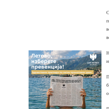
С
п
в
в
Н
и
П
б
о
П