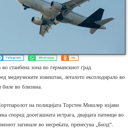
Telegram
WhatsApp
OK
а во станбена зона во германскиот град
ед медиумските извештаи, леталото експлодирало во
и биле во близина.
ортпаролот на полицијата Торстен Мишлер изјави
ека според досегашната истрага, двајцата патници во
вионот загинале во несреќата, пренесува „Билд“.