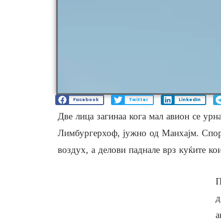
Facebook
Twitter
LinkedIn
Две лица загинаа кога мал авион се урн
Лимбургерхоф, јужно од Манхајм. Спор
воздух, а делови паднале врз куќите ко
П
д
а