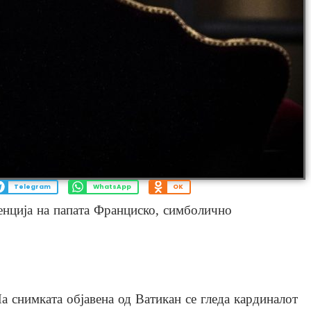
Telegram
WhatsApp
OK
денција на папата Франциско, симболично
а снимката објавена од Ватикан се гледа кардиналот