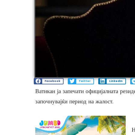
Facebook
Twitter
LinkedIn
Ватикан ја запечати официјалната рези
започнувајќи период на жалост.
Н