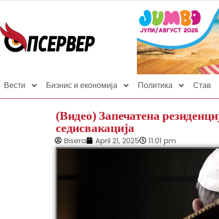
Вести
Бизнис и економија
Политика
Став
(Видео) Запечатена резиденци
седисвакација
Bisera
April 21, 2025
11:01 pm