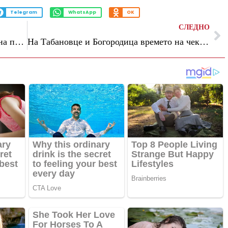
Telegram
WhatsApp
OK
СЛЕДНО
(Видео) Какви беа последните денови на папата Франциско: „Изгледаше како да се збогува“
На Табановце и Богородица времето на чекање за влез во државата е околу 1 час