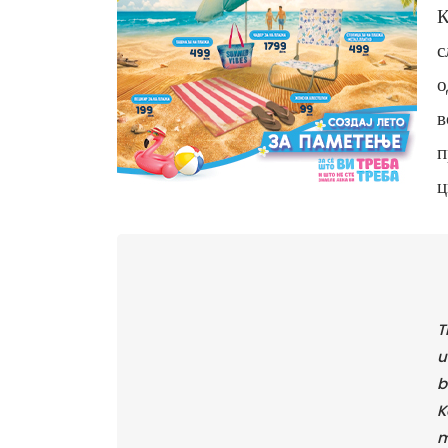
К
с
о
в
п
ц
T
u
b
K
m