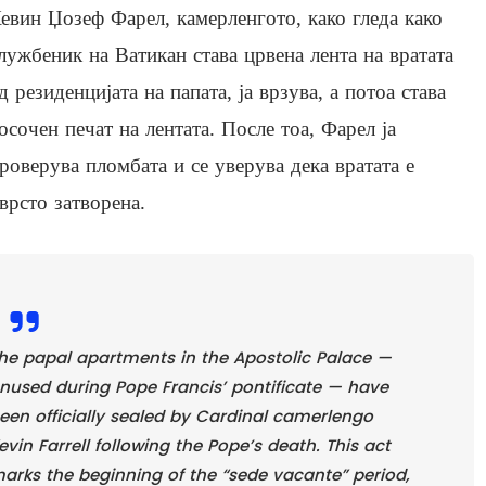
евин Џозеф Фарел, камерленгото, како гледа како
лужбеник на Ватикан става црвена лента на вратата
д резиденцијата на папата, ја врзува, а потоа става
осочен печат на лентата. После тоа, Фарел ја
роверува пломбата и се уверува дека вратата е
врсто затворена.
he papal apartments in the Apostolic Palace —
nused during Pope Francis’ pontificate — have
een officially sealed by Cardinal camerlengo
evin Farrell following the Pope’s death. This act
arks the beginning of the “sede vacante” period,