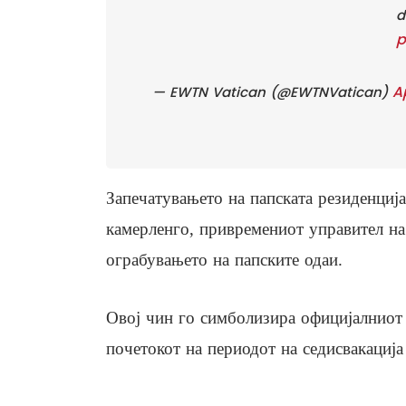
d
p
Ap
— EWTN Vatican (@EWTNVatican)
Запечатувањето на папската резиденциј
камерленго, привремениот управител на 
ограбувањето на папските одаи.
Овој чин го симболизира официјалниот 
почетокот на периодот на седисвакација