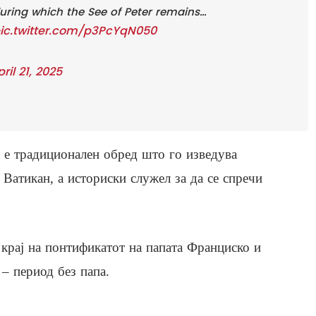
uring which the See of Peter remains…
ic.twitter.com/p3PcYqN050
ril 21, 2025
а е традиционален обред што го изведува
Ватикан, а историски служел за да се спречи
крај на понтификатот на папата Франциско и
 – период без папа.