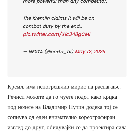
more powerful than any competitor.
The Kremlin claims it will be on
combat duty by the end…
pic.twitter.com/Xic348gCMI
May 12, 2026
— NEXTA (@nexta_tv)
Кремљ има непогрешлив мирис на распаѓање.
Речиси можете да го чуете подот како крцка
под нозете на Владимир Путин додека тој се
сопнува од еден внимателно кореографиран
изглед до друг, обидувајќи се да проектира сила