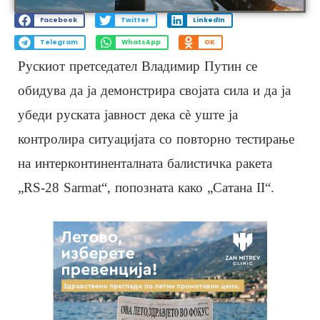
Facebook
Twitter
LinkedIn
Telegram
WhatsApp
OK
Рускиот претседател Владимир Путин се
обидува да ја демонстрира својата сила и да ја
убеди руската јавност дека сè уште ја
контролира ситуацијата со повторно тестирање
на интерконтиненталната балистичка ракета
„RS-28 Sarmat“, попозната како „Сатана II“.