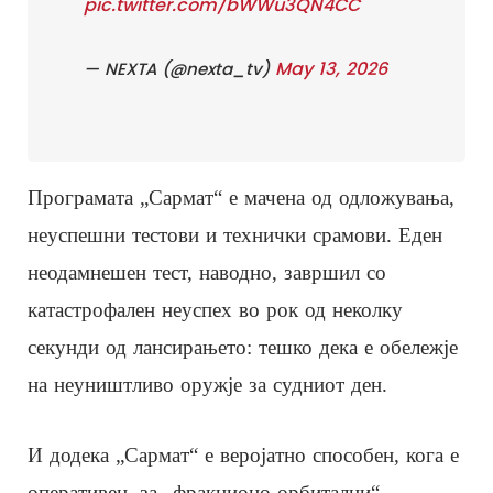
pic.twitter.com/bWWu3QN4CC
May 13, 2026
— NEXTA (@nexta_tv)
Програмата „Сармат“ е мачена од одложувања,
неуспешни тестови и технички срамови. Еден
неодамнешен тест, наводно, завршил со
катастрофален неуспех во рок од неколку
секунди од лансирањето: тешко дека е обележје
на неуништливо оружје за судниот ден.
И додека „Сармат“ е веројатно способен, кога е
оперативен, за „фракционо-орбитални“