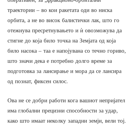
траектории – во кои ракетата оди во ниска
орбита, а не во висок балистички лак, што го
отежнува пресретнувањето и ѝ овозможува да
стигне до која било точка на Земјата од која
било насока – таа е напојувана со течно гориво,
што значи дека е потребно долго време за
подготовка за лансирање и мора да се лансира
од познат, фиксен силос.
Ова не се добри работи кога вашиот непријател
има глобални прецизни способности за удар,
како што имаат неколку западни земји, вели тој.