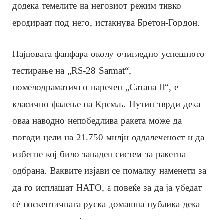
додека темелите на неговиот режим тивко
еродираат под него, истакнува Бретон-Гордон.
Најновата фанфара околу очигледно успешното
тестирање на „RS-28 Sarmat“,
помелодраматично наречен „Сатана II“, е
класично фалење на Кремљ. Путин тврди дека
оваа наводно непобедлива ракета може да
погоди цели на 21.750 милји оддалеченост и да
избегне кој било западен систем за ракетна
одбрана. Ваквите изјави се помалку наменети за
да го исплашат НАТО, а повеќе за да ја убедат
сè поскептичната руска домашна публика дека