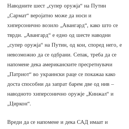
Наводните шест „супер оружја“ на Путин
„Сармат“ веројатно може да носи и
хиперсонично возило „Авангард“, како што се
тврди. „Авангард“ е едно од шесте наводни
„супер оружја“ на Путин, од кои, според него, е
невозможно да се одбрани. Сепак, треба да се
напомене дека американските пресретнувачи
„Патриот“ во украински раце се покажаа како
доста способни да запрат барем две од нив –
наводното хиперсонично оружје „Кинжал“ и
„Циркон“.
Вреди да се напомене и дека САД имаат и