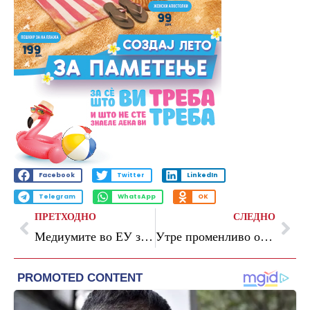
Facebook
Twitter
LinkedIn
Telegram
WhatsApp
OK
ПРЕТХОДНО
СЛЕДНО
Медиумите во ЕУ за средбата Трамп-Џјинпинг: Борбата за светска превласт продолжува
Утре променливо облачно и нестабилно, на повеќе места со пороен дожд, грмежи и засилен ветер