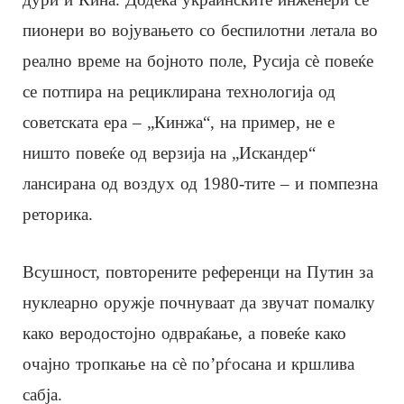
пионери во војувањето со беспилотни летала во
реално време на бојното поле, Русија сè повеќе
се потпира на рециклирана технологија од
советската ера – „Кинжа“, на пример, не е
ништо повеќе од верзија на „Искандер“
лансирана од воздух од 1980-тите – и помпезна
реторика.
Всушност, повторените референци на Путин за
нуклеарно оружје почнуваат да звучат помалку
како веродостојно одвраќање, а повеќе како
очајно тропкање на сè по’рѓосана и кршлива
сабја.