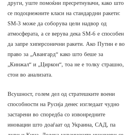
други, уште помоќни пресретнувачи, како што
се подоцнежните класи на стандардни ракети:
SM-3 може да соборува цели надвор од
атмосферата, а се верува дека SM-6 е способен
да запре хиперсонични ракети. Ако Путин е во
право за „Авангард“ како што беше за
„Кинжал“ и „Циркон“, тоа не е толку страшно,
стои во анализата.
Всушност, голем дел од стратешките воени
способности на Русија денес изгледаат чудно
застарени во споредба со извонредните
иновации што доаѓаат од Украина, САД, па
дури и Кина. Додека украинските инженери се