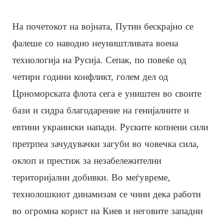
На почетокот на војната, Путин бескрајно се
фалеше со наводно неуништливата воена
технологија на Русија. Сепак, по повеќе од
четири години конфликт, голем дел од
Црноморската флота сега е уништен во своите
бази и сидра благодарение на генијалните и
евтини украински напади. Руските копнени сили
претрпеа зачудувачки загуби во човечка сила,
оклоп и престиж за незабележителни
територијални добивки. Во меѓувреме,
технолошкиот динамизам се чини дека работи
во огромна корист на Киев и неговите западни