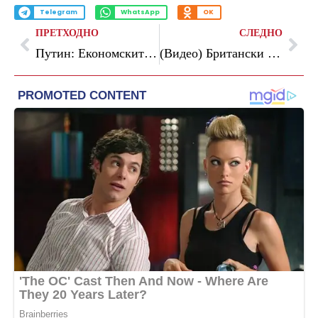
Telegram
WhatsApp
OK
ПРЕТХОДНО
СЛЕДНО
Путин: Економските мерки на владата почнаа да даваат резултати
(Видео) Британски воен аналитичар: Дури ни „Сатана“ нема да може да го спаси Путин