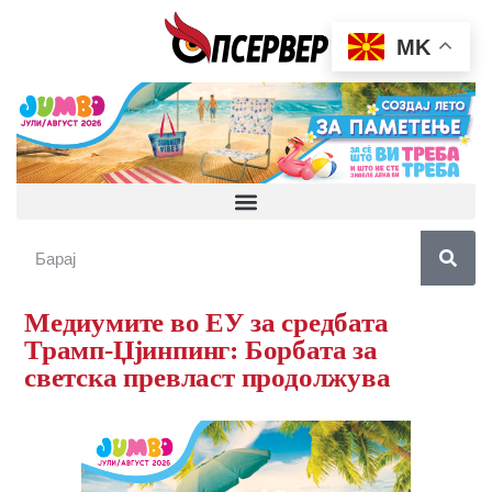
MK
Медиумите во ЕУ за средбата
Трамп-Џјинпинг: Борбата за
светска превласт продолжува