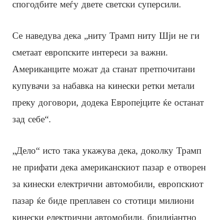
спогодбите меѓу двете светски суперсили.
Се наведува дека „ниту Трамп ниту Шји не ги
сметаат европските интереси за важни.
Американците можат да станат претпочитани
купувачи за набавка на кинески ретки метали
преку договори, додека Европејците ќе останат
зад себе“.
„Дело“ исто така укажува дека, доколку Трамп
не прифати дека американскиот пазар е отворен
за кинески електрични автомобили, европскиот
пазар ќе биде преплавен со стотици милиони
кинески електрични автомобили, брилијантно