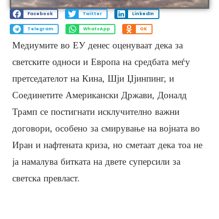
Facebook
Twitter
LinkedIn
Telegram
WhatsApp
OK
Медиумите во ЕУ денес оценуваат дека за
светските односи и Европа на средбата меѓу
претседателот на Кина, Шји Џјинпинг, и
Соединетите Американски Држави, Доналд
Трамп се постигнати исклучително важни
договори, особено за смирување на војната во
Иран и нафтената криза, но сметаат дека тоа не
ја намалува битката на двете суперсили за
светска превласт.