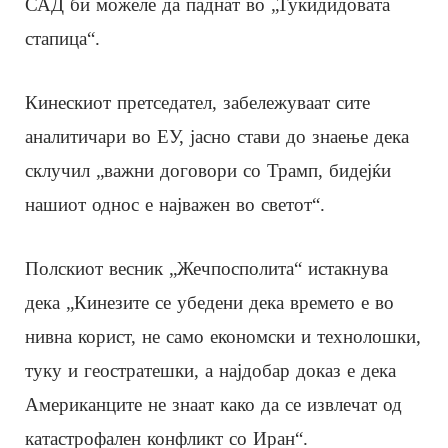
САД би можеле да паднат во „Тукидидовата
стапица“.
Кинескиот претседател, забележуваат сите
аналитичари во ЕУ, јасно стави до знаење дека
склучил „важни договори со Трамп, бидејќи
нашиот однос е најважен во светот“.
Полскиот весник „Жечпосполита“ истакнува
дека „Кинезите се убедени дека времето е во
нивна корист, не само економски и технолошки,
туку и геостратешки, а најдобар доказ е дека
Американците не знаат како да се извлечат од
катастрофален конфликт со Иран“.