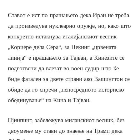
Ставот е ист по прашањето дека Иран не треба
да произведува нуклеарно оружје, но, како што
конкретно истакнува италијанскиот весник
„Кориере дела Сера“, за Пекинг „црвената
линија“ е прашањето за Тајван, а Кинезите се
подготвени да влезат во воен судир што ќе
биде фатален за двете страни ако Вашингтон се
обиде да го спречи „непосредното историско
обединување“ на Кина и Тајван.
Џјинпинг, забележува миланскиот весник, без
двоумење му стави до знаење на Трамп дека