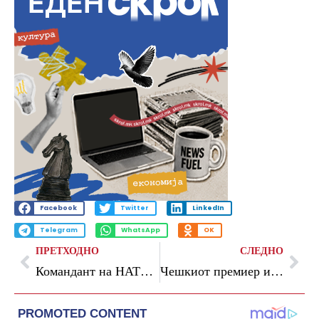
Facebook
Twitter
LinkedIn
Telegram
WhatsApp
OK
ПРЕТХОДНО
СЛЕДНО
Командант на НАТО: Повлекувањето на американските сили нема да ја загрози одбраната на Европа
Чешкиот премиер и претседателот во конфликт за тоа кој ќе патува на самитот на НАТО