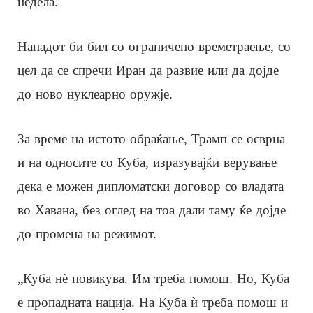
недела.
Нападот би бил со ограничено времетраење, со
цел да се спречи Иран да развие или да дојде
до ново нуклеарно оружје.
За време на истото обраќање, Трамп се осврна
и на односите со Куба, изразувајќи верување
дека е можен дипломатски договор со владата
во Хавана, без оглед на тоа дали таму ќе дојде
до промена на режимот.
„Куба нè повикува. Им треба помош. Но, Куба
е пропадната нација. На Куба ѝ треба помош и