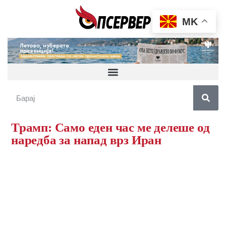
MK
Трамп: Само еден час ме делеше од
наредба за напад врз Иран