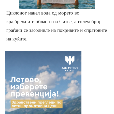
Циклонот нанел вода од морето во
крајбрежните области на Ситве, а голем број
граѓани се засолниле на покривите и спратовите
на куќите.