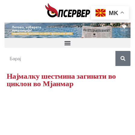
MK
Најмалку шестмина загинати во
циклон во Мјанмар