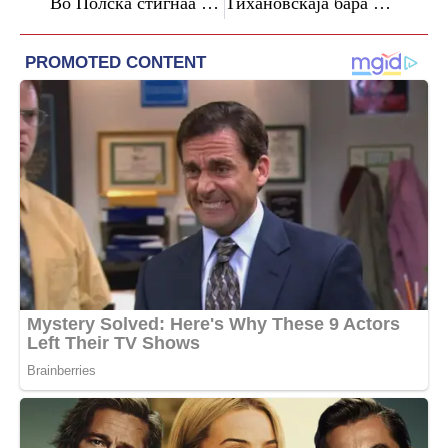
Во Полска стигнаа првите пет повеќецевни ракетни фрлачи ХИМАРС
Тихановскаја бара Белорусите да бидат внимателни, а меѓународната заедница проактивна по гласините дека Лукашенко е болен