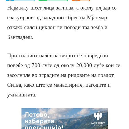
Најмалку шест лица загинаа, а околу илјада се
евакуирани од западниот брег на Мјанмар,
откако силен циклон ги погоди таа земја и
Бангладеш.
При силниот налет на ветрот се повредени
повеќе од 700 луѓе од околу 20.000 луѓе кои се
засолниле во зградите на ридовите на градот
Ситва, како што се манастирите, пагодите и
училиштата.