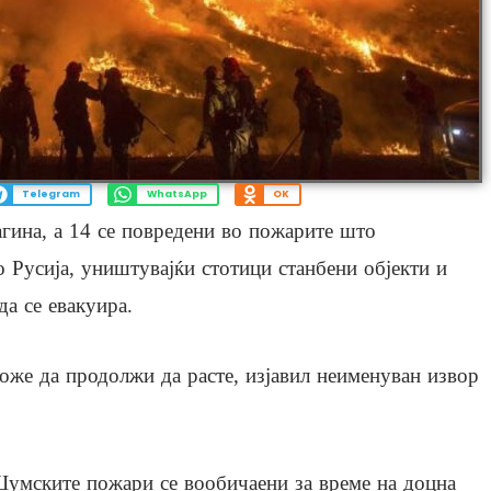
Telegram
WhatsApp
OK
агина, а 14 се повредени во пожарите што
 Русија, уништувајќи стотици станбени објекти и
да се евакуира.
може да продолжи да расте, изјавил неименуван извор
умските пожари се вообичаени за време на доцна