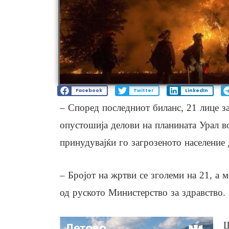
Facebook
Twitter
LinkedIn
– Според последниот биланс, 21 лице з
опустошија делови на планината Урал во
принудувајќи го загрозеното население 
– Бројот на жртви се зголеми на 21, а 
од руското Министерство за здравство.
Ш