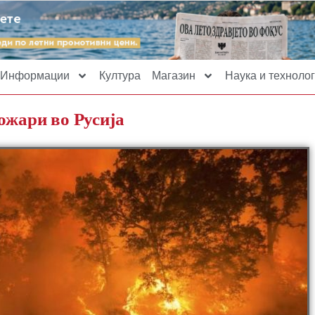
Информации
Култура
Магазин
Наука и технолог
ожари во Русија