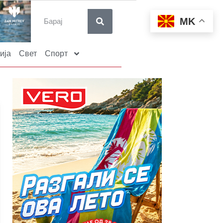
MK
ија
Свет
Спорт