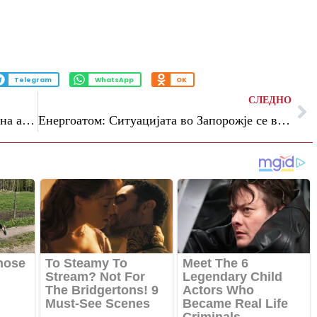
Telegram
WhatsApp
OK
СЛЕДНО
Бајден ја укина уредбата за задолжителна анти-ковид вакцина за странски посетители
Енергоатом: Ситуацијата во Запорожје се влошува