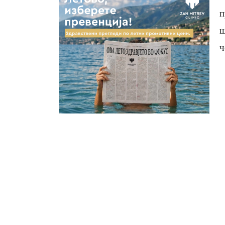
п
ш
ч