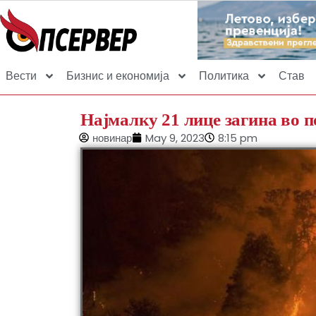
Вести
Бизнис и економија
Политика
Став
Најмалку 21 лице загина во п
новинар
May 9, 2023
8:15 pm