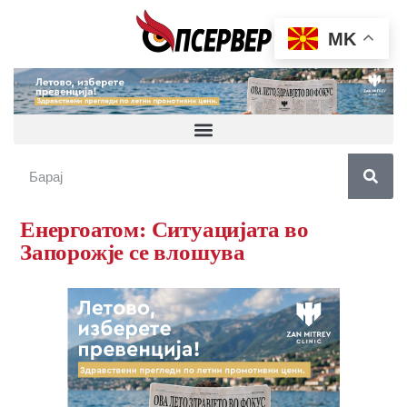
MK
Енергоатом: Ситуацијата во
Запорожје се влошува