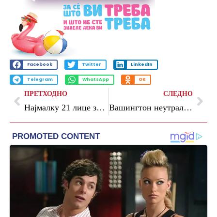
Facebook
Twitter
LinkedIn
Telegram
WhatsApp
OK
ПРЕТХОДНО
СЛЕДНО
Најмалку 21 лице загина во пожари во Русија
Вашингтон неутрализираше долгогодишен руски систем за кибер-шпионажа