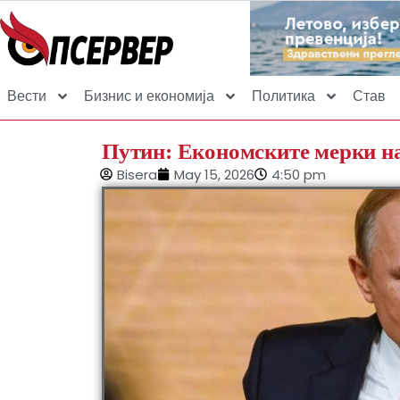
Вести
Бизнис и економија
Политика
Став
Путин: Економските мерки на
Bisera
May 15, 2026
4:50 pm