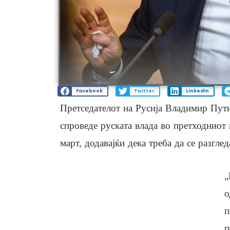
Facebook
Twitter
LinkedIn
Претседателот на Русија Владимир Пути
спроведе руската влада во претходниот 
март, додавајќи дека треба да се разгл
„
о
п
п