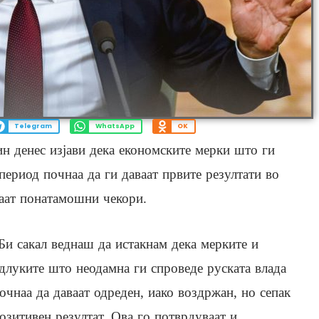
Telegram
WhatsApp
OK
н денес изјави дека економските мерки што ги
период почнаа да ги даваат првите резултати во
едаат понатамошни чекори.
Би сакал веднаш да истакнам дека мерките и
длуките што неодамна ги спроведе руската влада
очнаа да даваат одреден, иако воздржан, но сепак
озитивен резултат. Ова го потврдуваат и