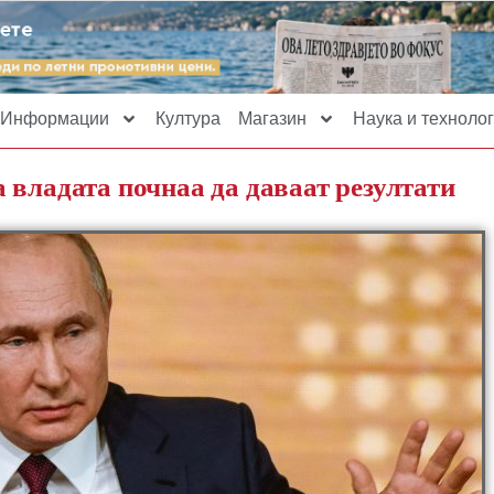
Информации
Култура
Магазин
Наука и технолог
 владата почнаа да даваат резултати