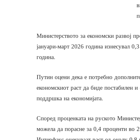
в
п
Министерството за економски развој пр
јануари-март 2026 година изнесувал 0,
година.
Путин оцени дека е потребно дополните
економскиот раст да биде постабилен и 
поддршка на економијата.
Според проценката на руското Министер
можела да порасне за 0,4 проценти во 2
Интерфакс очекуваат раст од околу 0,8 