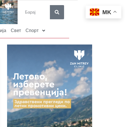
MK
ија
Свет
Спорт