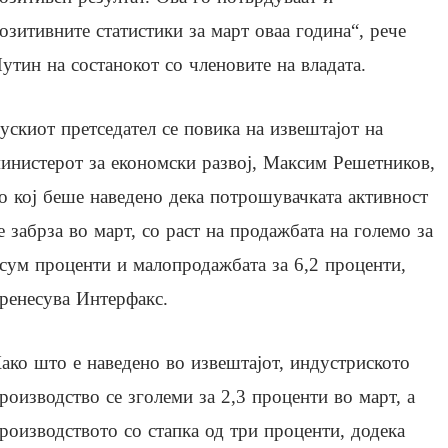
озитивните статистики за март оваа година“, рече
утин на состанокот со членовите на владата.
ускиот претседател се повика на извештајот на
инистерот за економски развој, Максим Решетников,
о кој беше наведено дека потрошувачката активност
е забрза во март, со раст на продажбата на големо за
сум проценти и малопродажбата за 6,2 проценти,
ренесува Интерфакс.
ако што е наведено во извештајот, индустриското
роизводство се зголеми за 2,3 проценти во март, а
роизводството со стапка од три проценти, додека