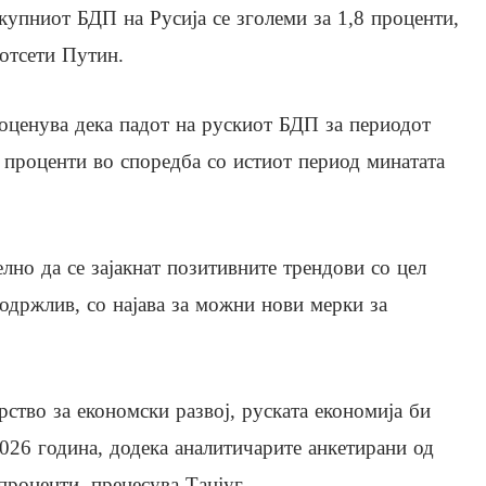
купниот БДП на Русија се зголеми за 1,8 проценти,
отсети Путин.
оценува дека падот на рускиот БДП за периодот
3 проценти во споредба со истиот период минатата
лно да се зајакнат позитивните трендови со цел
одржлив, со најава за можни нови мерки за
ство за економски развој, руската економија би
026 година, додека аналитичарите анкетирани од
проценти, пренесува Танјуг.