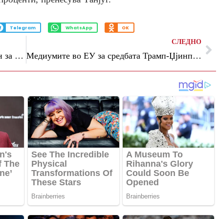
Telegram
WhatsApp
OK
СЛЕДНО
Концертот на Дејвид Гета распоредаден за помалку од 12 часа
Медиумите во ЕУ за средбата Трамп-Џјинпинг: Борбата за светска превласт продолжува