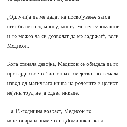
„Одлучија да ме дадат на посвојување затоа
што беа многу, многу, многу, многу сиромашни
и не можеа да си дозволат да ме задржат“, вели
Медисон.
Кога станала девојка, Медисон се обидела да го
пронајде своето биолошко семејство, но немала
извод од матичната книга на родените и целиот
нејзин труд не ја одвел никаде.
На 19-годишна возраст, Медисон го
истетовирала знамето на Доминиканската