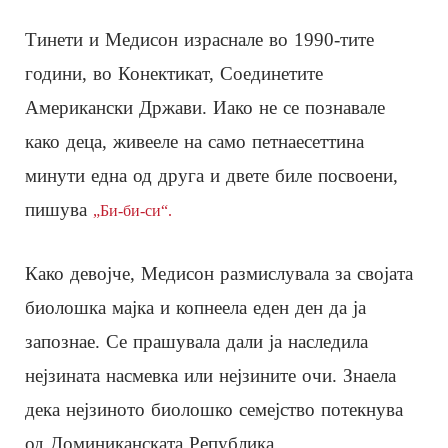
Тинети и Медисон израснале во 1990-тите
години, во Конектикат, Соединетите
Американски Држави. Иако не се познавале
како деца, живееле на само петнаесеттина
минути една од друга и двете биле посвоени,
пишува
„Би-би-си“.
Како девојче, Медисон размислувала за својата
биолошка мајка и копнеела еден ден да ја
запознае. Се прашувала дали ја наследила
нејзината насмевка или нејзините очи. Знаела
дека нејзиното биолошко семејство потекнува
од Доминиканската Република.