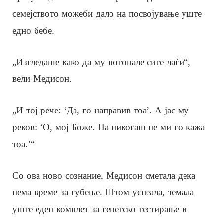
семејството можеби дало на посвојување уште
едно бебе.
„Изгледаше како да му потонале сите лаѓи“,
вели Медисон.
„И тој рече: ‘Да, го направив тоа’. А јас му
реков: ‘О, мој Боже. Па никогаш не ми го кажа
тоа.’“
Со ова ново сознание, Медисон сметала дека
нема време за губење. Штом успеала, земала
уште еден комплет за генетско тестирање и