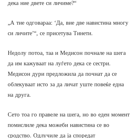
дека ние двете си личиме?“
„А тие одговараа: ‘Да, вие две навистина многу
си личите’“, се присетува Тинети.
Недолу потоа, таа и Медисон почнале на шега
да им кажуваат на луѓето дека се сестри.
Медисон дури предложила да почнат да се
облекуваат исто за да личат уште повеќе една
на друга.
Сето тоа го правеле на шега, но во еден момент
помислиле дека можеби навистина се во
сродство. Одлучиле да ја споредат