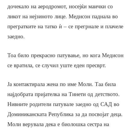
дочекало на аеродромот, носејќи маички со
ликот на нејзиното лице. Медисон паднала во
прегратките на татко ѝ – се прегрнале и плачеле
заедно.
Тоа било прекрасно патување, но кога Медисон
се вратила, се случил уште еден пресврт.
Ја контактирала жена по име Моли. Таа била
најдобрата пријателка на Тинети од детството.
Нивните родители патувале заедно од САД во
Доминиканската Република за да посвојат деца.
Моли верувала дека е биолошка сестра на