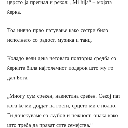
цврсто ја прегнал и рекол: „Mi hija“ – мојата
ќерка.
Тоа нивно прво патување како сестри било
исполнето со радост, музика и танц.
Коладо вели дека неговата повторна средба со
ќерките била најголемиот подарок што му го
дал Бога.
„Многу сум среќен, навистина среќен. Секој пат
кога ќе ми дојдат на гости, срцето ми е полно.
Ги дочекуваме со љубов и нежност, онака како
што треба да прават сите семејства.“