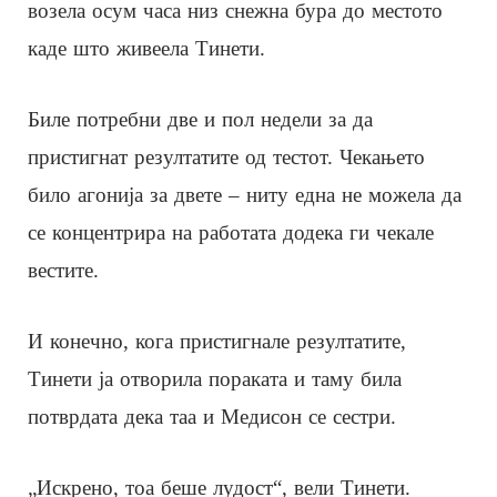
возела осум часа низ снежна бура до местото
каде што живеела Тинети.
Биле потребни две и пол недели за да
пристигнат резултатите од тестот. Чекањето
било агонија за двете – ниту една не можела да
се концентрира на работата додека ги чекале
вестите.
И конечно, кога пристигнале резултатите,
Тинети ја отворила пораката и таму била
потврдата дека таа и Медисон се сестри.
„Искрено, тоа беше лудост“, вели Тинети.