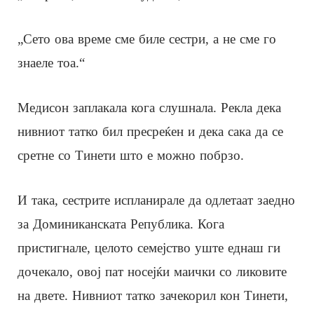
„Сето ова време сме биле сестри, а не сме го
знаеле тоа.“
Медисон заплакала кога слушнала. Рекла дека
нивниот татко бил пресреќен и дека сака да се
сретне со Тинети што е можно побрзо.
И така, сестрите испланирале да одлетаат заедно
за Доминиканската Република. Кога
пристигнале, целото семејство уште еднаш ги
дочекало, овој пат носејќи маички со ликовите
на двете. Нивниот татко зачекорил кон Тинети,