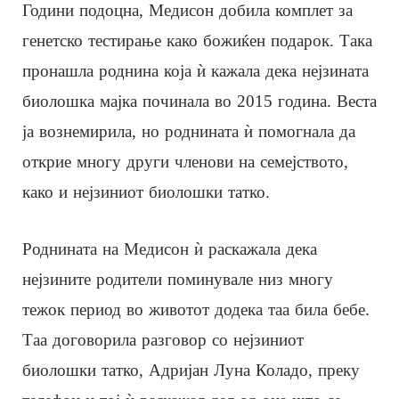
Години подоцна, Медисон добила комплет за
генетско тестирање како божиќен подарок. Така
пронашла роднина која ѝ кажала дека нејзината
биолошка мајка починала во 2015 година. Веста
ја вознемирила, но роднината ѝ помогнала да
открие многу други членови на семејството,
како и нејзиниот биолошки татко.
Роднината на Медисон ѝ раскажала дека
нејзините родители поминувале низ многу
тежок период во животот додека таа била бебе.
Таа договорила разговор со нејзиниот
биолошки татко, Адријан Луна Коладо, преку