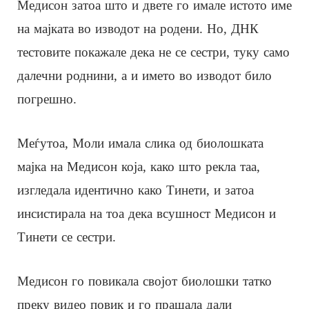
Медисон затоа што и двете го имале истото име
на мајката во изводот на родени. Но, ДНК
тестовите покажале дека не се сестри, туку само
далечни роднини, а и името во изводот било
погрешно.
Меѓутоа, Моли имала слика од биолошката
мајка на Медисон која, како што рекла таа,
изгледала идентично како Тинети, и затоа
инсистирала на тоа дека всушност Медисон и
Тинети се сестри.
Медисон го повикала својот биолошки татко
преку видео повик и го прашала дали