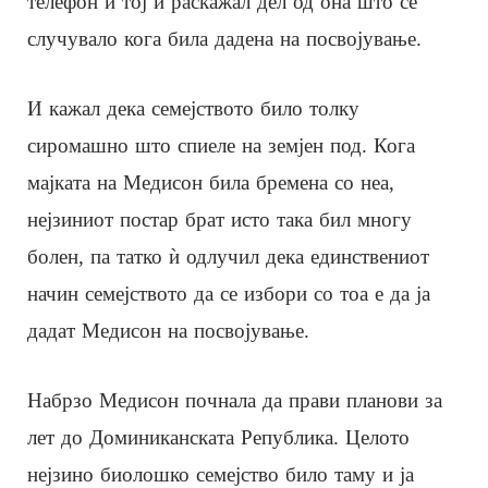
телефон и тој ѝ раскажал дел од она што се
случувало кога била дадена на посвојување.
И кажал дека семејството било толку
сиромашно што спиеле на земјен под. Кога
мајката на Медисон била бремена со неа,
нејзиниот постар брат исто така бил многу
болен, па татко ѝ одлучил дека единствениот
начин семејството да се избори со тоа е да ја
дадат Медисон на посвојување.
Набрзо Медисон почнала да прави планови за
лет до Доминиканската Република. Целото
нејзино биолошко семејство било таму и ја