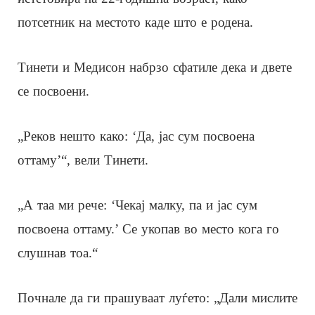
потсетник на местото каде што е родена.
Тинети и Медисон набрзо сфатиле дека и двете
се посвоени.
„Реков нешто како: ‘Да, јас сум посвоена
оттаму’“, вели Тинети.
„А таа ми рече: ‘Чекај малку, па и јас сум
посвоена оттаму.’ Се укопав во место кога го
слушнав тоа.“
Почнале да ги прашуваат луѓето: „Дали мислите