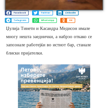
Facebook
Twitter
LinkedIn
Telegram
WhatsApp
OK
Џулија Тинети и Касандра Медисон имале
многу нешта заеднички, а набрзо откако се
запознале работејќи во истиот бар, станале
блиски пријателки.