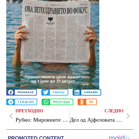
Facebook
Twitter
LinkedIn
Telegram
WhatsApp
OK
ПРЕТХОДНО
СЛЕДНО
Рубио: Мировните преговори за Украина се во застој
Дел од Ајфеловата кула продаден за повеќе од 450 илјади евра