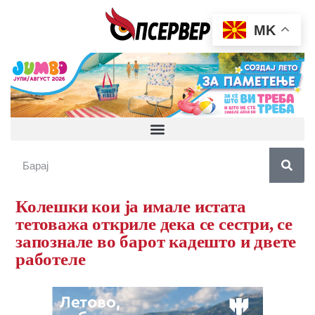
MK
Колешки кои ја имале истата
тетоважа откриле дека се сестри, се
запознале во барот кадешто и двете
работеле