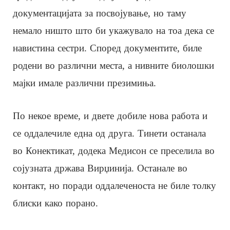
документацијата за посвојување, но таму
немало ништо што би укажувало на тоа дека се
навистина сестри. Според документите, биле
родени во различни места, а нивните биолошки
мајки имале различни презимиња.
По некое време, и двете добиле нова работа и
се оддалечиле една од друга. Тинети останала
во Конектикат, додека Медисон се преселила во
сојузната држава Вирџинија. Останале во
контакт, но поради оддалеченоста не биле толку
блиски како порано.