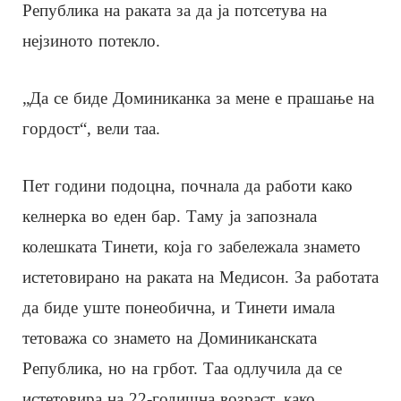
Република на раката за да ја потсетува на
нејзиното потекло.
„Да се биде Доминиканка за мене е прашање на
гордост“, вели таа.
Пет години подоцна, почнала да работи како
келнерка во еден бар. Таму ја запознала
колешката Тинети, која го забележала знамето
истетовирано на раката на Медисон. За работата
да биде уште понеобична, и Тинети имала
тетоважа со знамето на Доминиканската
Република, но на грбот. Таа одлучила да се
истетовира на 22-годишна возраст, како