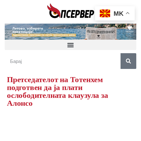
MK
Претседателот на Тотенхем
подготвен да ја плати
ослободителната клаузула за
Алонсо