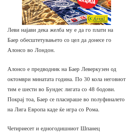
Леви најави дека желба му е да го плати на
Баер обесштетувањето со цел да донесе го
Алонсо во Лондон.
Алонсо е предводник на Баер Леверкузен од
октомври минатата година. По 30 кола неговиот
тим е шести во Бундес лигата со 48 бодови.
Покрај тоа, Баер се пласираше во полуфиналето
на Лига Европа каде ќе игра со Рома.
Четириесет и едногодишниот Шпанец