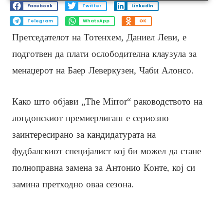
Facebook
Twitter
LinkedIn
Telegram
WhatsApp
OK
Претседателот на Тотенхем, Даниел Леви, е
подготвен да плати ослободителна клаузула за
менаџерот на Баер Леверкузен, Чаби Алонсо.
Како што објави „The Mirror“ раководството на
лондонскиот премиерлигаш е сериозно
заинтересирано за кандидатурата на
фудбалскиот специјалист кој би можел да стане
полноправна замена за Антонио Конте, кој си
замина претходно оваа сезона.