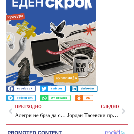
Facebook
Twitter
LinkedIn
Telegram
WhatsApp
OK
ПРЕТХОДНО
СЛЕДНО
Алегри не брза да се радува на влегувањето на Јувентус во зоната на Лигата на шампионите
Јордан Тасевски претседател на МССФ: Децата што тренираат стрелаштво, никогаш не би пукале во човек