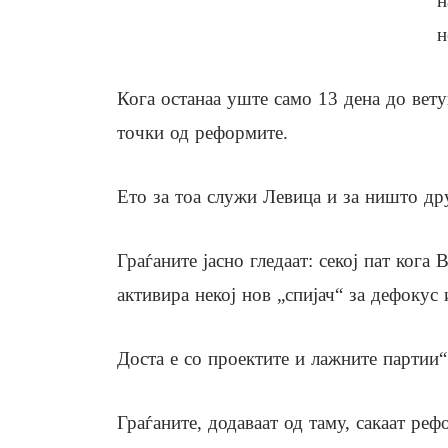
н
н
Кога останаа уште само 13 дена до вет
точки од реформите.
Ето за тоа служи Левица и за ништо др
Граѓаните јасно гледаат: секој пат кога
активира некој нов „спијач“ за дефоку
Доста е со проектите и лажните партии“
Граѓаните, додаваат од таму, сакаат ре