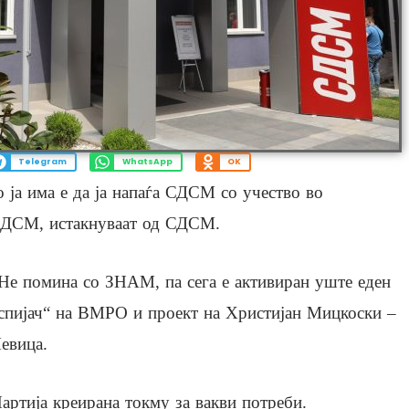
Telegram
WhatsApp
OK
 ја има е да ја напаѓа СДСМ со учество во
 СДСМ, истакнуваат од СДСМ.
Не помина со ЗНАМ, па сега е активиран уште еден
спијач“ на ВМРО и проект на Христијан Мицкоски –
евица.
артија креирана токму за вакви потреби.