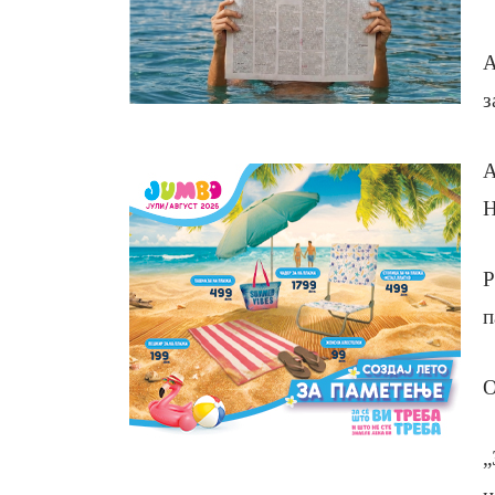
А
з
А
Н
Р
п
О
„