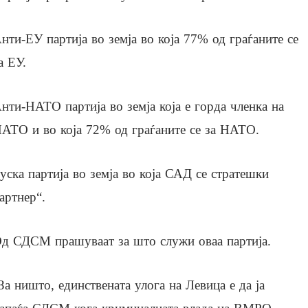
нти-ЕУ партија во земја во која 77% од граѓаните се
а ЕУ.
нти-НАТО партија во земја која е горда членка на
АТО и во која 72% од граѓаните се за НАТО.
уска партија во земја во која САД се стратешки
артнер“.
д СДСМ прашуваат за што служи оваа партија.
За ништо, единствената улога на Левица е да ја