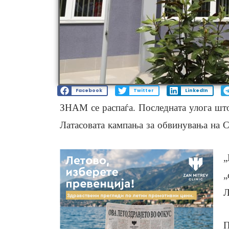
Facebook
Twitter
LinkedIn
ЗНАМ се распаѓа. Последната улога што
Латасовата кампања за обвинувања на
„
„
Л
П