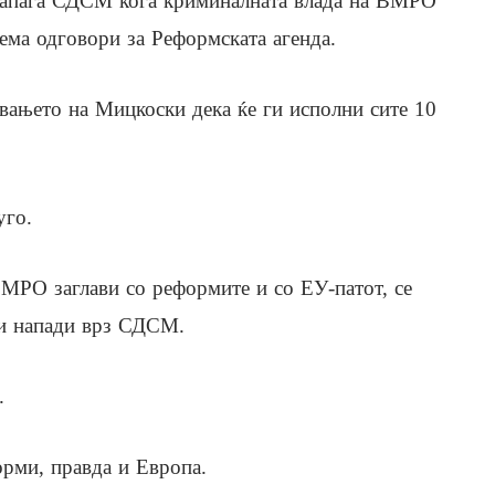
апаѓа СДСМ кога криминалната влада на ВМРО
ема одговори за Реформската агенда.
увањето на Мицкоски дека ќе ги исполни сите 10
уго.
 ВМРО заглави со реформите и со ЕУ-патот, се
с и напади врз СДСМ.
.
форми, правда и Европа.