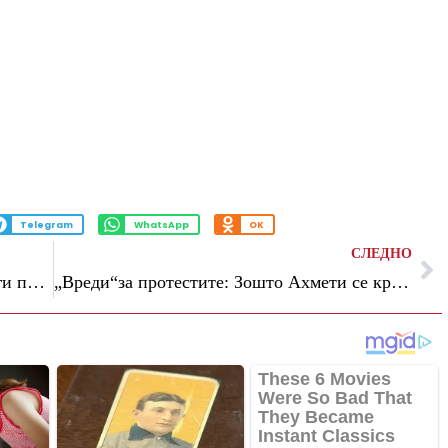
Telegram
WhatsApp
OK
СЛЕДНО
МВР со апел: Граѓаните навремено да ги подигнат готовите лични документи
„Вреди“за протестите: Зошто Ахмети се крие зад студентите, го потпалува огнот позади, додека ги турка другите напред