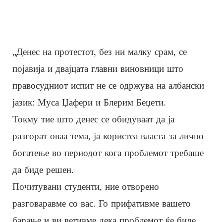
„Денес на протестот, без ни малку срам, се
појавија и двајцата главни виновници што
правосудниот испит не се одржува на албански
јазик: Муса Џафери и Блерим Беџети.
Токму тие што денес се обидуваат да ја
разгорат оваа тема, ја користеа власта за лично
богатење во периодот кога проблемот требаше
да биде решен.
Почитувани студенти, ние отворено
разговаравме со вас. Го прифативме вашето
барање и ви ветивме дека проблемот ќе биде