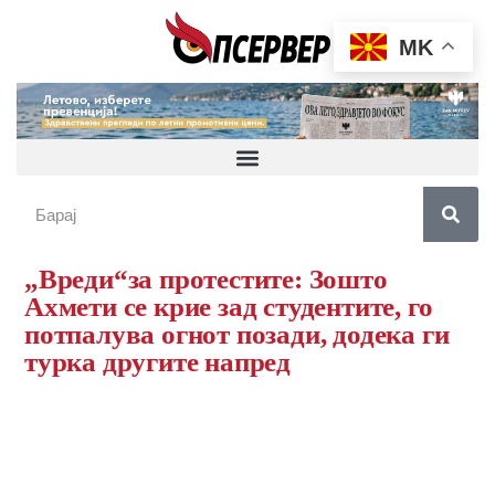
MK
„Вреди“за протестите: Зошто
Ахмети се крие зад студентите, го
потпалува огнот позади, додека ги
турка другите напред