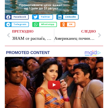
Facebook
Twitter
LinkedIn
Telegram
WhatsApp
OK
ПРЕТХОДНО
СЛЕДНО
ЗНАМ се распаѓа, Левица ја презема нивната улога, велат од СДСМ
Американец почина од хантавирус: „Изворот на инфекцијата сè уште се истражува“