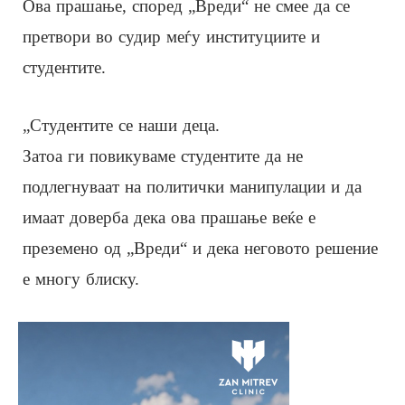
Ова прашање, според „Вреди“ не смее да се
претвори во судир меѓу институциите и
студентите.
„Студентите се наши деца.
Затоа ги повикуваме студентите да не
подлегнуваат на политички манипулации и да
имаат доверба дека ова прашање веќе е
преземено од „Вреди“ и дека неговото решение
е многу блиску.