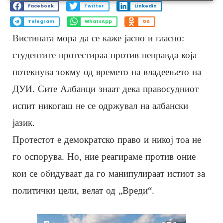
Facebook
Twitter
LinkedIn
Telegram
WhatsApp
OK
Вистината мора да се каже јасно и гласно:
студентите протестираа против неправда која
потекнува токму од времето на владеењето на
ДУИ. Сите Албанци знаат дека правосудниот
испит никогаш не се одржувал на албански
јазик.
Протестот е демократско право и никој тоа не
го оспорува. Но, ние реагираме против оние
кои се обидуваат да го манипулираат истиот за
политички цели, велат од „Вреди“.