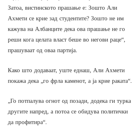
Затоа, вистинското прашање е: Зошто Али
Ахмети се крие зад студентите? Зошто не им
кажува на Албанците дека ова прашање не го
реши кога целата власт беше во негови раце“,
прашуваат од оваа партија.
Како што додаваат, уште еднаш, Али Ахмети
покажа дека „го фрла каменот, а ја крие раката“.
„Го потпалува огнот од позади, додека ги турка
другите напред, а потоа се обидува политички
да профитира“.