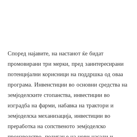
Според најавите, на настанот ќе бидат
промовирани три мерки, пред заинтересирани
потенцијални корисници на поддршка од оваа
програма. Инвенстиции во основни средства на
земјоделските стопанства, инвестиции во
изградба на фарми, набавка на трактори и
земјоделска механизација, инвестиции во
преработка на сопственото земјоделско
производство, подигање на нови насади и