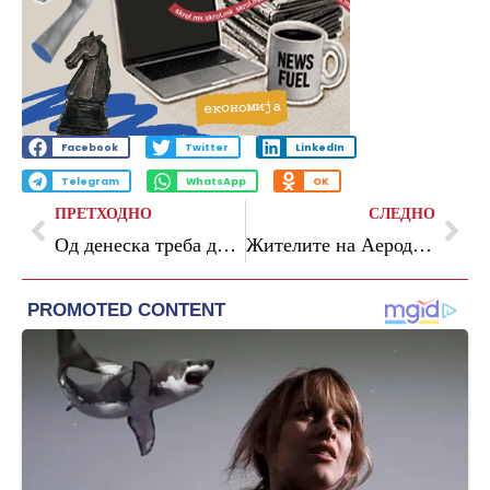
Facebook
Twitter
LinkedIn
Telegram
WhatsApp
OK
ПРЕТХОДНО
СЛЕДНО
Од денеска треба да почне исплатата на „Мој ДДВ“ со лимит до 2.100 денари
Жителите на Аеродром и Карпош без вода