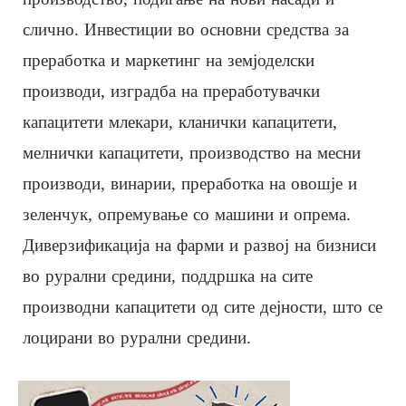
слично. Инвестиции во основни средства за
преработка и маркетинг на земјоделски
производи, изградба на преработувачки
капацитети млекари, кланички капацитети,
мелнички капацитети, производство на месни
производи, винарии, преработка на овошје и
зеленчук, опремување со машини и опрема.
Диверзификација на фарми и развој на бизниси
во рурални средини, поддршка на сите
производни капацитети од сите дејности, што се
лоцирани во рурални средини.