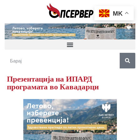
MK
Презентација на ИПАРД
програмата во Кавадарци