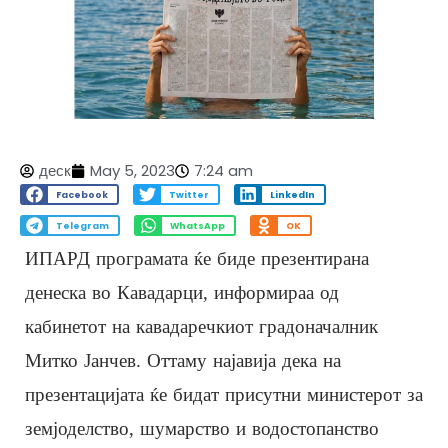
деск
May 5, 2023
7:24 am
Facebook
Twitter
LinkedIn
Telegram
WhatsApp
OK
ИПАРД програмата ќе биде презентирана
денеска во Кавадарци, информираа од
кабинетот на кавадаречкиот градоначалник
Митко Јанчев. Оттаму најавија дека на
презентацијата ќе бидат присутни министерот за
земјоделство, шумарство и водостопанство