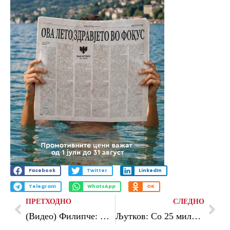
Facebook
Twitter
LinkedIn
Telegram
WhatsApp
OK
ПРЕТХОДНО
СЛЕДНО
(Видео) Филипче: Мицкоски да одговори зошто не ги става Бугарите и другите малцинства во Уставот и да ги почне преговорите со ЕУ
Љутков: Со 25 милиони денари, целосно реконструиран Спомен-домот на Разловечкото востание и поставена нова музејска поставка