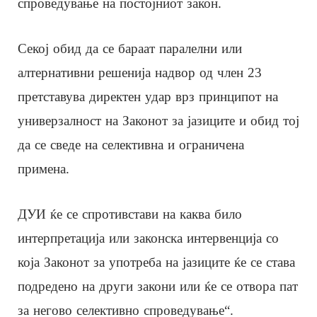
спроведување на постојниот закон.
Секој обид да се бараат паралелни или
алтернативни решенија надвор од член 23
претставува директен удар врз принципот на
универзалност на Законот за јазиците и обид тој
да се сведе на селективна и ограничена
примена.
ДУИ ќе се спротивстави на каква било
интерпретација или законска интервенција со
која Законот за употреба на јазиците ќе се става
подредено на други закони или ќе се отвора пат
за негово селективно спроведување“.