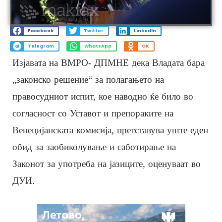
Facebook
Twitter
LinkedIn
Telegram
WhatsApp
OK
Изјавата на ВМРО- ДПМНЕ дека Владата бара
„законско решение“ за полагањето на
правосудниот испит, кое наводно ќе било во
согласност со Уставот и препораките на
Венецијанската комисија, претставува уште еден
обид за заобиколување и саботирање на
Законот за употреба на јазиците, оценуваат во
ДУИ.