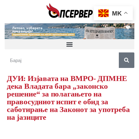
MK
ДУИ: Изјавата на ВМРО- ДПМНЕ
дека Владата бара „законско
решение“ за полагањето на
правосудниот испит е обид за
саботирање на Законот за употреба
на јазиците