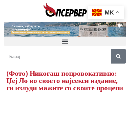
MK
(Фото) Никогаш попровокативно:
Џеј Ло во своето најсекси издание,
ги излуди мажите со своите процепи