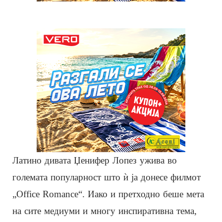
Латино дивата Џенифер Лопез ужива во
големата популарност што ѝ ја донесе филмот
„Office Romance“. Иако и претходно беше мета
на сите медиуми и многу инспиративна тема,