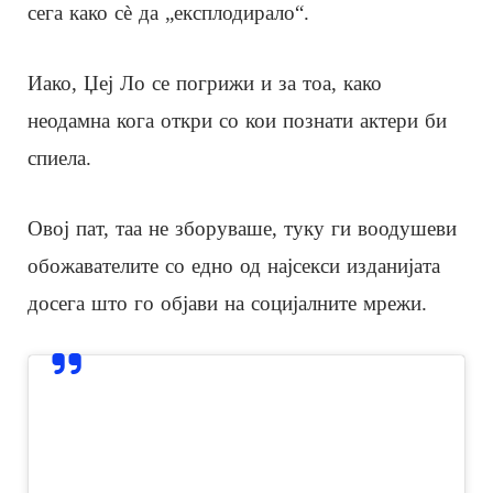
сега како сè да „експлодирало“.
Иако, Џеј Ло се погрижи и за тоа, како
неодамна кога откри со кои познати актери би
спиела.
Овој пат, таа не зборуваше, туку ги воодушеви
обожавателите со едно од најсекси изданијата
досега што го објави на социјалните мрежи.
View this post on Instagram