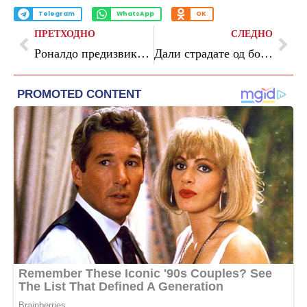
Telegram
WhatsApp
OK
ПРЕТХОДНО
СЛЕДНО
Роналдо предизвика возбуда со жешки фотографии: „Дали сме сигурни дека има 41 година?“
Дали страдате од болни и испукани петици? Со помош на бабините трикови, тие ќе бидат понегувани од кога било досега