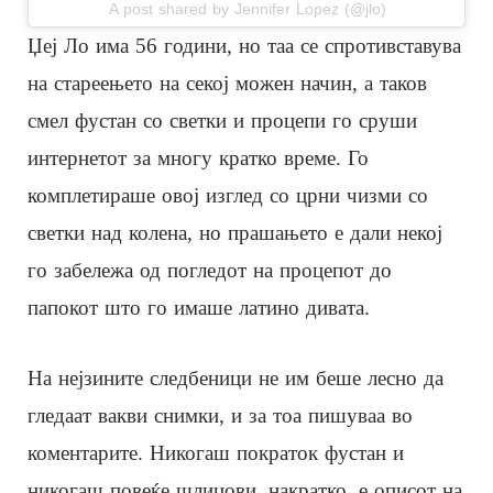
A post shared by Jennifer Lopez (@jlo)
Џеј Ло има 56 години, но таа се спротивставува
на стареењето на секој можен начин, а таков
смел фустан со светки и процепи го сруши
интернетот за многу кратко време. Го
комплетираше овој изглед со црни чизми со
светки над колена, но прашањето е дали некој
го забележа од погледот на процепот до
папокот што го имаше латино дивата.
На нејзините следбеници не им беше лесно да
гледаат вакви снимки, и за тоа пишуваа во
коментарите. Никогаш пократок фустан и
никогаш повеќе шлицови, накратко, е описот на