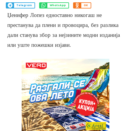
Telegram
WhatsApp
OK
Џенифер Лопез едноставно никогаш не
престанува да плени и провоцира, без разлика
дали станува збор за нејзините модни изданија
или уште пожешки изјави.