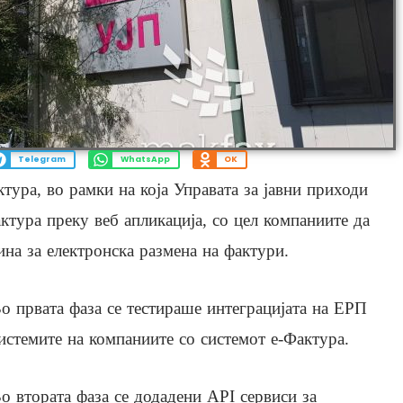
Telegram
WhatsApp
OK
ктура, во рамки на која Управата за јавни приходи
ктура преку веб апликација, со цел компаниите да
ина за електронска размена на фактури.
о првата фаза се тестираше интеграцијата на ЕРП
истемите на компаниите со системот е-Фактура.
о втората фаза се додадени API сервиси за