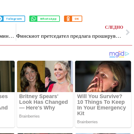
Telegram
WhatsApp
OK
СЛЕДНО
Гувернерот Славески на Регионален семинар во Приштина: Финансиската стабилност е приоритет во дигиталната трансформација
Финскиот претседател предлага проширување на ЕУ на 40 земји