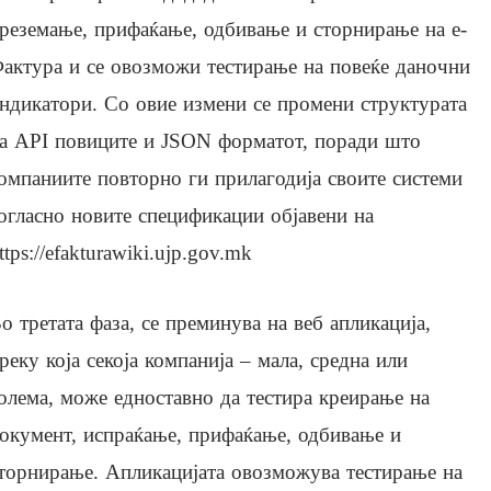
реземање, прифаќање, одбивање и сторнирање на е-
актура и се овозможи тестирање на повеќе даночни
ндикатори. Со овие измени се промени структурата
а API повиците и JSON форматот, поради што
омпаниите повторно ги прилагодија своите системи
огласно новите спецификации објавени на
ttps://efakturawiki.ujp.gov.mk
о третата фаза, се преминува на веб апликација,
реку која секоја компанија – мала, средна или
олема, може едноставно да тестира креирање на
окумент, испраќање, прифаќање, одбивање и
торнирање. Апликацијата овозможува тестирање на