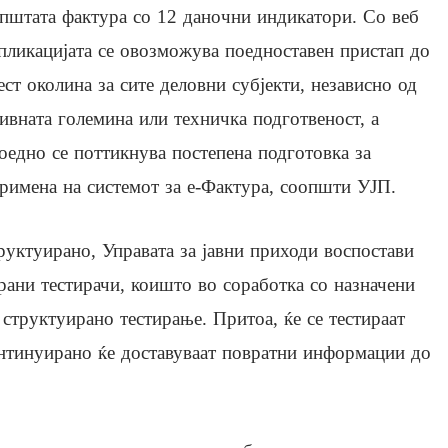
пштата фактура со 12 даночни индикатори. Со веб
пликацијата се овозможува поедноставен пристап до
ест околина за сите деловни субјекти, независно од
ивната големина или техничка подготвеност, а
оедно се поттикнува постепена подготовка за
римена на системот за е-Фактура, соопшти УЈП.
руктуирано, Управата за јавни приходи воспостави
рани тестирачи, коишто во соработка со назначени
структуирано тестирање. Притоа, ќе се тестираат
онтинуирано ќе доставуваат повратни информации до