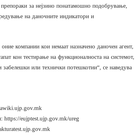
и препораки за нејзино понатамошно подобрување,
предување на даночните индикатори и
 оние компании кои немаат назначено даночен агент,
тапат кон тестирање на функционалноста на системот,
ни забелешки или технички потешкотии“, се наведува
rawiki.ujp.gov.mk
https://eujptest.ujp.gov.mk/ureg
akturatest.ujp.gov.mk