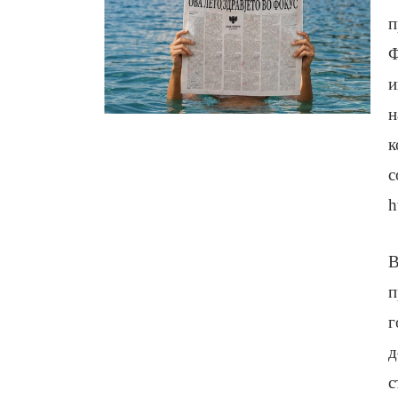
п
Ф
и
н
к
с
h
В
п
г
д
с