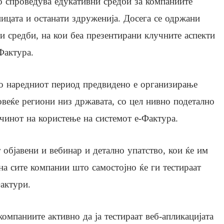
о спроведува едукативни средби за компаниите
ицата и останати здруженија. Досега се одржани
 средби, на кои беа презентирани клучните аспекти
Фактура.
во наредниот период предвидено е организирање
веќе региони низ државата, со цел нивно подетално
чинот на користење на системот е-Фактура.
 објавени и вебинар и детално упатство, кои ќе им
а сите компании што самостојно ќе ги тестираат
Фактури.
компаниите активно да ја тестираат веб-апликацијата