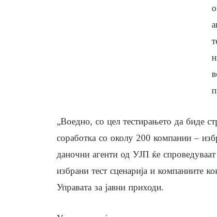
о
а
т
н
в
п
„Воедно, со цел тестирањето да биде ст
соработка со околу 200 компании – изб
даночни агенти од УЈП ќе спроведуваат 
избрани тест сценарија и компаниите к
Управата за јавни приходи.