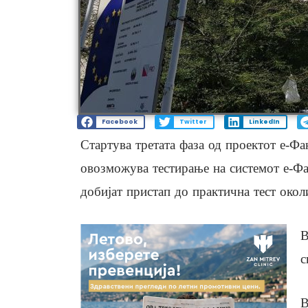
Facebook
Twitter
LinkedIn
Стартува третата фаза од проектот е-Фа
овозможува тестирање на системот е-Фа
добијат пристап до практична тест окол
В
с
В