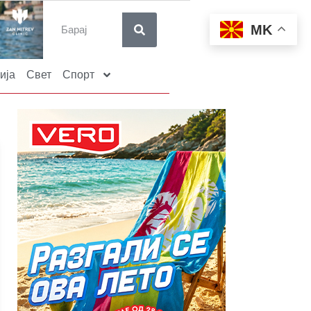
MK
ија
Свет
Спорт