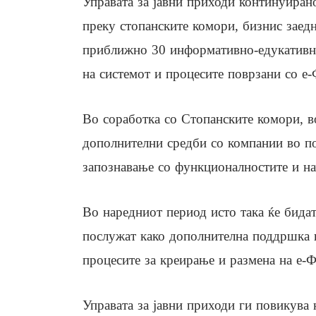
Управата за јавни приходи континуиран
преку стопанските комори, бизнис заедн
приближно 30 информативно-едукативни
на системот и процесите поврзани со е-
Во соработка со Стопанските комори, 
дополнителни средби со компании во по
запознавање со функционалностите и на
Во наредниот период исто така ќе бидат
послужат како дополнителна поддршка н
процесите за креирање и размена на е-
Управата за јавни приходи ги повикува 