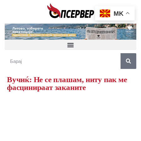
MK
Вучиќ: Не се плашам, ниту пак ме
фасцинираат заканите