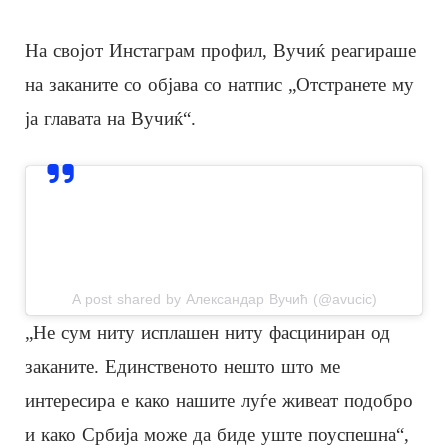
На својот Инстаграм профил, Вучиќ реагираше
на заканите со објава со натпис „Отстранете му
ја главата на Вучиќ“.
View this post on Instagram
A post shared by Александар Вучић (@avucic)
„Не сум ниту исплашен ниту фасциниран од
заканите. Единственото нешто што ме
интересира е како нашите луѓе живеат подобро
и како Србија може да биде уште поуспешна“,