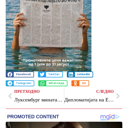
Facebook
Twitter
LinkedIn
Telegram
WhatsApp
OK
ПРЕТХОДНО
СЛЕДНО
Луксембург минатата година забележа најбрз раст на бројот на милионери во Европа
Дипломатијата на ЕУ пропадна затоа што дипломатите размислуваат како блогери, вели поранешната министерка за надворешни работи на Австрија