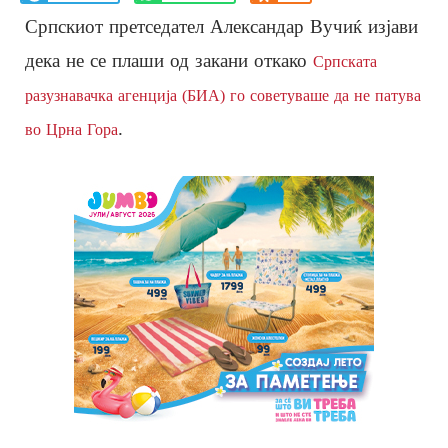
Српскиот претседател Александар Вучиќ изјави
дека не се плаши од закани откако
Српската
разузнавачка агенција (БИА) го советуваше да не патува
.
во Црна Гора