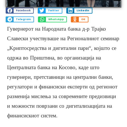
Facebook
Twitter
LinkedIn
Telegram
WhatsApp
OK
Гувернерот на Народната банка д-р Трајко
Славески учествуваше на Регионалниот семинар
„Kриптосредства и дигитални пари“, којшто се
одржа во Приштина, во организација на
Централната банка на Косово, каде што
гувернери, претставници на централни банки,
регулатори и финансиски експерти од регионот
разменија мислења за современите предизвици
и можности поврзани со дигитализацијата на
финансискиот систем.