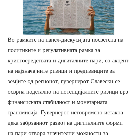
Во рамките на панел-дискусијата посветена на
политиките и регулативната рамка за
криптосредствата и дигиталните пари, со акцент
на најзначајните ризици и предизвиците за
земјите од регионот, гувернерот Славески се
осврна подетално на потенцијалните ризици врз
финансиската стабилност и монетарната
трансмисија. Гувернерот истовремено истакна
дека забрзаниот развој на дигиталните форми
на пари отвора значителни можности за