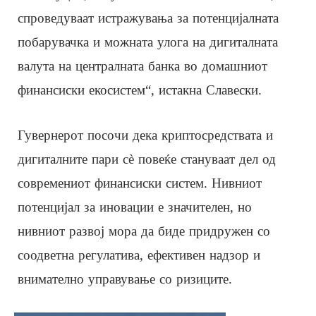
спроведуваат истражувања за потенцијалната
побарувачка и можната улога на дигиталната
валута на централната банка во домашниот
финансиски екосистем“, истакна Славески.
Гувернерот посочи дека криптосредствата и
дигиталните пари сè повеќе стануваат дел од
современиот финансиски систем. Нивниот
потенцијал за иновации е значителен, но
нивниот развој мора да биде придружен со
соодветна регулатива, ефективен надзор и
внимателно управување со ризиците.