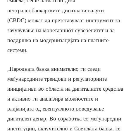
смисла, беше нагласено дека
централнобанкарските дигитални валути
(CBDC) можат да претставуваат инструмент за
зачувување на монетарниот суверенитет и за
поддршка на модернизацијата на платните
системи.
„Народната банка внимателно ги следи
меѓународните трендови и регулаторните
иницијативи во областа на дигиталните средства
и активно ги анализира можностите и
влијанијата од евентуалното воведување
дигитален денар. Во соработка со меѓународни
институции, вклучително и Светската банка, се