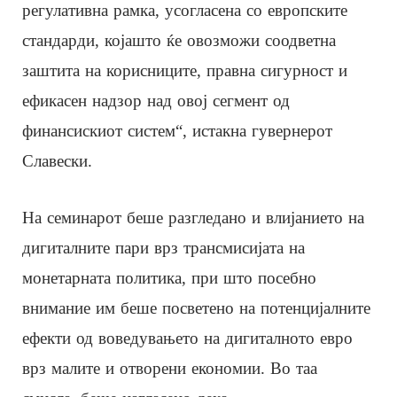
регулативна рамка, усогласена со европските
стандарди, којашто ќе овозможи соодветна
заштита на корисниците, правна сигурност и
ефикасен надзор над овој сегмент од
финансискиот систем“, истакна гувернерот
Славески.
На семинарот беше разгледано и влијанието на
дигиталните пари врз трансмисијата на
монетарната политика, при што посебно
внимание им беше посветено на потенцијалните
ефекти од воведувањето на дигиталното евро
врз малите и отворени економии. Во таа