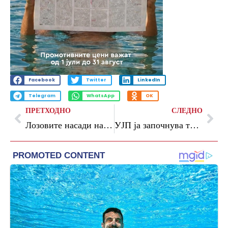
Facebook
Twitter
LinkedIn
Telegram
WhatsApp
OK
ПРЕТХОДНО
СЛЕДНО
Лозовите насади на тероар вината на „Тиквеш“ меѓу најдобрите во Европа
УЈП ја започнува третата фаза од проектот е-Фактура