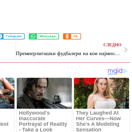
Telegram
WhatsApp
OK
СЛЕДНО
Премиерлигашки фудбалери на кои најмногу им паднала цената – Кулушевски ја предводи листата