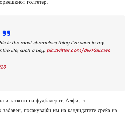
орвешкиот голгетер.
his is the most shameless thing I’ve seen in my
pic.twitter.com/dEFF2BLcws
ntire life, such a beg.
026
а и таткото на фудбалерот, Алфи, го
 забавен, посакувајќи им на кандидатите среќа на