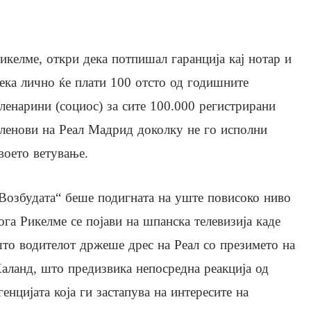
икелме, откри дека потпишал гаранција кај нотар и
ека лично ќе плати 100 отсто од годишните
ленарини (социос) за сите 100.000 регистрирани
ленови на Реал Мадрид доколку не го исполни
воето ветување.
Возбудата“ беше подигната на уште повисоко ниво
ога Рикелме се појави на шпанска телевизија каде
то водителот држеше дрес на Реал со презимето на
аланд, што предизвика непосредна реакција од
генцијата која ги застапува на интересите на