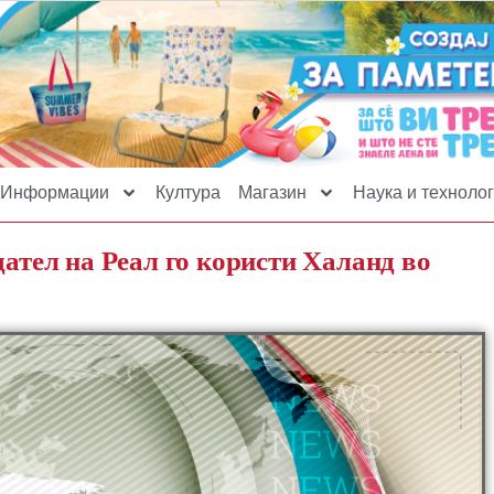
Информации
Култура
Магазин
Наука и технолог
дател на Реал го користи Халанд во