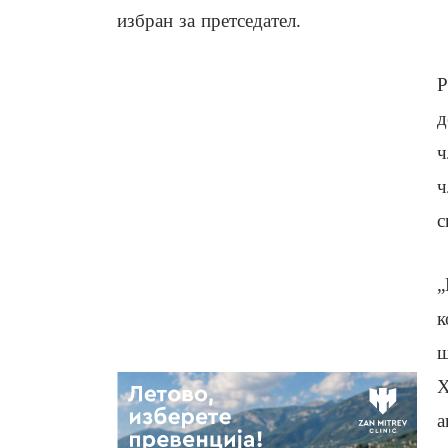
избран за претседател.
Р
д
ч
ч
с
„
к
ш
Х
а