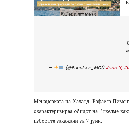
н
T
e
June 3, 2
—
(@Priceless_MCI)
Менаџерката на Халанд, Рафаела Пимент
окарактеризираа обидот на Рикелме како
изборите закажани за 7 јуни.