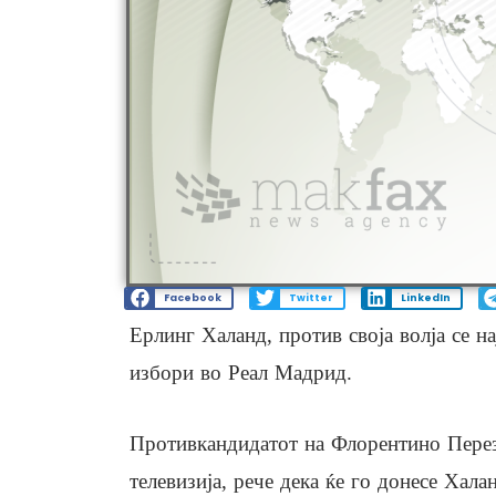
Facebook
Twitter
LinkedIn
Ерлинг Халанд, против своја волја се на
избори во Реал Мадрид.
Противкандидатот на Флорентино Перез,
телевизија, рече дека ќе го донесе Хал