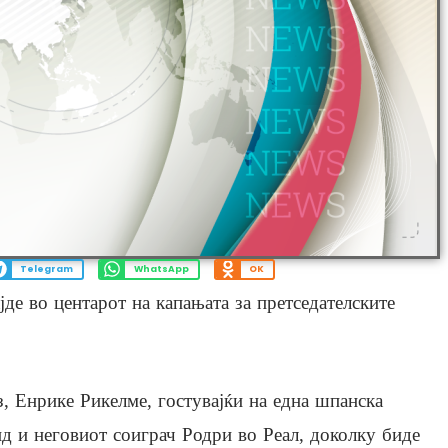
Telegram
WhatsApp
OK
јде во центарот на капањата за претседателските
 Енрике Рикелме, гостувајќи на една шпанска
анд и неговиот соиграч Родри во Реал, доколку биде