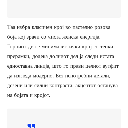
Таа избра класичен крој во пастелно розова
боја кој зрачи со чиста женска енергија.
Горниот дел е минималистички крој со тенки
прерамки, додека долниот дел ја следи истата
едноставна линија, што го прави целиот аутфит
да изгледа модерно. Без непотребни детали,
дезени или силни контрасти, акцентот останува
на бојата и кројот.