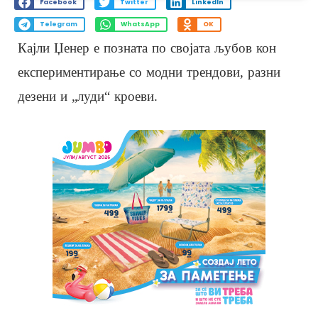
Facebook
Twitter
LinkedIn
Telegram
WhatsApp
OK
Кајли Џенер е позната по својата љубов кон
експериментирање со модни трендови, разни
дезени и „луди“ кроеви.