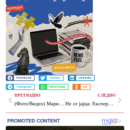
Facebook
Twitter
LinkedIn
Telegram
WhatsApp
OK
ПРЕТХОДНО
СЛЕДНО
(Фото/Видео) Марија Шарапова се врати на Ролан Гарос – и беше тешко да се тргне погледот од неа
Не се јајца: Експертите откриваат која е најлошата храна за појадок за вашиот холестерол