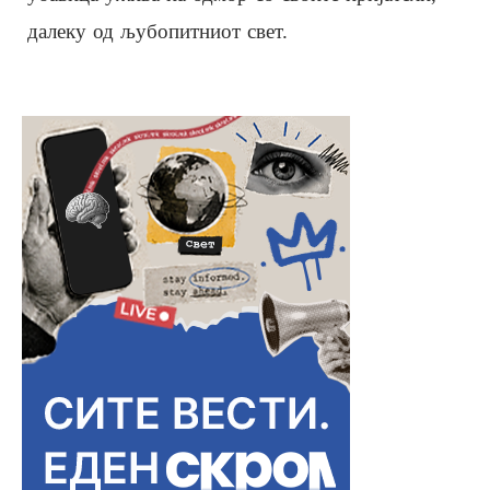
далеку од љубопитниот свет.