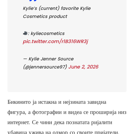
Kylie’s (current) favorite Kylie
Cosmetics product
: kyliecosmetics
pic.twitter.com/r1B316WR3j
— Kylie Jenner Source
June 2, 2026
(@jennersource97)
Бикинито ја истакна и нејзината завидна
фигура, а фотографии и видеа се проширија низ
интернет. Се чини дека познатата ријалити
убавица ужива на одмор со своите пријатели,