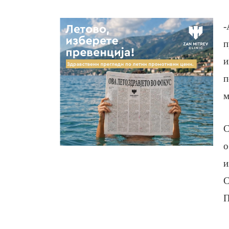
-
п
и
п
м
С
о
и
С
П