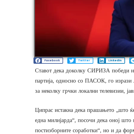
Facebook
Twitter
LinkedIn
Ставот дека доколку СИРИЗА победи на
партија, односно со ПАСОК, го изрази
за неколку грчки локални телевизии, ј
Ципрас истакна дека прашањето „што ќе
една милијарда“, посочи дека оној што 
постизборните соработки“, но и да фор