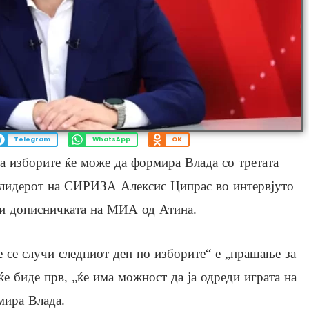
Telegram
WhatsApp
OK
 изборите ќе може да формира Влада со третата
 лидерот на СИРИЗА Алексис Ципрас во интервјуто
ави дописничката на МИА од Атина.
 се случи следниот ден по изборите“ е „прашање за
ќе биде прв, „ќе има можност да ја одреди играта на
мира Влада.