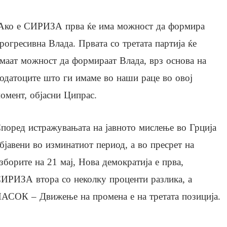
Ако е СИРИЗА прва ќе има можност да формира
рогресивна Влада. Првата со третата партија ќе
маат можност да формираат Влада, врз основа на
одатоците што ги имаме во наши раце во овој
омент, објасни Ципрас.
поред истражувањата на јавното мислење во Грција
бјавени во изминатиот период, а во пресрет на
зборите на 21 мај, Нова демократија е прва,
ИРИЗА втора со неколку проценти разлика, а
АСОК – Движење на промена е на третата позиција.