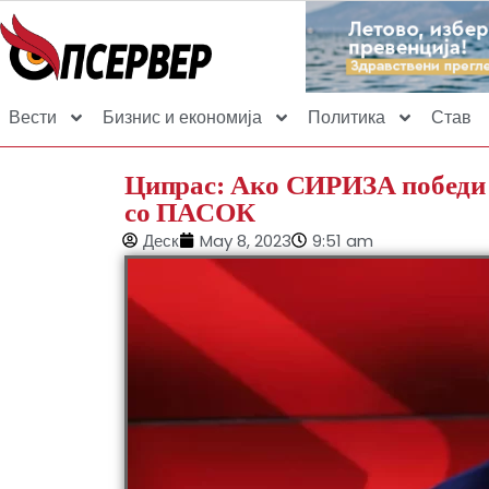
Вести
Бизнис и економија
Политика
Став
Ципрас: Ако СИРИЗА победи 
со ПАСОК
Деск
May 8, 2023
9:51 am