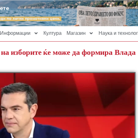
Информации
Култура
Магазин
Наука и технолог
на изборите ќе може да формира Влада