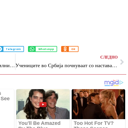
Telegram
WhatsApp
OK
СЛЕДНО
Временски непогоди во Словенија: Обилните дождови предизвикаа поплави, во некои области падна и град
Учениците во Србија почнуваат со настава, „Рибникар“ уште без настава