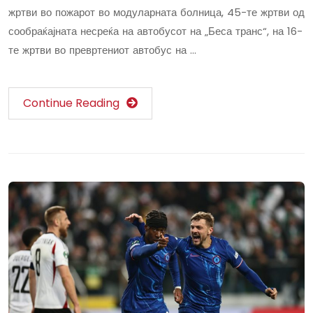
жртви во пожарот во модуларната болница, 45-те жртви од
сообраќајната несреќа на автобусот на „Беса транс“, на 16-
те жртви во превртениот автобус на …
Continue Reading