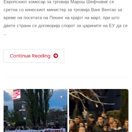
Европскиот комесар за трговија Марош Шефчовиќ се
сретна со кинескиот министер за трговија Ванг Вентао за
време на посетата на Пекинг на крајот на март, при што
двете страни се договорија спорот за царините на ЕУ да се
…
Continue Reading