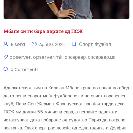
Мбапе си ги бара парите од ПСЖ
Bisera
Спорт
Фудбал
April 10, 2025
,
opserver
opserver.mk
опсервер
опсервер.мк
,
,
,
0 Comments
Адвокатскиот тим на Килијан Мбапе тргна во напад во обид
да го реши спорот меѓу фудбалерот и неговиот поранешен
клуб, Пари Сен Жермен. Францускиот напаѓач тврди дека
ПСЖ му должи 55 милиони евра, а неговите адвокати
истакнуваат дека побарале од судот во Париз да покрене
постапка. Овој спор трае повеќе од една година, а Делфин