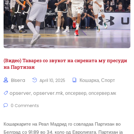
(Видео) Таварез со звукот на сирената му пресуди
на Партизан
Bisera
Кошарка
Спорт
April 10, 2025
,
opserver
opserver.mk
опсервер
опсервер.мк
,
,
,
0 Comments
Кошаркарите на Реал Мадрид го совладаа Партизан во
Белград со 91:89 во 34. коло од Евролигата. Партизан ја