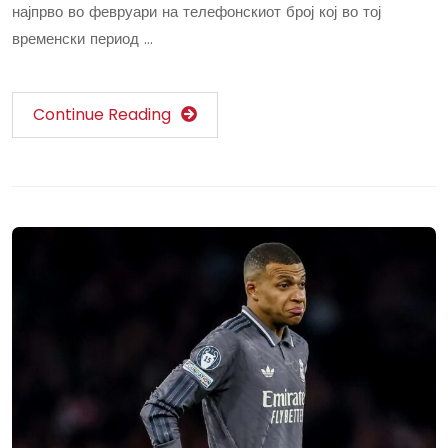
најпрво во февруари на телефонскиот број кој во тој
временски период …
Continue Reading