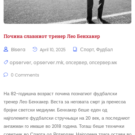
Почина славниот тренер Лео Бенхакер
Bisera
Спорт
Фудбал
April 10, 2025
,
opserver
opserver.mk
опсервер
опсервер.мк
,
,
,
0 Comments
На 82-годишна возраст почина познатиот фудбалски
тренер Лео Бенхакер. Веста за неговата смрт ја пренесоа
бројни светски медиуми. Бенхакер беше еден од
најголемите фудбалски стручњаци на 20 век, а последниот
ангажман го имаше во 2018 година. Тогаш беше технички
советник во Спарта од Ротердам. Најголема трага остави во