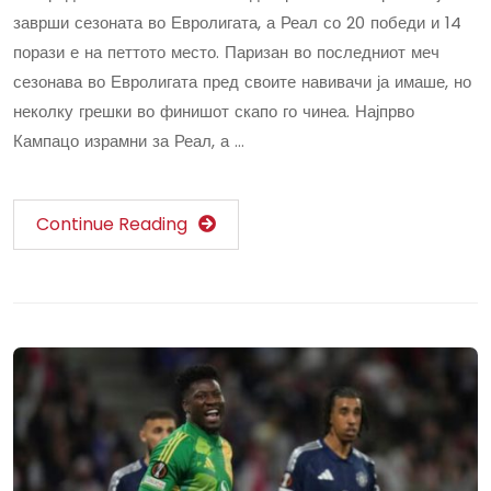
заврши сезоната во Евролигата, а Реал со 20 победи и 14
порази е на петтото место. Паризан во последниот меч
сезонава во Евролигата пред своите навивачи ја имаше, но
неколку грешки во финишот скапо го чинеа. Најпрво
Кампацо израмни за Реал, а …
Continue Reading