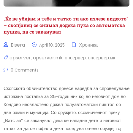
„Ќе ве убијам и тебе и татко ти ако излезе видеото“
– скопјанец се снимал додека пука со автоматска
пушка, па се заканувал
Bisera
Хроника
April 10, 2025
opserver
opserver.mk
опсервер
опсервер.мк
,
,
,
0 Comments
Скопското обвинителство донесе наредба за спроведување
истражна постапка за 35-годишник кој во неговиот дом во
Кондово неовластено држел полуавтоматски пиштол со
две рамки и муниција. Со оружјето, осомничениот преку
„Ватс ап“ се заканувал дека ќе нападне дете и неговиот
татко. За да се пофали дека поседува огнено оружје, тој