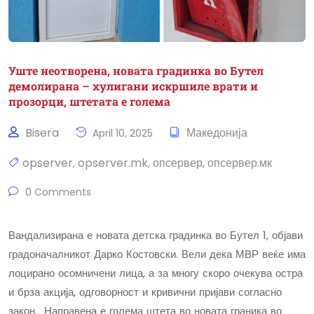
Уште неотворена, новата градинка во Бутел
демолирана – хулигани искршиле врати и
прозорци, штетата е голема
Bisera
Македонија
April 10, 2025
opserver
opserver.mk
опсервер
опсервер.мк
,
,
,
0 Comments
Вандализирана е новата детска градинка во Бутел 1, објави
градоначалникот Дарко Костовски. Вели дека МВР веќе има
лоцирано осомничени лица, а за многу скоро очекува остра
и брза акција, одговорност и кривични пријави согласно
закон. „Направена е голема штета во новата граника во