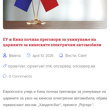
ЕУ и Кина почнаа преговори за укинување на
царините за кинеските електрични автомобили
Bisera
Вести
Свет
April 10, 2025
,
opserver
opserver.mk
опсервер
опсервер.мк
,
,
,
0 Comments
Европската унија и Кина почнаа преговори за укинување на
царините за увоз на кинески електрични автомобили, објави
германскиот весник „Ханделсбат“, пренесе „Ројтерс“.