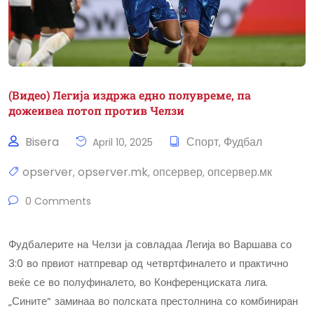
(Видео) Легија издржа едно полувреме, па
дожеивеа потоп против Челзи
Bisera
Спорт
Фудбал
April 10, 2025
,
opserver
opserver.mk
опсервер
опсервер.мк
,
,
,
0 Comments
Фудбалерите на Челзи ја совладаа Легија во Варшава со
3:0 во првиот натпревар од четвртфиналето и практично
веќе се во полуфиналето, во Конференциската лига.
„Сините“ заминаа во полската престолнина со комбиниран