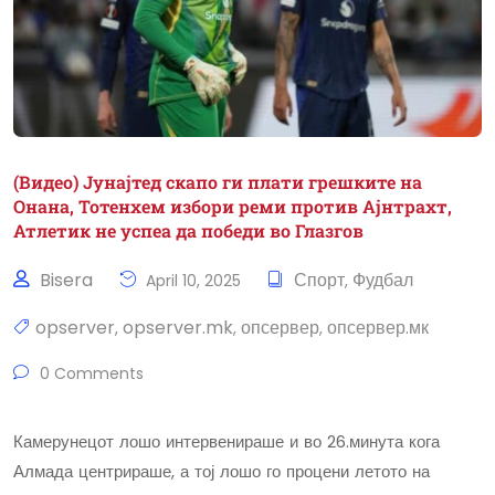
(Видео) Јунајтед скапо ги плати грешките на
Онана, Тотенхем избори реми против Ајнтрахт,
Атлетик не успеа да победи во Глазгов
Bisera
Спорт
Фудбал
April 10, 2025
,
opserver
opserver.mk
опсервер
опсервер.мк
,
,
,
0 Comments
Камерунецот лошо интервенираше и во 26.минута кога
Алмада центрираше, а тој лошо го процени летото на