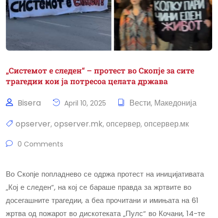
„Системот е следен“ – протест во Скопје за сите
трагедии кои ја потресоа целата држава
Bisera
Вести
Македонија
April 10, 2025
,
opserver
opserver.mk
опсервер
опсервер.мк
,
,
,
0 Comments
Во Скопје попладнево се одржа протест на иницијативата
„Кој е следен“, на кој се бараше правда за жртвите во
досегашните трагедии, а беа прочитани и имињата на 61
жртва од пожарот во дискотеката „Пулс“ во Кочани, 14-те