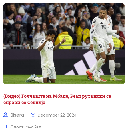
(Видео) Голчиште на Мбапе, Реал рутински се
справи со Севилја
Bisera
December 22, 2024
Спорт
Фудбал
,