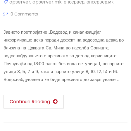
opserver
opserver.mk
опсервер
опсервер.мк
,
,
,
0 Comments
Јавното претпријатие „Водовод и канализација“
информираше дека поради дефект на водоводна цевка во
близина на Црквата Св. Мина во населба Сопиште,
водоснабдувањето е прекинато за дел од корисниците.
Почнувајќи од 18:00 часот без вода се: улица 1, непарните
улици 3, 5, 7 и 9, како и парните улици 8, 10, 12, 14 и 16.
Водоснабдувањето ќе биде прекинато до завршување …
Continue Reading