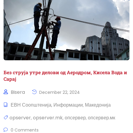
Без струја утре делови од Аеродром, Кисела Вода и
Сарај
Bisera
December 22, 2024
ЕВН Соопштенија
Информации
Македонија
,
,
opserver
opserver.mk
опсервер
опсервер.мк
,
,
,
0 Comments