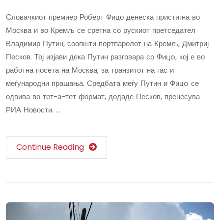
Словачкиот премиер Роберт Фицо денеска пристигна во
Москва и во Кремљ се сретна со рускиот претседател
Владимир Путин, соопшти портпаролот на Кремљ, Дмитриј
Песков. Тој изјави дека Путин разговара со Фицo, кој е во
работна посета на Москва, за транзитот на гас и
меѓународни прашања. Средбата меѓу Путин и Фицo се
одвива во тет-а-тет формат, додаде Песков, пренесува
РИА Новости. …
Continue Reading