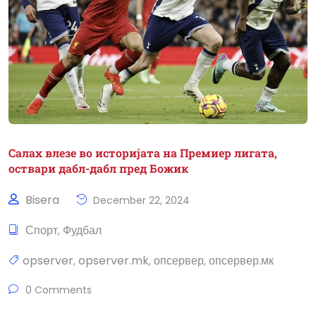
Салах влезе во историјата на Премиер лигата,
оствари дабл-дабл пред Божик
Bisera
December 22, 2024
Спорт
Фудбал
,
opserver
opserver.mk
опсервер
опсервер.мк
,
,
,
0 Comments