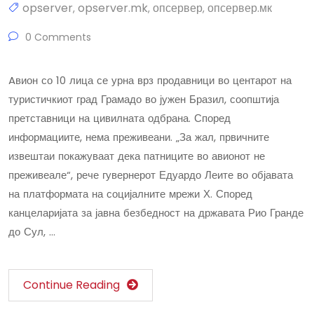
opserver
opserver.mk
опсервер
опсервер.мк
,
,
,
0 Comments
Aвион со 10 лица се урна врз продавници во центарот на
туристичкиот град Грамадо во јужен Бразил, соопштија
претставници на цивилната одбрана. Според
информациите, нема преживеани. „За жал, првичните
извештаи покажуваат дека патниците во авионот не
преживеале“, рече гувернерот Едуардо Леите во објавата
на платформата на социјалните мрежи Х. Според
канцеларијата за јавна безбедност на државата Рио Гранде
до Сул, …
Continue Reading