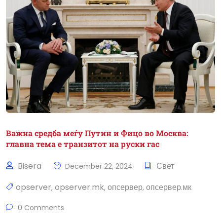
Важна средба меѓу Путин и Фицо во Москва:
главна тема е транзитот на руски гас
Bisera
Свет
December 22, 2024
opserver
opserver.mk
опсервер
опсервер.мк
,
,
,
0 Comments