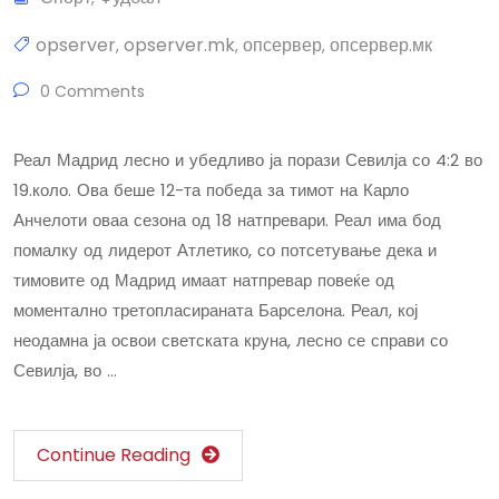
opserver
opserver.mk
опсервер
опсервер.мк
,
,
,
0 Comments
Реал Мадрид лесно и убедливо ја порази Севилја со 4:2 во
19.коло. Ова беше 12-та победа за тимот на Карло
Анчелоти оваа сезона од 18 натпревари. Реал има бод
помалку од лидерот Атлетико, со потсетување дека и
тимовите од Мадрид имаат натпревар повеќе од
моментално третопласираната Барселона. Реал, кој
неодамна ја освои светската круна, лесно се справи со
Севилја, во …
Continue Reading