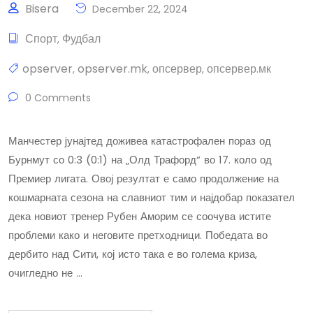
Bisera
December 22, 2024
Спорт
Фудбал
,
opserver
opserver.mk
опсервер
опсервер.мк
,
,
,
0 Comments
Манчестер jунајтед доживеа катастрофален пораз од
Бурнмут со 0:3 (0:1) на „Олд Трафорд“ во 17. коло од
Премиер лигата. Овој резултат е само продолжение на
кошмарната сезона на славниот тим и најдобар показател
дека новиот тренер Рубен Аморим се соочува истите
проблеми како и неговите претходници. Победата во
дербито над Сити, кој исто така е во голема криза,
очигледно не …