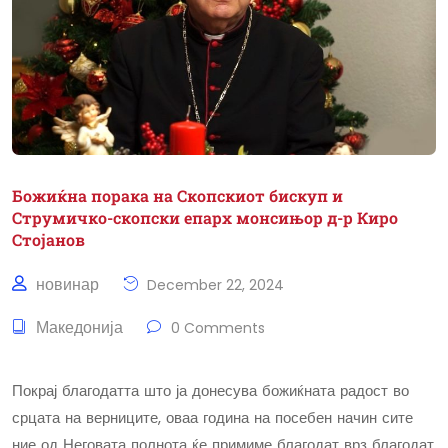
Божиќна порака на Скопскиот бискуп и
Струмичко-скопски епарх монсињор д-р Киро
Стојанов
новинар
December 22, 2024
Македонија
0 Comments
Покрај благодатта што ја донесува божиќната радост во
срцата на верниците, оваа година на посебен начин сите
ние од Неговата полнота ќе примиме благодат врз благодат