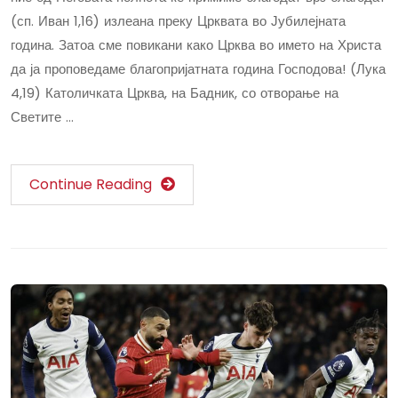
(сп. Иван 1,16) излеана преку Црквата во Јубилејната
година. Затоа сме повикани како Црква во името на Христа
да ја проповедаме благопријатната година Господова! (Лука
4,19) Католичката Црква, на Бадник, со отворање на
Светите …
Continue Reading