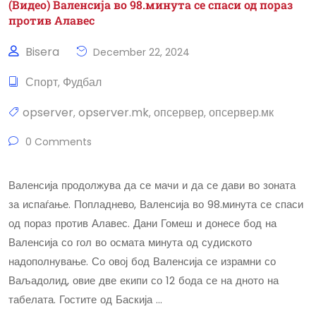
(Видео) Валенсија во 98.минута се спаси од пораз
против Алавес
Bisera
December 22, 2024
Спорт
Фудбал
,
opserver
opserver.mk
опсервер
опсервер.мк
,
,
,
0 Comments
Валенсија продолжува да се мачи и да се дави во зоната
за испаѓање. Попладнево, Валенсија во 98.минута се спаси
од пораз против Алавес. Дани Гомеш и донесе бод на
Валенсија со гол во осмата минута од судиското
надополнување. Со овој бод Валенсија се израмни со
Ваљадолид, овие две екипи со 12 бода се на дното на
табелата. Гостите од Баскија …