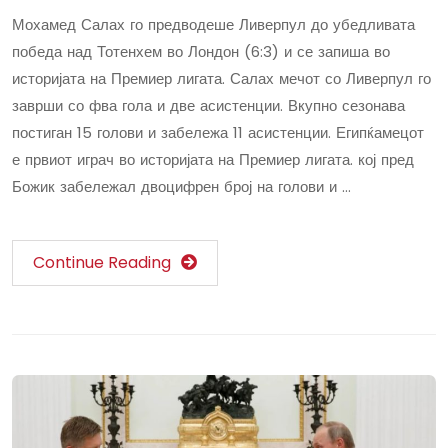
Мохамед Салах го предводеше Ливерпул до убедливата
победа над Тотенхем во Лондон (6:3) и се запиша во
историјата на Премиер лигата. Салах мечот со Ливерпул го
заврши со фва гола и две асистенции. Вкупно сезонава
постиган 15 голови и забележа 11 асистенции. Египќамецот
е првиот играч во историјата на Премиер лигата. кој пред
Божик забележал двоцифрен број на голови и …
Continue Reading