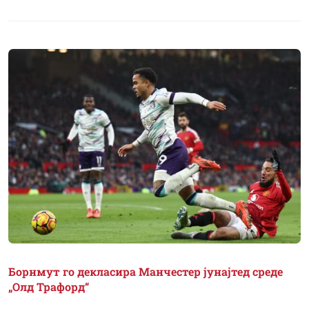
Борнмут го декласира Манчестер јунајтед среде
„Олд Трафорд“