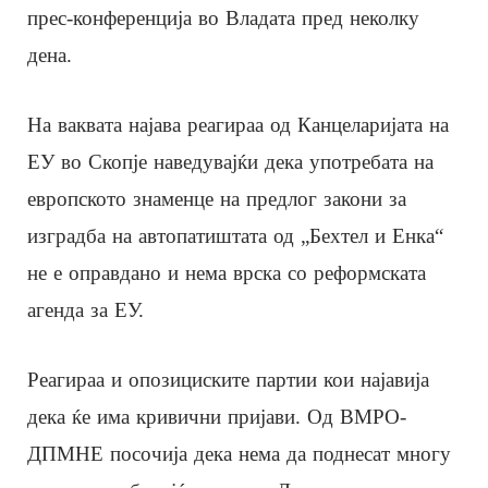
прес-конференција во Владата пред неколку
дена.
На ваквата најава реагираа од Канцеларијата на
ЕУ во Скопје наведувајќи дека употребата на
европското знаменце на предлог закони за
изградба на автопатиштата од „Бехтел и Енка“
не е оправдано и нема врска со реформската
агенда за ЕУ.
Реагираа и опозициските партии кои најавија
дека ќе има кривични пријави. Од ВМРО-
ДПМНЕ посочија дека нема да поднесат многу