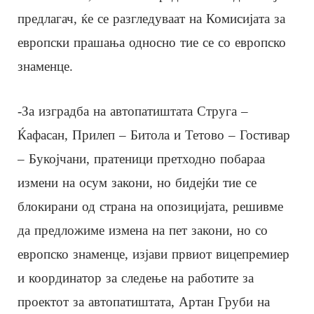
предлагач, ќе се разгледуваат на Комисијата за
европски прашања односно тие се со европско
знаменце.
-За изградба на автопатиштата Струга –
Ќафасан, Прилеп – Битола и Тетово – Гостивар
– Букојчани, пратеници претходно побараа
измени на осум закони, но бидејќи тие се
блокирани од страна на опозицијата, решивме
да предложиме измена на пет закони, но со
европско знаменце, изјави првиот вицепремиер
и координатор за следење на работите за
проектот за автопатиштата, Артан Груби на