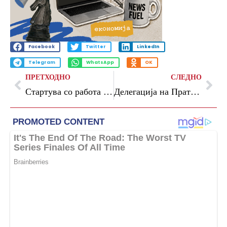
Facebook
Twitter
LinkedIn
Telegram
WhatsApp
OK
ПРЕТХОДНО
СЛЕДНО
Стартува со работа Македонската берза на електрична енергија
Делегација на Пратеничката група на Парламентот на Австрија во посета на Собранието