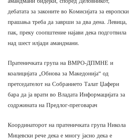
амандмани бидејќи, според Деловникот,
дебатата за законите во Комисијата за европски
прашања треба да заврши за два дена. Левица,
пак, преку соопштение најави дека подготвила
над шест илјади амандмани.
Пратеничката група на ВМРО-ДПМНЕ и
коалицијата „Обнова за Македонија“ од
претседателот на Собранието Талат Џафери
бара да ја врати во Владата Информацијата за
содржината на Предлог-преговарач
Координаторот на пратеничката група Никола
Мицевски рече дека е многу јасно дека е