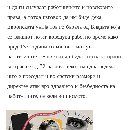
и да ги силуваат работничките и човековите
права, а потоа изговор да им биде дека
Европската унија тоа го барала од Владата која
со ваквиот потег воведува работно време како
пред 137 години со кое овозможува
работниците нечовечки да бидат експлоатирани
во траење од 72 часа во текот на една недела
што е преседан и во светски размери и
директен атак врз здравјето и безбедноста на
работниците, се вели во писмото.