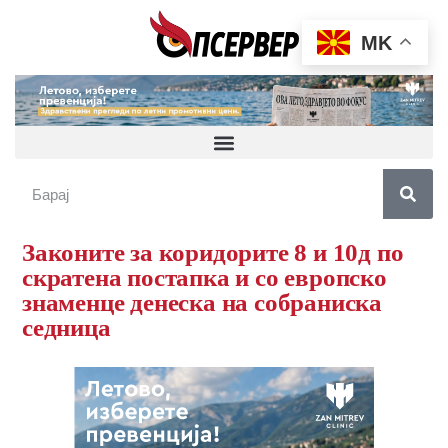
MK
Законите за коридорите 8 и 10д по
скратена постапка и со европско
знаменце денеска на собраниска
седница