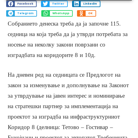
Facebook
Twitter
LinkedIn
Telegram
WhatsApp
OK
Собранието денеска треба да ја започне 115.
седница на која треба да ја утврди потребата за
носење на неколку закони поврзани со
изградбата на коридорите 8 и 10д.
На дневен ред на седницата се Предлогот на
закон за изменување и дополнување на Законот
за утврдување на јавен интерес и номинирање
на стратешки партнер за имплементација на
проектот за изградба на инфраструктурниот
Коридор 8 (делница: Тетово – Гостивар –
Букојчани и проектот за автопатот Требеништа