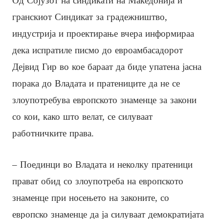
Од Сојузот на синдикати на Македонија и
гранскиот Синдикат за градежништво,
индустрија и проектирање вчера информираа
дека испратиле писмо до евроамбасадорот
Дејвид Гир во кое бараат да биде упатена јасна
порака до Владата и пратениците да не се
злоупотребува европското знаменце за закони
со кои, како што велат, се силуваат
работничките права.
– Поединци во Владата и неколку пратеници
прават обид со злоупотреба на европското
знаменце при носењето на законите, со
европско знаменце да ја силуваат демократијата