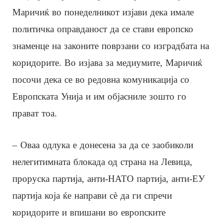
Маричиќ во понеделникот изјави дека имале
политичка оправданост да се стави европско
знаменце на законите поврзани со изградбата на
коридорите. Во изјава за медиумите, Маричиќ
посочи дека се во редовна комуникација со
Европската Унија и им објасниле зошто го
прават тоа.
– Оваа одлука е донесена за да се заобиколи
нелегитимната блокада од страна на Левица,
проруска партија, анти-НАТО партија, анти-ЕУ
партија која ќе направи сѐ да ги спречи
коридорите и впишани во европските