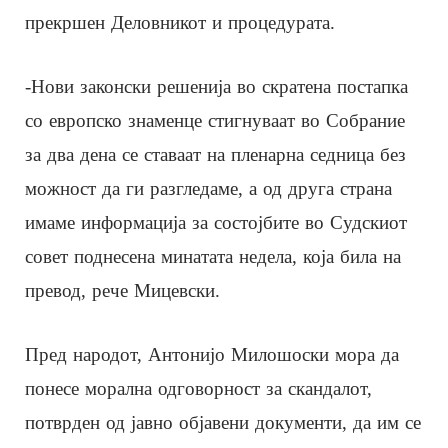
прекршен Деловникот и процедурата.
-Нови законски решенија во скратена постапка
со европско знаменце стигнуваат во Собрание
за два дена се ставаат на пленарна седница без
можност да ги разгледаме, а од друга страна
имаме информација за состојбите во Судскиот
совет поднесена минатата недела, која била на
превод, рече Мицевски.
Пред народот, Антонијо Милошоски мора да
понесе морална одговорност за скандалот,
потврден од јавно објавени документи, да им се