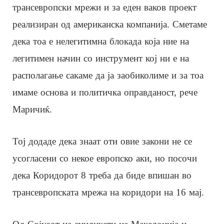
трансевропски мрежи и за еден ваков проект
реализиран од американска компанија. Сметаме
дека тоа е нелегитимна блокада која ние на
легитимен начин со инструмент кој ни е на
располагање сакаме да ја заобиколиме и за тоа
имаме основа и политичка оправданост, рече
Маричиќ.
Тој додаде дека знаат оти овие закони не се
усогласени со некое европско аки, но посочи
дека Коридорот 8 треба да биде впишан во
трансевропската мрежа на коридори на 16 мај.