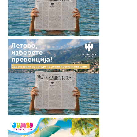
URIComponent(JSON.stringify([].slice.apply(arguments))