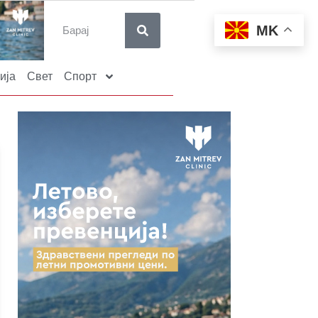
MK
ија
Свет
Спорт