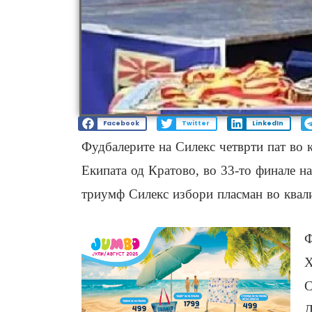
Facebook
Twitter
LinkedIn
Фудбалерите на Силекс четврти пат во к
Екипата од Кратово, во 33-то финале на
триумф Силекс избори пласман во квал
Ф
Х
С
Д