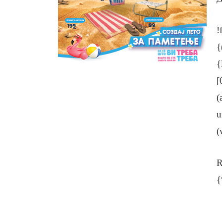
!
{
{
[
(
u
(
R
{