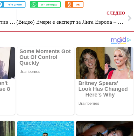
Telegram
WhatsApp
OK
СЛЕДНО
Диjаз-Канел: Обвинението на САД против Кастро ја открива нивната ароганција и фрустрација
(Видео) Емери е експерт за Лига Европа – Астон Вила доминантно го освои трофејот