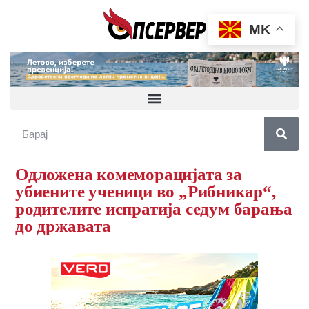
MK
Одложена комеморацијата за
убиените ученици во „Рибникар“,
родителите испратија седум барања
до државата