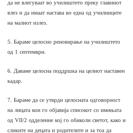
да не влегуваат во училиштето преку главниот
влез и да имаат настава во една од училниците
на малиот излез.
5. Бараме целосно реновирање на училиштето
од 1 септември.
6. Даваме целосна поддршка на целиот наставен
кадар.
7. Бараме да се утврди целосната одговорност
на лицата кои го објавија списокот со имињата
од VII/2 одделение кој го обиколи светот, како и
сликите на децата и родителите и за тоа да