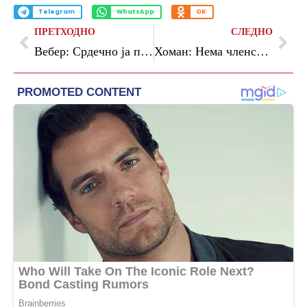
Telegram
WhatsApp
OK
ПРЕТХОДНО
СЛЕДНО
Вебер: Срдечно ја поздравуваме номинацијата на Марија Габриел за премиер на Бугарија
Хоман: Нема членство во ЕУ без успешна реформа на правосудниот систем на Албанија