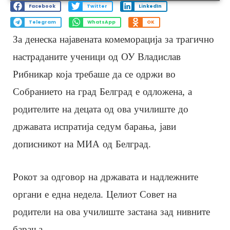
Facebook
Twitter
LinkedIn
Telegram
WhatsApp
OK
За денеска најавената комеморација за трагично
настраданите ученици од ОУ Владислав
Рибникар која требаше да се одржи во
Собранието на град Белград е одложена, а
родителите на децата од ова училиште до
државата испратија седум барања, јави
дописникот на МИА од Белград.
Рокот за одговор на државата и надлежните
органи е една недела. Целиот Совет на
родители на ова училиште застана зад нивните
барања.