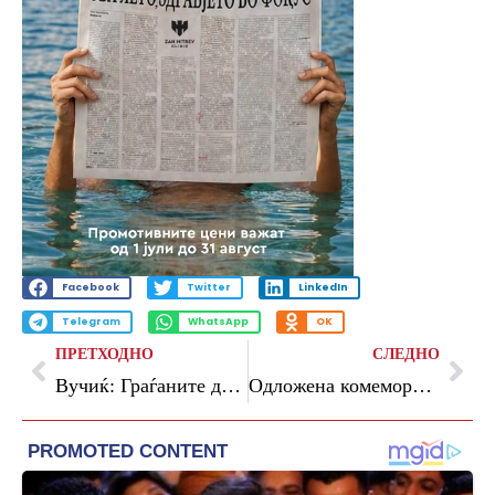
Facebook
Twitter
LinkedIn
Telegram
WhatsApp
OK
ПРЕТХОДНО
СЛЕДНО
Вучиќ: Граѓаните досега предале повеќе од три илјади парчиња оружје
Одложена комеморацијата за убиените ученици во „Рибникар“, родителите испратија седум барања до државата