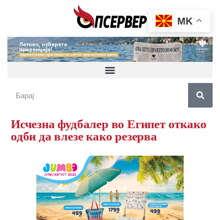
MK
Исчезна фудбалер во Египет откако
одби да влезе како резерва