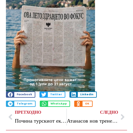
Facebook
Twitter
LinkedIn
Telegram
WhatsApp
OK
ПРЕТХОДНО
СЛЕДНО
Почина турскиот економист и поранешен шеф на УНДП Кемал Дервиш
Атанасов нов тренер на Академија Пандев