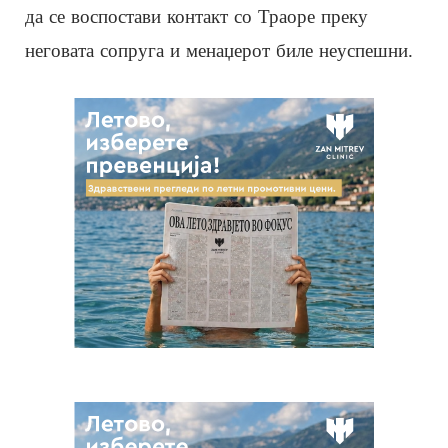
да се воспостави контакт со Траоре преку
неговата сопруга и менаџерот биле неуспешни.