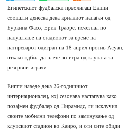
Египетскиот фудбалски прволигаш Енппи
соопшти денеска дека крилниот напаѓач од
Буркина Фасо, Ерик Траоре, исчезнал по
напуштање на стадионот за време на
натпреварот одигран на 18 април против Асуан,
откако одбил да влезе во игра од клупата за
резервни играчи
Енппи наведе дека 26-годишниот
интернационалец, кој сезонава настапува како
позајмен фудбалер од Пирамидс, ги исклучил
своите мобилни телефони по заминување од
клупскиот стадион во Каиро, и оти сите обиди