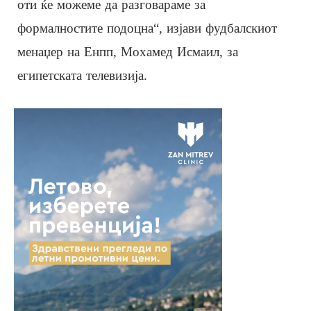
оти ќе можеме да разговараме за
формалностите подоцна“, изјави фудбалскиот
менаџер на Енпп, Мохамед Исмаил, за
египетската телевизија.