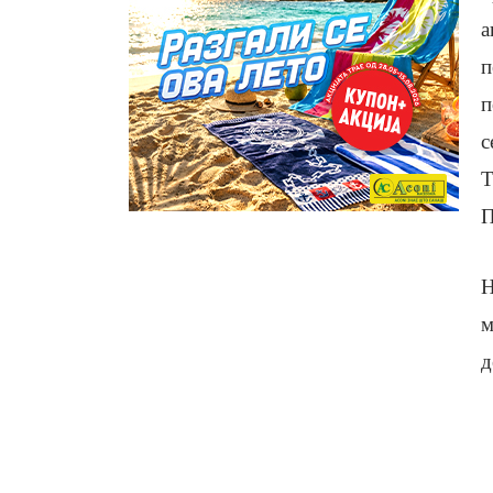
а
п
п
с
Т
П
Н
м
д