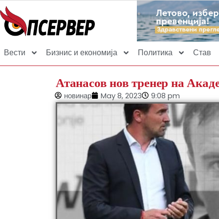
Вести
Бизнис и економија
Политика
Став
Атанасов нов тренер на Акад
новинар
May 8, 2023
9:08 pm