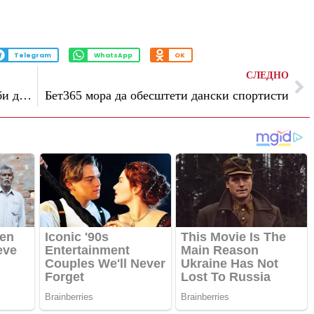
Telegram
WhatsApp
OK
СЛЕДНО
Исчезна фудбалер во Египет откако одби да влезе како резерва
Бет365 мора да обесштети дански спортисти