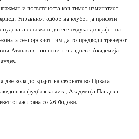
нгажман и посветеноста кон тимот изминатиот
ериод. Управниот одбор на клубот ја прифати
онудената оставка и донесе одлука до крајот на
езоната сениорскиот тим да го предводи тренерот
они Атанасов, соопшти попладнево Академија
андев.
а две кола до крајот на сезоната во Првата
акедонска фудбалска лига, Академија Пандев е
еветтопласирана со 26 бодови.