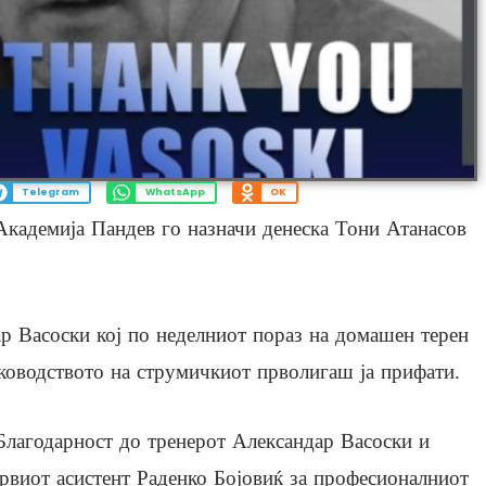
Telegram
WhatsApp
OK
кадемија Пандев го назначи денеска Тони Атанасов
ар Васоски кој по неделниот пораз на домашен терен
аководството на струмичкиот прволигаш ја прифати.
Благодарност до тренерот Александар Васоски и
рвиот асистент Раденко Бојовиќ за професионалниот