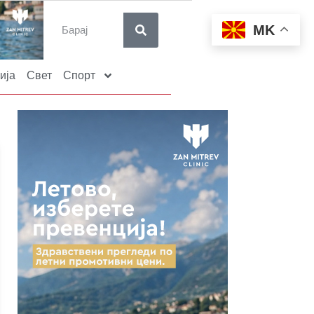
MK
ија
Свет
Спорт