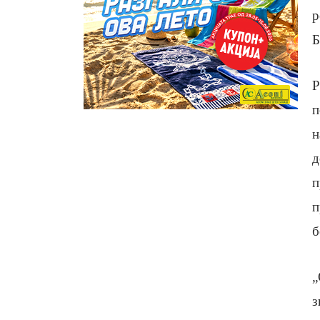
р
Б
Р
п
н
д
п
п
б
„
з