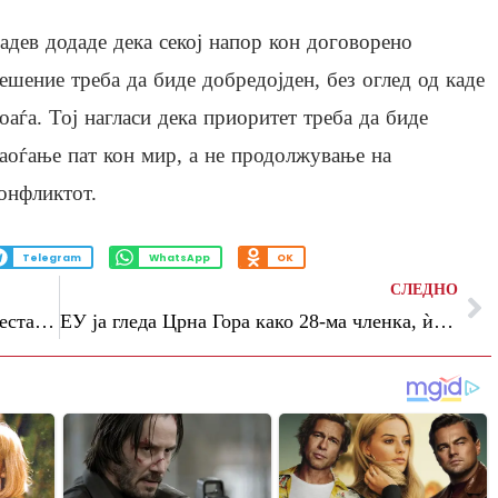
адев додаде дека секој напор кон договорено
ешение треба да биде добредојден, без оглед од каде
оаѓа. Тој нагласи дека приоритет треба да биде
аоѓање пат кон мир, а не продолжување на
онфликтот.
Telegram
WhatsApp
OK
СЛЕДНО
Времето утре: променливо облачно и нестабилно со пороен дожд, грмежи и засилен ветер
ЕУ ја гледа Црна Гора како 28-ма членка, ѝ порача на Србија: Одлучете се