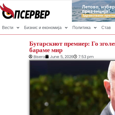
Вести
Бизнис и економија
Политика
Став
Бугарскиот премиер: Го згол
бараме мир
Bisera
June 5, 2026
7:53 pm