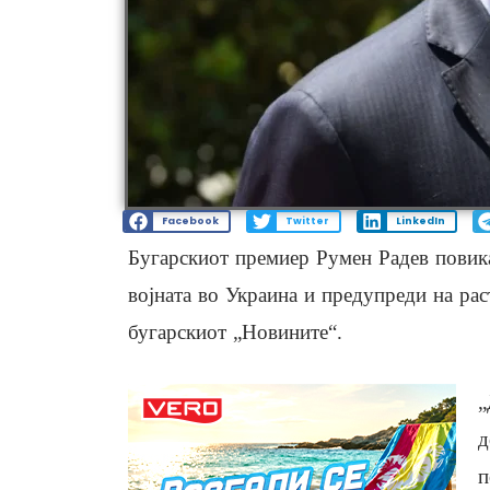
Facebook
Twitter
LinkedIn
Бугарскиот премиер Румен Радев повик
војната во Украина и предупреди на рас
бугарскиот „Новините“.
„
д
п