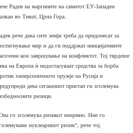
ече Радев на маргините на самитот ЕУ-Западен
алкан во Тиват, Црна Гора.
адев рече дека сите земји треба да придонесат за
остигнување мир и да ги поддржат иницијативите
асочени кон завршување на конфликтот. Тој тврдеше
ека на Европа ѝ недостасуваат средства за борба
ротив хиперсоничното оружје на Русија и
редупреди дека сегашниот пристап ги зголемува
езбедносните ризици.
Ова го зголемува ризикот енормно. Ние го
големуваме нуклеарниот ризик“, рече тој.