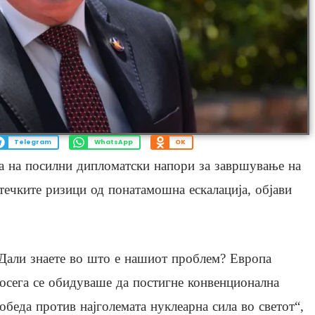
Telegram
WhatsApp
OK
а на посилни дипломатски напори за завршување на
течките ризици од понатамошна ескалација, објави
Дали знаете во што е нашиот проблем? Европа
осега се обидуваше да постигне конвенционална
обеда против најголемата нуклеарна сила во светот“,