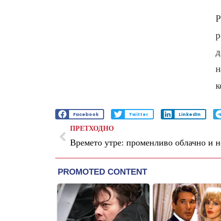
Р
р
д
н
к
Facebook
Twitter
LinkedIn
ПРЕТХОДНО