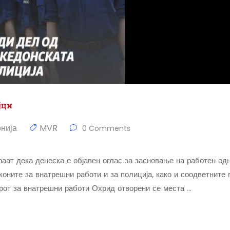
јци
нија
MVR
0 Comments
ат дека денеска е објавен оглас за засновање на работен од
коните за внатрешни работи и за полиција, како и соодветните 
орот за внатрешни работи Охрид отворени се места …