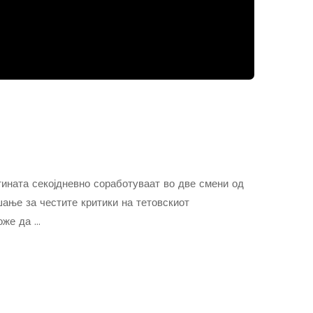
ината секојдневно соработуваат во две смени од
шање за честите критики на тетовскиот
оже да …