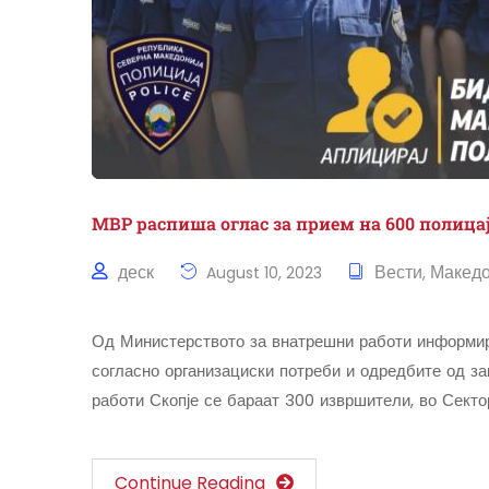
МВР распиша оглас за прием на 600 полица
деск
Вести
Македо
August 10, 2023
,
Од Министерството за внатрешни работи информира
согласно организациски потреби и одредбите од за
работи Скопје се бараат 300 извршители, во Сект
Continue Reading