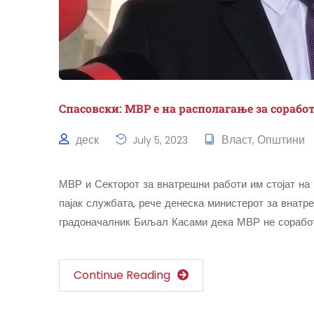
Спасовски: МВР е на располагање за сорабо
деск
Власт
Општини
July 5, 2023
,
МВР и Секторот за внатрешни работи им стојат на
пајак службата, рече денеска министерот за внатр
градоначалник Биљал Касами дека МВР не соработ
Continue Reading