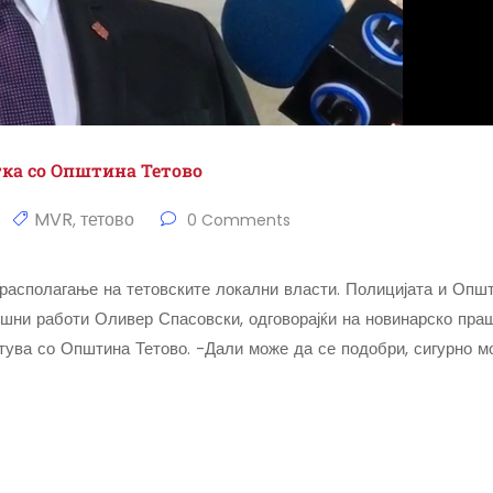
тка со Општина Тетово
MVR
тетово
,
0 Comments
 располагање на тетовските локални власти. Полицијата и Општ
ешни работи Оливер Спасовски, одговорајќи на новинарско пра
ува со Општина Тетово. -Дали може да се подобри, сигурно м