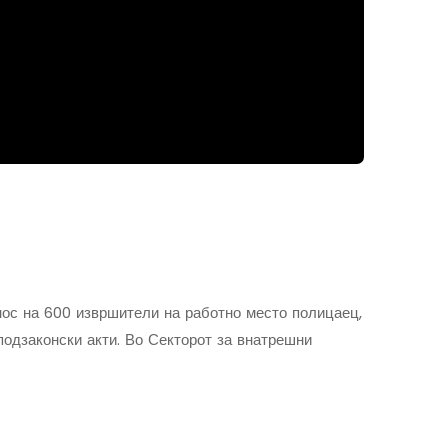
нос на 600 извршители на работно место полицаец,
подзаконски акти. Во Секторот за внатрешни