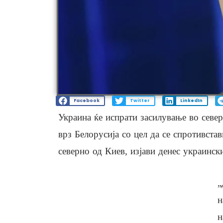
Facebook
Twitter
LinkedIn
Украина ќе испрати засилување во север
врз Белорусија со цел да се спротивста
северно од Киев, изјави денес украинс
„
н
н