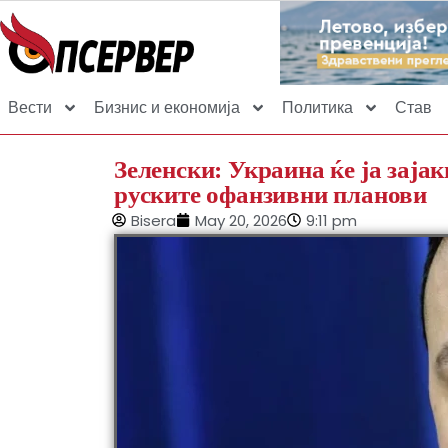
Вести
Бизнис и економија
Политика
Став
Зеленски: Украина ќе ја зајак
руските офанзивни планови
Bisera
May 20, 2026
9:11 pm