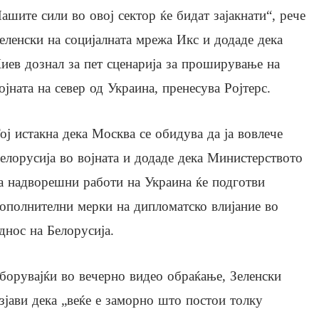
ашите сили во овој сектор ќе бидат зајакнати“, рече
еленски на социјалната мрежа Икс и додаде дека
иев дознал за пет сценарија за проширување на
ојната на север од Украина, пренесува Ројтерс.
ој истакна дека Москва се обидува да ја вовлече
елорусија во војната и додаде дека Министерството
а надворешни работи на Украина ќе подготви
ополнителни мерки на дипломатско влијание во
днос на Белорусија.
борувајќи во вечерно видео обраќање, Зеленски
зјави дека „веќе е заморно што постои толку