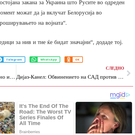
остојана закана за Украина што Русите во одреден
омент можат да ја вклучат Белорусија во
роширувањето на војната“.
едици за нив и тие ќе бидат значајни“, додаде тој.
Telegram
WhatsApp
OK
СЛЕДНО
Арагчи: Подготвени сме за преговори, но и за борба
Диjаз-Канел: Обвинението на САД против Кастро ја открива нивната ароганција и фрустрација