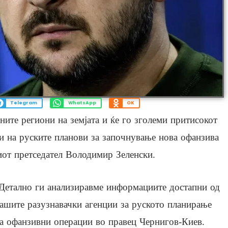
Telegram
WhatsApp
OK
ните региони на земјата и ќе го зголеми притисокот
ви на руските планови за започнување нова офанзива
киот претседател Володимир Зеленски.
Детално ги анализиравме информациите достапни од
ашите разузнавачки агенции за руското планирање
а офанзивни операции во правец Чернигов-Киев.