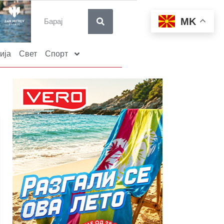
MK
ија
Свет
Спорт