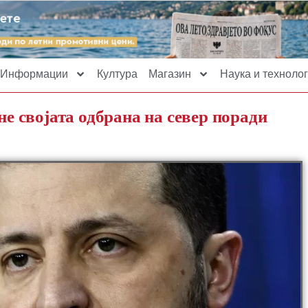
Информации
Култура
Магазин
Наука и технолог
не својата одбрана на север поради