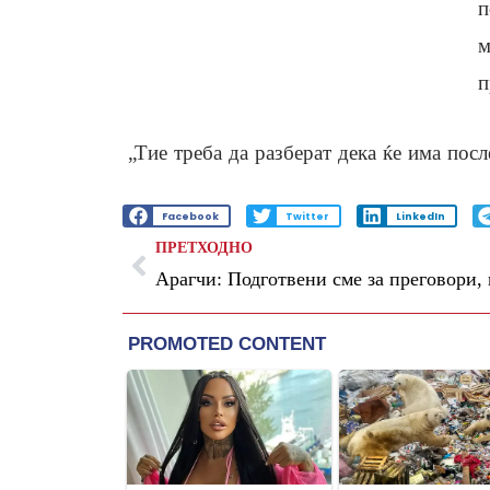
п
м
п
„Тие треба да разберат дека ќе има посл
Facebook
Twitter
LinkedIn
ПРЕТХОДНО