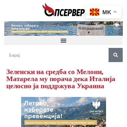
MK
Зеленски на средба со Мелони,
Матарела му порача дека Италија
целосно ја поддржува Украина