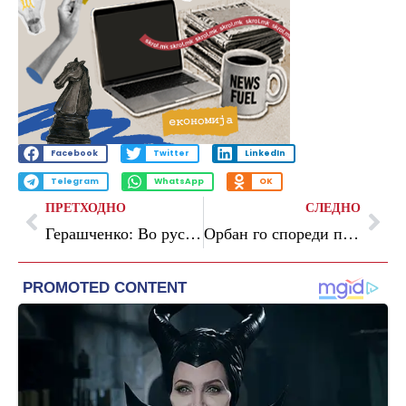
Facebook
Twitter
LinkedIn
Telegram
WhatsApp
OK
ПРЕТХОДНО
СЛЕДНО
Герашченко: Во руска погранична област се урна и авион
Орбан го спореди проектот за обединување на ЕУ со стремежот на Хитлер за светска доминација