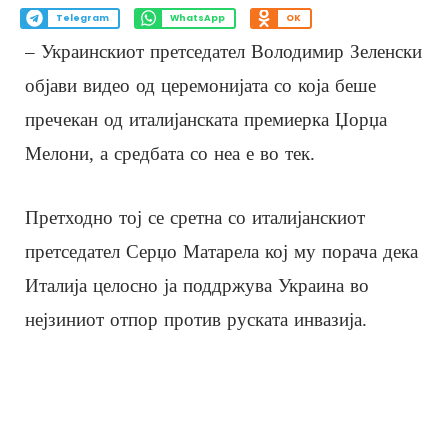
Telegram
WhatsApp
OK
– Украинскиот претседател Володимир Зеленски
објави видео од церемонијата со која беше
пречекан од италијанската премиерка Џорџа
Мелони, а средбата со неа е во тек.
Претходно тој се сретна со италијанскиот
претседател Серџо Матарела кој му порача дека
Италија целосно ја поддржува Украина во
нејзиниот отпор против руската инвазија.