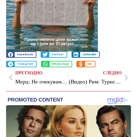
Facebook
Twitter
LinkedIn
Telegram
WhatsApp
OK
ПРЕТХОДНО
СЛЕДНО
Мерц: Не очекуваме Кина да ѝ го сврти грбот на Русија
(Видео) Рим: Турист скокна во Фонтана ди Треви, Италијанците бесни