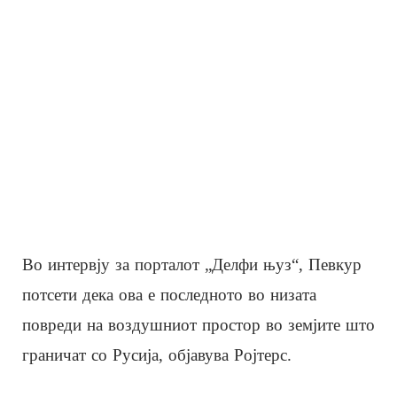
Во интервју за порталот „Делфи њуз“, Певкур
потсети дека ова е последното во низата
повреди на воздушниот простор во земјите што
граничат со Русија, објавува Ројтерс.