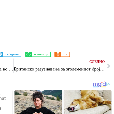
Telegram
WhatsApp
OK
СЛЕДНО
Во последните 24 часа две лица загинаа во руско гранатирање на Доњецк
Британско разузнавање за зголемениот број несреќи на руските железници