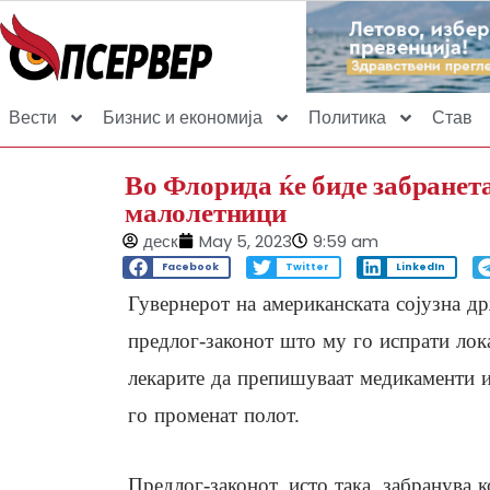
Вести
Бизнис и економија
Политика
Став
Во Флорида ќе биде забранета
малолетници
деск
May 5, 2023
9:59 am
Facebook
Twitter
LinkedIn
Гувернерот на американската сојузна д
предлог-законот што му го испрати лока
лекарите да препишуваат медикаменти и
го променат полот.
Предлог-законот, исто така, забранува 