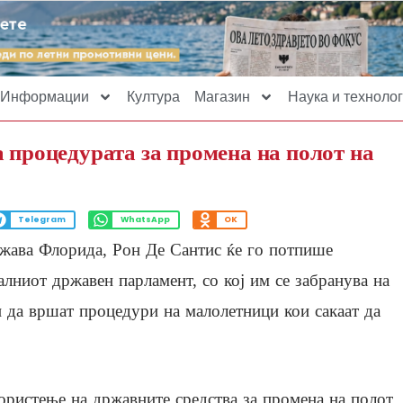
Информации
Култура
Магазин
Наука и технолог
 процедурата за промена на полот на
Telegram
WhatsApp
OK
ржава Флорида, Рон Де Сантис ќе го потпише
лниот државен парламент, со кој им се забранува на
 да вршат процедури на малолетници кои сакаат да
користење на државните средства за промена на полот