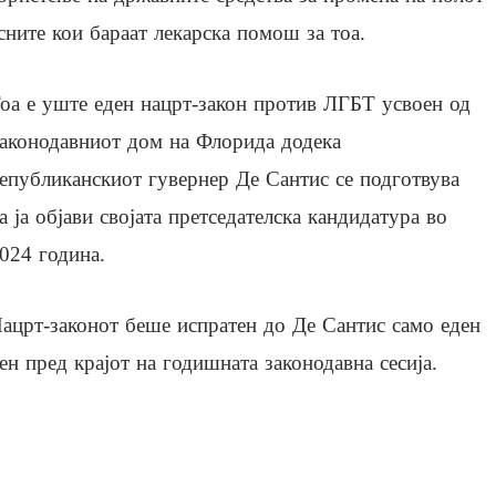
ните кои бараат лекарска помош за тоа.
оа е уште еден нацрт-закон против ЛГБТ усвоен од
аконодавниот дом на Флорида додека
епубликанскиот гувернер Де Сантис се подготвува
а ја објави својата претседателска кандидатура во
024 година.
ацрт-законот беше испратен до Де Сантис само еден
ен пред крајот на годишната законодавна сесија.