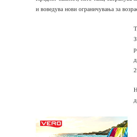
и воведува нови ограничувања за возрас
Т
З
р
д
2
Н
д