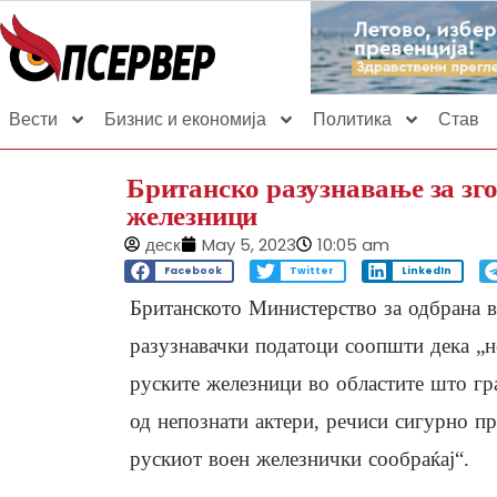
Вести
Бизнис и економија
Политика
Став
Британско разузнавање за зго
железници
деск
May 5, 2023
10:05 am
Facebook
Twitter
LinkedIn
Британското Министерство за одбрана в
разузнавачки податоци соопшти дека „н
руските железници во областите што гр
од непознати актери, речиси сигурно 
рускиот воен железнички сообраќај“.