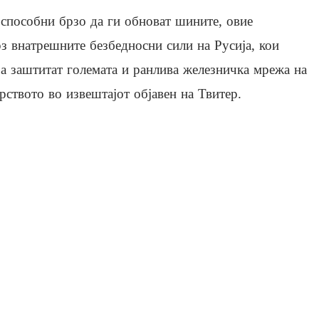
 способни брзо да ги обноват шините, овие
рз внатрешните безбедносни сили на Русија, кои
ја заштитат големата и ранлива железничка мрежа на
рството во извештајот објавен на Твитер.