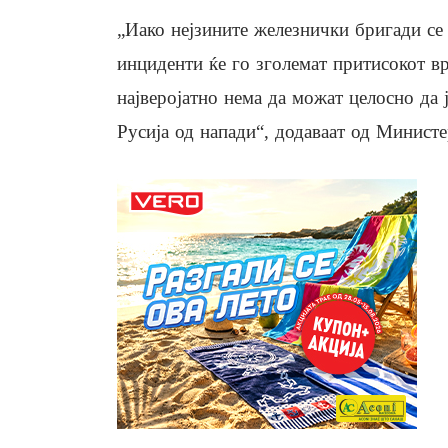
„Иако нејзините железнички бригади се
инциденти ќе го зголемат притисокот в
најверојатно нема да можат целосно да 
Русија од напади“, додаваат од Министе