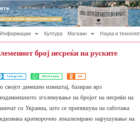
Информации
Култура
Магазин
Наука и технолог
лемениот број несреќи на руските
Telegram
WhatsApp
OK
о својот денешен извештај, базиран врз
еодамнешното зголемување на бројот на несреќи на
аничат со Украина, што се припишува на саботажа
предизвика краткорочно локализирано нарушување на