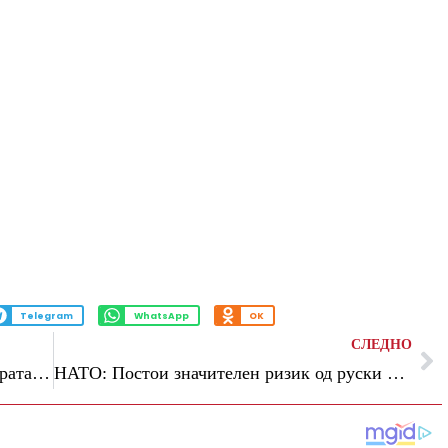
Telegram
WhatsApp
OK
СЛЕДНО
Во Флорида ќе биде забранета процедурата за промена на полот на малолетници
НАТО: Постои значителен ризик од руски напад врз клучната инфраструктура во Европа или Америка