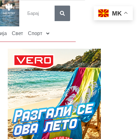
MK
ија
Свет
Спорт