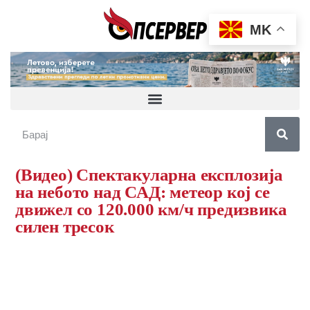
MK
(Видео) Спектакуларна експлозија
на небото над САД: метеор кој се
движел со 120.000 км/ч предизвика
силен тресок