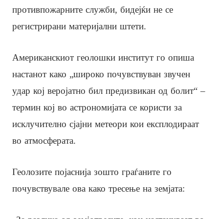
противпожарните служби, бидејќи не се
регистрирани материјални штети.
Американскиот геолошки институт го опиша
настанот како „широко почувствуван звучен
удар кој веројатно бил предизвикан од болит“ –
термин кој во астрономијата се користи за
исклучително сјајни метеори кои експлодираат
во атмосферата.
Геолозите појаснија зошто граѓаните го
почувствувале ова како тресење на земјата: