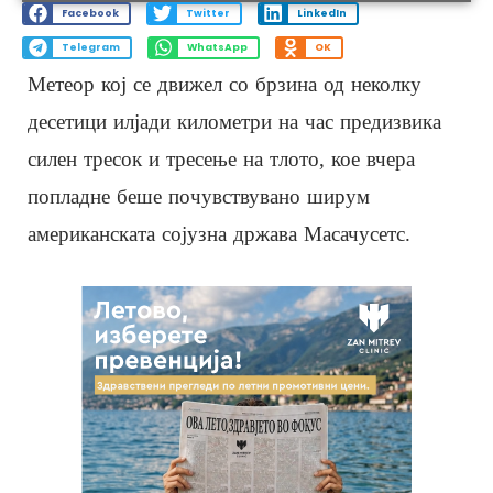
Facebook
Twitter
LinkedIn
Telegram
WhatsApp
OK
Метеор кој се движел со брзина од неколку
десетици илјади километри на час предизвика
силен тресок и тресење на тлото, кое вчера
попладне беше почувствувано ширум
американската сојузна држава Масачусетс.