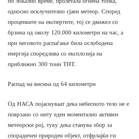
по локално време, пролетала огнена топка,
односно исклучително сјаен метеор. Според
проценките на експертите, тој се движел со
брзина од околу 120.000 километри на час, а
при неговото распаѓање била ослободена
енергија споредлива со експлозија на
приближно 300 тони ТНТ.
Распад на висина од 64 километри
Од НАСА појаснуваат дека небесното тело не е
поврзано со ниту еден моментално активен
метеорски рој, туку дека станува збор за
спорадичен природен објект, отфрлајќи ги