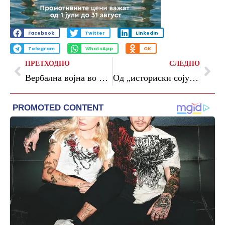
Facebook
Twitter
LinkedIn
Telegram
WhatsApp
OK
ПРЕТХОДНО
СЛЕДНО
Вербална војна во Сингапур: Токио ги отфрли кинеските обвинувања за „нов милитаризам“ и предупреди на нуклеарниот арсенал на Пекинг
Од „историски сојуз“ до изолација: како Трамп го остави Нетанјаху по страна во преговорите со Иран