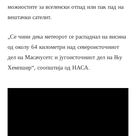
можностите за вселенски отпад или пак пад на
вештачки сателит.
„Се чини дека метеорот се распаднал на висина
од околу 64 километри над североисточниот
дел на Масачусетс и југоисточниот дел на Њу
Хемпшир“, соопштија од НАСА.