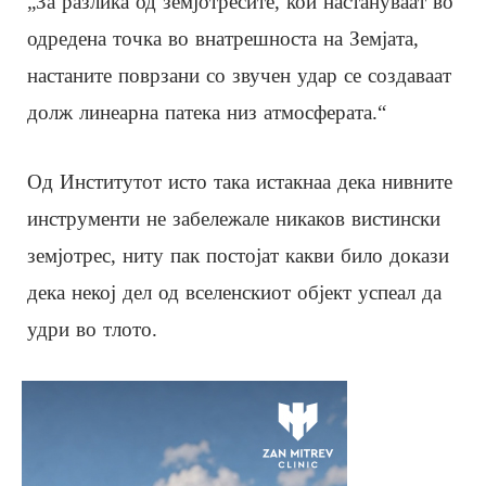
„За разлика од земјотресите, кои настануваат во
одредена точка во внатрешноста на Земјата,
настаните поврзани со звучен удар се создаваат
долж линеарна патека низ атмосферата.“
Од Институтот исто така истакнаа дека нивните
инструменти не забележале никаков вистински
земјотрес, ниту пак постојат какви било докази
дека некој дел од вселенскиот објект успеал да
удри во тлото.