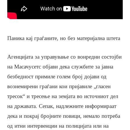
Паника кај граѓаните, но без материјална штета
Агенцијата за управување со вонредни состојби
на Масачусетс објави дека службите за јавна
безбедност примиле голем број дојави од
вознемирени граѓани кои пријавиле „гласен
тресок“ и тресење на земјата во источниот дел
на државата. Сепак, надлежните информираат
дека и покрај бројните повици, немало потреба
од итни интервенции на полицијата или на