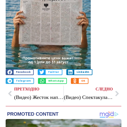
Facebook
Twitter
LinkedIn
Telegram
WhatsApp
OK
ПРЕТХОДНО
СЛЕДНО
(Видео) Жесток напад со украински дронови врз рафинеријата во Саратов: пожари на повеќе локации во рускиот енергетски гигант
(Видео) Спектакуларна експлозија на небото над САД: метеор кој се движел со 120.000 км/ч предизвика силен тресок