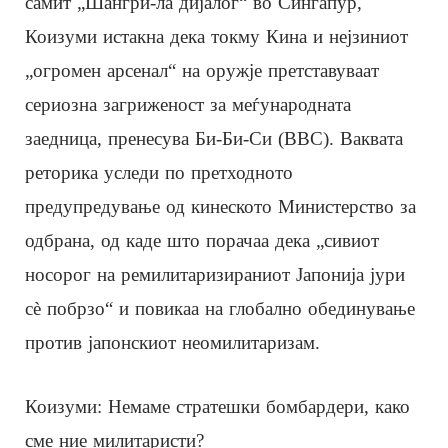
самит „Шангри-ла дијалог“ во Сингапур,
Коизуми истакна дека токму Кина и нејзиниот
„огромен арсенал“ на оружје претставуваат
сериозна загриженост за меѓународната
заедница, пренесува Би-Би-Си (BBC). Ваквата
реторика уследи по претходното
предупредување од кинеското Министерство за
одбрана, од каде што порачаа дека „сивиот
носорог на ремилитаризираниот Јапонија јури
сè побрзо“ и повикаа на глобално обединување
против јапонскиот неомилитаризам.
Коизуми: Немаме стратешки бомбардери, како
сме ние милитаристи?