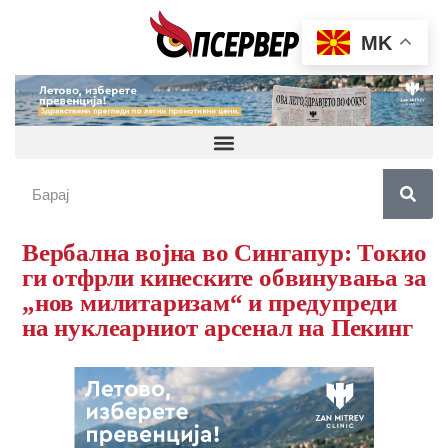
MK
Вербална војна во Сингапур: Токио
ги отфрли кинеските обвинувања за
„нов милитаризам“ и предупреди
на нуклеарниот арсенал на Пекинг