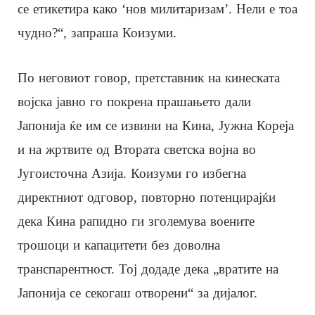
се етикетира како ‘нов милитаризам’. Нели е тоа
чудно?“, запраша Коизуми.
По неговиот говор, претставник на кинеската
војска јавно го покрена прашањето дали
Јапонија ќе им се извини на Кина, Јужна Кореја
и на жртвите од Втората светска војна во
Југоисточна Азија. Коизуми го избегна
директниот одговор, повторно потенцирајќи
дека Кина рапидно ги зголемува воените
трошоци и капацитети без доволна
транспарентност. Тој додаде дека „вратите на
Јапонија се секогаш отворени“ за дијалог.