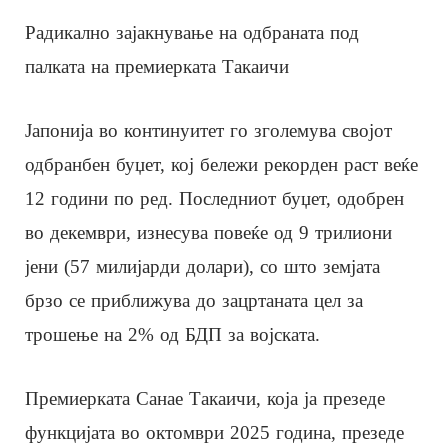
Радикално зајакнување на одбраната под
палката на премиерката Такаичи
Јапонија во континуитет го зголемува својот
одбранбен буџет, кој бележи рекорден раст веќе
12 години по ред. Последниот буџет, одобрен
во декември, изнесува повеќе од 9 трилиони
јени (57 милијарди долари), со што земјата
брзо се приближува до зацртаната цел за
трошење на 2% од БДП за војската.
Премиерката Санае Такаичи, која ја презеде
функцијата во октомври 2025 година, презеде