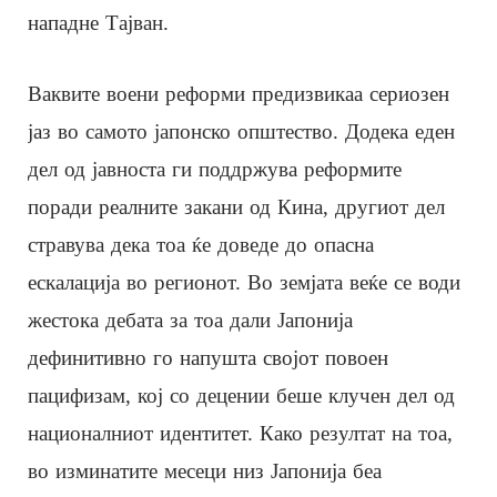
нападне Тајван.
Ваквите воени реформи предизвикаа сериозен
јаз во самото јапонско општество. Додека еден
дел од јавноста ги поддржува реформите
поради реалните закани од Кина, другиот дел
стравува дека тоа ќе доведе до опасна
ескалација во регионот. Во земјата веќе се води
жестока дебата за тоа дали Јапонија
дефинитивно го напушта својот повоен
пацифизам, кој со децении беше клучен дел од
националниот идентитет. Како резултат на тоа,
во изминатите месеци низ Јапонија беа