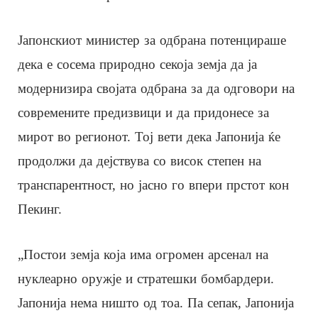
Јапонскиот министер за одбрана потенцираше
дека е сосема природно секоја земја да ја
модернизира својата одбрана за да одговори на
современите предизвици и да придонесе за
мирот во регионот. Тој вети дека Јапонија ќе
продолжи да дејствува со висок степен на
транспарентност, но јасно го впери прстот кон
Пекинг.
„Постои земја која има огромен арсенал на
нуклеарно оружје и стратешки бомбардери.
Јапонија нема ништо од тоа. Па сепак, Јапонија