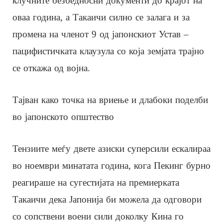
клучните безбедносни документи до крајот на
оваа година, а Такаичи силно се залага и за
промена на членот 9 од јапонскиот Устав –
пацифистичката клаузула со која земјата трајно
се откажа од војна.
Тајван како точка на вриење и длабоки поделби
во јапонското општество
Тензиите меѓу двете азиски суперсили ескалираа
во ноември минатата година, кога Пекинг бурно
реагираше на сугестијата на премиерката
Такаичи дека Јапонија би можела да одговори
со сопствени воени сили доколку Кина го