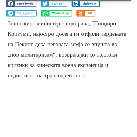
Facebook
Twitter
LinkedIn
Telegram
WhatsApp
OK
Јапонскиот министер за одбрана, Шинџиро
Коизуми, најостро досега ги отфрли тврдењата
на Пекинг дека неговата земја се впушта во
„нов милитаризам“, возвраќајќи со жестоки
критики за кинеската воена експанзија и
недостигот на транспарентност.