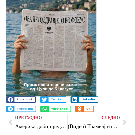
Facebook
Twitter
LinkedIn
Telegram
WhatsApp
OK
ПРЕТХОДНО
СЛЕДНО
Америка доби предупредување: „Ништо повеќе нема да биде исто“
(Видео) Трамвај излета од шините во Берлин, се преполови: има повредени