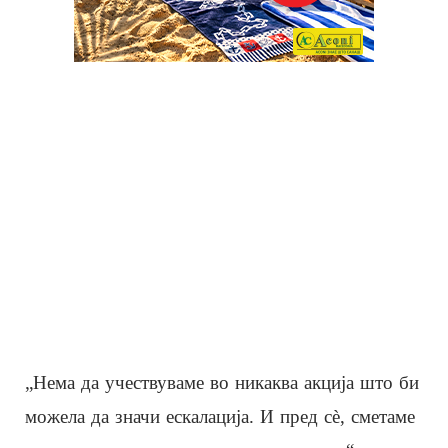
„Нема да учествуваме во никаква акција што би
можела да значи ескалација. И пред сè, сметаме