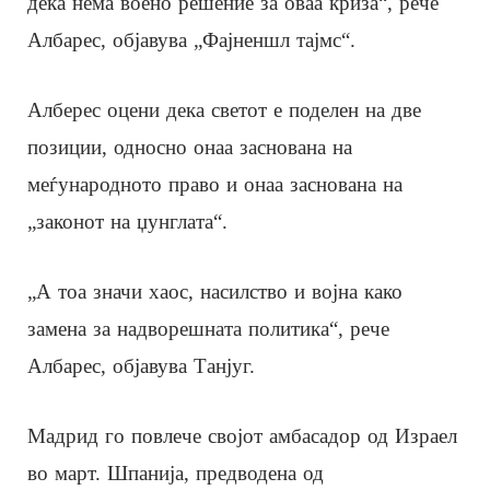
дека нема воено решение за оваа криза“, рече
Албарес, објавува „Фајненшл тајмс“.
Алберес оцени дека светот е поделен на две
позиции, односно онаа заснована на
меѓународното право и онаа заснована на
„законот на џунглата“.
„А тоа значи хаос, насилство и војна како
замена за надворешната политика“, рече
Албарес, објавува Танјуг.
Мадрид го повлече својот амбасадор од Израел
во март. Шпанија, предводена од