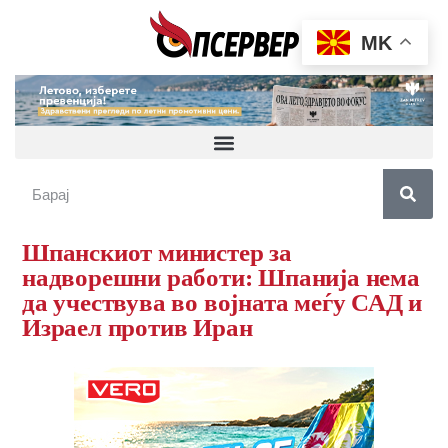
MK
Шпанскиот министер за
надворешни работи: Шпанија нема
да учествува во војната меѓу САД и
Израел против Иран