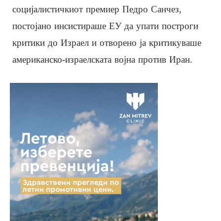
социјалистичкиот премиер Педро Санчез,
постојано инсистираше ЕУ да упати построги
критики до Израел и отворено ја критикуваше
американско-израелската војна против Иран.