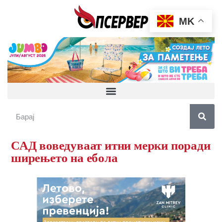
MK
САД воведуваат итни мерки поради
ширењето на ебола