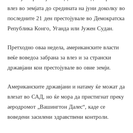
влез во земјата до средината на јуни доколку во
последните 21 ден престојувале во Демократска
Република Конго, Уганда или Јужен Судан.
Претходно оваа недела, американските власти
веќе воведоа забрана за влез и за странски
државјани кои престојувале во овие земји.
Американските државјани и натаму ќе можат да
влезат во САД, но ќе мора да пристигнат преку
аеродромот „Вашингтон Далес“, каде се
воведени засилени здравствени контроли.