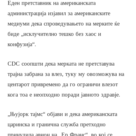
Еден претставник на американската
администрација изјавил за американските
медиуми дека спроведувањето на мерките ќе
биде „исклучително тешко без хаос и
конфузија“.
CDC соопшти дека мерката не претставува
трајна забрана за влез, туку му овозможува на
центарот привремено да го ограничи влезот
кога тоа е неопходно поради јавното здравје.
„Њујорк тајмс“ објави и дека американската
царинска и гранична служба претходно
принудила авион на „Ер Франс“, во кој се