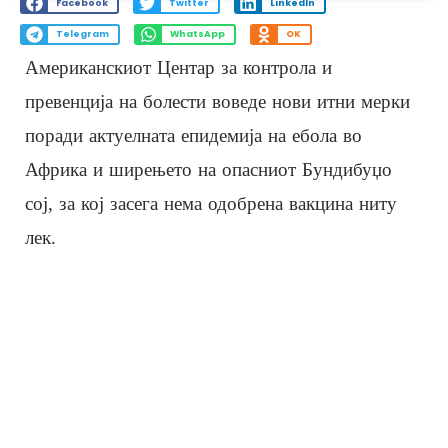
Facebook
Twitter
LinkedIn
Telegram
WhatsApp
OK
Американскиот Центар за контрола и
превенција на болести воведе нови итни мерки
поради актуелната епидемија на ебола во
Африка и ширењето на опасниот Бундибуџо
сој, за кој засега нема одобрена вакцина ниту
лек.