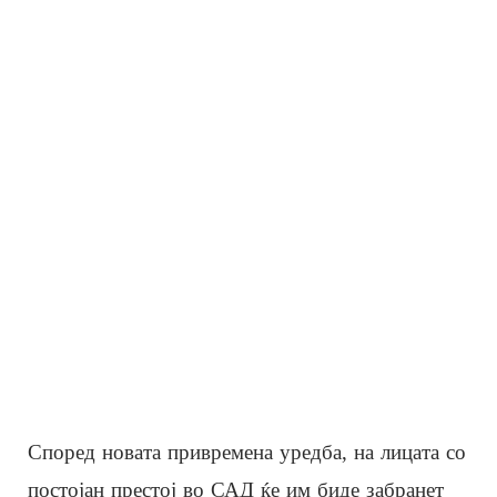
Според новата привремена уредба, на лицата со
постојан престој во САД ќе им биде забранет