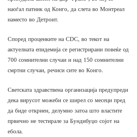
наоѓал патник од Конго, да слета во Монтреал
наместо во Детроит.
Според проценките на CDC, во текот на
актуелната епидемија се регистрирани повеќе од
700 сомнителни случаи и над 150 сомнителни
смртни случаи, речиси сите во Конго.
Светската здравствена организација предупреди
дека вирусот можеби се ширел со месеци пред
да биде откриен, делумно затоа што властите
првично не тестирале за Бундибуџо сојот на
ебола.