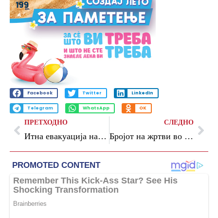
Facebook
Twitter
LinkedIn
Telegram
WhatsApp
OK
ПРЕТХОДНО
СЛЕДНО
Итна евакуација на 40.000 луѓе во Калифорнија поради истекување на опасна хемикалија
Бројот на жртви во кинескиот рудник за јаглен се искачи на 90, се апсат лица