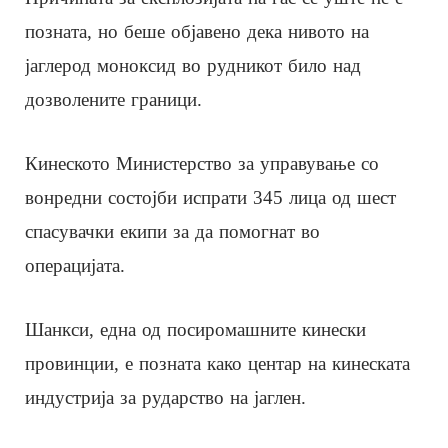
позната, но беше објавено дека нивото на
јаглерод моноксид во рудникот било над
дозволените граници.
Кинеското Министерство за управување со
вонредни состојби испрати 345 лица од шест
спасувачки екипи за да помогнат во
операцијата.
Шанкси, една од посиромашните кинески
провинции, е позната како центар на кинеската
индустрија за рударство на јаглен.