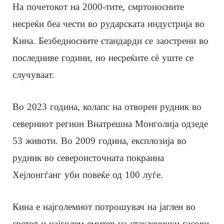
На почетокот на 2000-тите, смртоносните
несреќи беа чести во рударската индустрија во
Кина. Безбедносните стандарди се заострени во
последниве години, но несреќите сè уште се
случуваат.
Во 2023 година, колапс на отворен рудник во
северниот регион Внатрешна Монголија одзеде
53 животи. Во 2009 година, експлозија во
рудник во североисточната покраина
Хејлонгѓанг уби повеќе од 100 луѓе.
Кина е најголемиот потрошувач на јаглен во
светот и најголем емитер на стакленички гасови,