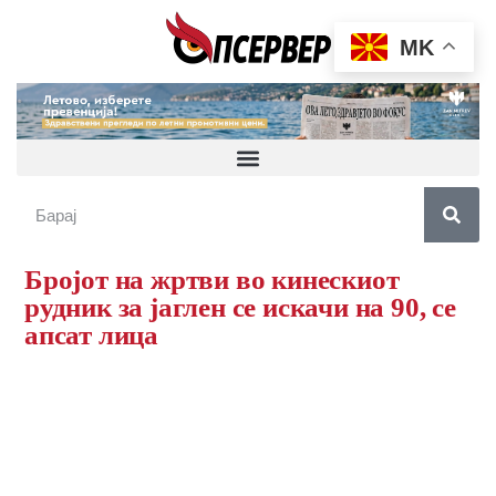
MK
Бројот на жртви во кинескиот
рудник за јаглен се искачи на 90, се
апсат лица