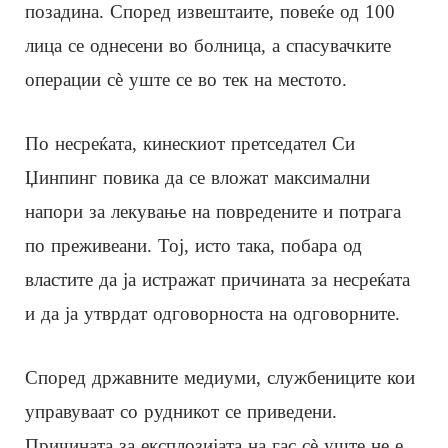
позадина. Според извештаите, повеќе од 100
лица се однесени во болница, а спасувачките
операции сè уште се во тек на местото.
По несреќата, кинескиот претседател Си
Џинпинг повика да се вложат максимални
напори за лекување на повредените и потрага
по преживеани. Тој, исто така, побара од
властите да ја истражат причината за несреќата
и да ја утврдат одговорноста на одговорните.
Според државните медиуми, службениците кои
управуваат со рудникот се приведени.
Причината за експлозијата на гас сè уште не е