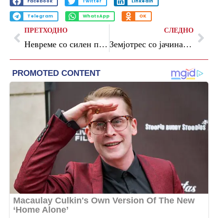
Facebook
Twitter
LinkedIn
Telegram
WhatsApp
OK
ПРЕТХОДНО
СЛЕДНО
Невреме со силен пороен дожд и засилен ветер го зафати Скопје
Земјотрес со јачина од 3,5 степени почувствуван во Скопје